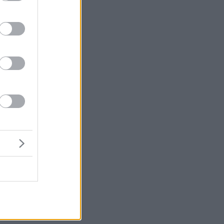
μή
ένα
τα