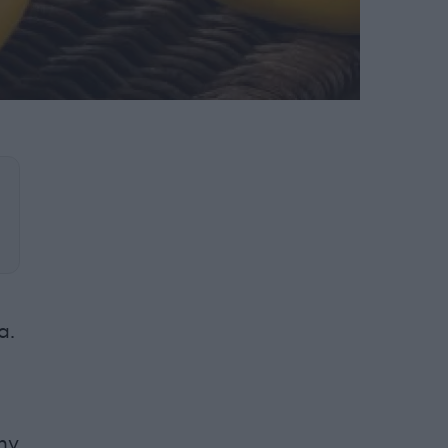
α.
ην