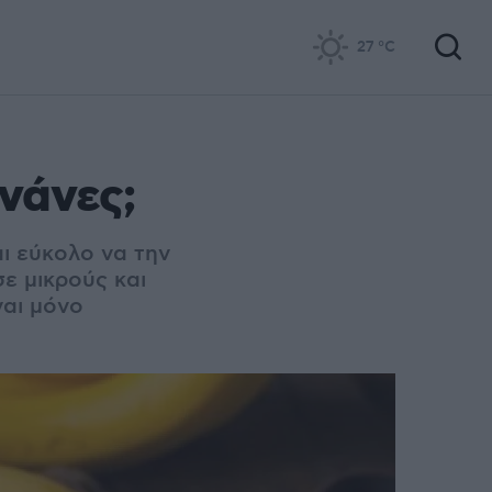
27
°C
νάνες;
ι εύκολο να την
σε μικρούς και
ναι μόνο