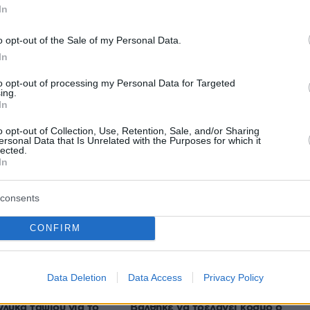
In
protothema.gr στο Google News
ο
και μάθετε πρώτοι όλες
o opt-out of the Sale of my Personal Data.
In
Ειδήσεις
ελευταίες
από την Ελλάδα και τον Κόσμο, τη στιγ
to opt-out of processing my Personal Data for Targeted
Protothema.gr
 στο
ing.
In
o opt-out of Collection, Use, Retention, Sale, and/or Sharing
ersonal Data that Is Unrelated with the Purposes for which it
lected.
In
Ειδήσεις
Δημοφιλή
Σχολιασμ
ΣΕΩΝ
consents
κι-Βούτσιτς στο
πριν μία ώρα
CONFIRM
ομία, ασφάλεια και
Μπορεί ο σκύλος μας να πιει κρύο
ία
νερό; Τι πρέπει να προσέξουμε με 
παγάκια
Data Deletion
Data Access
Privacy Policy
: Πού βρίσκουμε
πριν μία ώρα
γλυκά ταψιού για το
Βάλθηκε να τρελάνει κόσμο ο