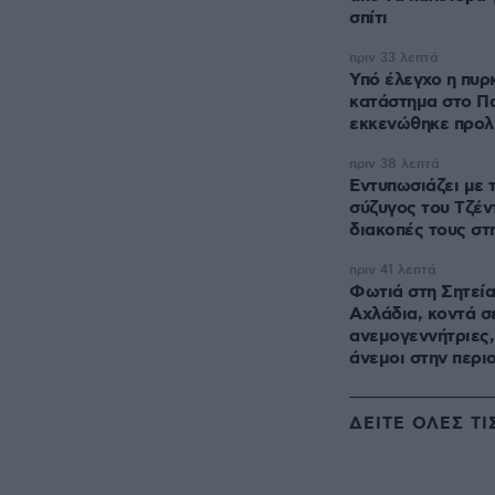
σπίτι
πριν 33 λεπτά
Υπό έλεγχο η πυρ
κατάστημα στο Π
εκκενώθηκε προλη
πριν 38 λεπτά
Εντυπωσιάζει με 
σύζυγος του Τζέν
διακοπές τους στη
πριν 41 λεπτά
Φωτιά στη Σητεία
Αχλάδια, κοντά σ
ανεμογεννήτριες,
άνεμοι στην περι
ΔΕΙΤΕ ΟΛΕΣ ΤΙ