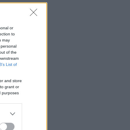
sonal or
ection to
ou may
 personal
out of the
 downstream
B’s List of
er and store
to grant or
ed purposes