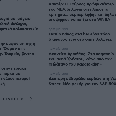
Καντέρ: Ο Τούρκος πρώην σέντερ
του NBA δηλώνει ότι πληροί τα
κριτήρια... συμπερίληψης και δηλώ
καγιά σε ισόγειο
υποψήφιος να παίξει στο WNBA
αλαιό Φάληρο,
πτικά πολυκατοικία
πριν μία ώρα
Γιατί ο πάγος στα bar είναι τόσο
διάφανος ενώ στο σπίτι θολώνει;
την εμφάνισή της η
τι Όσμαν στις
πριν μία ώρα
ν Τουρκία, βίντεο
Λεοντίτο Αργιθέας: Στο καφενείο
του παπά Χρήστου, κάτω από τον
«Πλάτανο του Καραϊσκάκη»
 στην περιοχή
ε πάρκο με
πριν μία ώρα
 πνέουν ισχυροί
Δεύτερη εβδομάδα κερδών στη Wa
οχή
Street: Νέο ρεκόρ για τον S&P 50
Σ ΕΙΔΗΣΕΙΣ