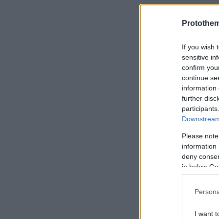
Protothe
If you wish 
sensitive in
confirm you
continue se
information 
further disc
participants
Downstream 
Please note
information 
deny consent
in below Go
Persona
I want t