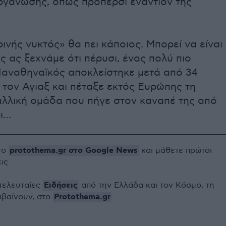
οργάνωσης, όπως πρόπερσι εναντίον της
ινής νυκτός» θα πει κάποιος. Μπορεί να είναι
ως ας ξεχνάμε ότι πέρυσι, ένας πολύ πιο
Παναθηναϊκός αποκλείστηκε μετά από 34
 τον Αγιαξ και πέταξε εκτός Eυρώπης τη
αλλική ομάδα που πήγε στον καναπέ της από
ρι…
protothema.gr στο Google News
το
και μάθετε πρώτοι
εις
Ειδήσεις
 τελευταίες
από την Ελλάδα και τον Κόσμο, τη
Protothema.gr
μβαίνουν, στο