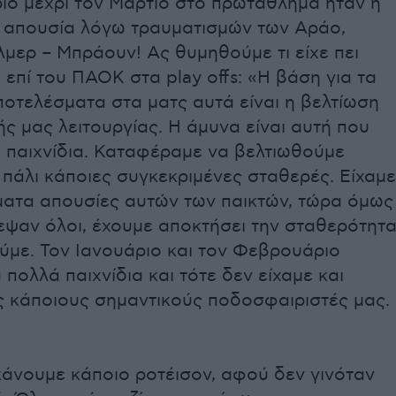
ιο μέχρι τον Μάρτιο στο πρωτάθλημα ήταν η
 απουσία λόγω τραυματισμών των Αράο,
λμερ – Μπράουν! Ας θυμηθούμε τι είχε πει
η επί του ΠΑΟΚ στα play offs: «Η βάση για τα
οτελέσματα στα ματς αυτά είναι η βελτίωση
ής μας λειτουργίας. Η άμυνα είναι αυτή που
α παιχνίδια. Καταφέραμε να βελτιωθούμε
 πάλι κάποιες συγκεκριμένες σταθερές. Είχαμε
ματα απουσίες αυτών των παικτών, τώρα όμως
εψαν όλοι, έχουμε αποκτήσει την σταθερότητ
ύμε. Τον Ιανουάριο και τον Φεβρουάριο
 πολλά παιχνίδια και τότε δεν είχαμε και
ς κάποιους σημαντικούς ποδοσφαιριστές μας.
κάνουμε κάποιο ροτέισον, αφού δεν γινόταν