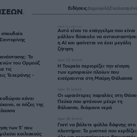
Ειδήσεις
Δημοφιλή
Σχολιασμέν
ΗΣΕΩΝ
πριν 21 λεπτά
Αυτό είναι το επάγγελμα που είναι
5 σπουδαία
μάλλον δύσκολο να αντικαταστήσε
 Σαντορίνης
η AI και φαίνεται να έχει μεγάλη
ζήτηση
ανάστασης: Το
πριν 22 λεπτά
τενών του Ορμούζ
Η Τουρκία περιορίζει την κίνηση
με τις
των εμπορικών πλοίων που
ις Τεχεράνης -
εισέρχονται στη Μαύρη Θάλασσα
πριν 31 λεπτά
Οι ωραιότερες παραλίες στη Θάσο
θεοδώρου κάνει
Πεύκα που φτάνουν μέχρι τη
ύκονο, οι πόζες της
θάλασσα, διάφανα νερά
άλασσα
πριν 36 λεπτά
Γιατί να βάλετε φύλλα δάφνης στο
ηση των 5′ που
πλυντήριο: Το μυστικό που κερδίζει
σμιλεύει κοιλιακούς