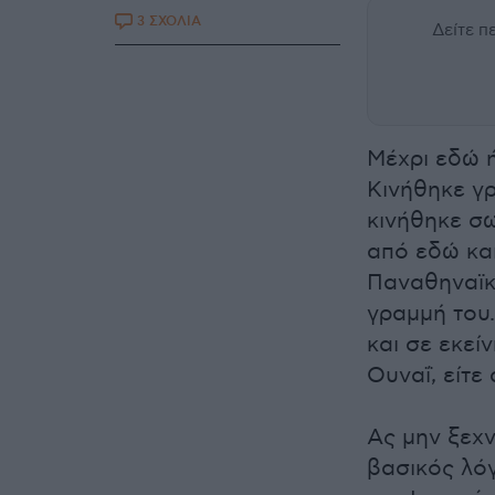
3 ΣΧΟΛΙΑ
Δείτε 
Μέχρι εδώ 
Κινήθηκε γρ
κινήθηκε σω
από εδώ και
Παναθηναϊκ
γραμμή του.
και σε εκεί
Ουναΐ, είτε
Ας μην ξεχν
βασικός λό