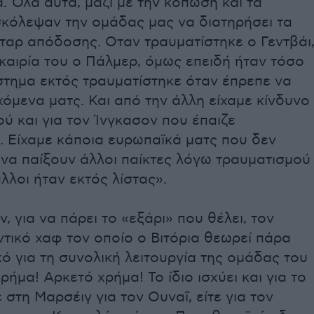
. Όλα αυτά, μαζί με την κόπωση και τα
σκόλεψαν την ομάδας μας να διατηρήσει τα
ταρ απόδοσης. Οταν τραυματίστηκε ο Γεντβάι
καιρία του ο Πάλμερ, όμως επειδή ήταν τόσο
στημα εκτός τραυματίστηκε όταν έπρεπε να
χόμενα ματς. Και από την άλλη είχαμε κίνδυνο
ύ και για τον Ίνγκασον που έπαιζε
. Είχαμε κάποια ευρωπαϊκά ματς που δεν
να παίξουν άλλοι παίκτες λόγω τραυματισμού
άλλοι ήταν εκτός λίστας».
ν, για να πάρει το «εξάρι» που θέλει, τον
τικό χαφ τον οποίο ο Βιτόρια θεωρεί πάρα
ό για τη συνολική λειτουργία της ομάδας του
χρήμα! Αρκετό χρήμα! Το ίδιο ισχύει και για το
ε στη Μαρσέιγ για τον Ουναΐ, είτε για τον