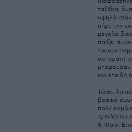
διαφορετικά
ταξίδια, δυ
υψηλά στάν
πήρε την ευ
μεγάλο διά
παίξει συνε
τραυματισμο
ασταμάτητα
μπορούσαν 
και επειδή 
Τώρα, λοιπό
βασικό αμυν
πολύ κομβικ
χρειάζεται 
8-10άρι. Είτ