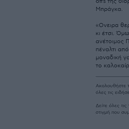
offs της δι
Μπράγκα.
«Ονειρα θερ
κι έτσι. Όμ
ανέτοιμος 
πέναλτι από
μοναδική γ
το καλοκαί
Ακολουθήστε 
όλες τις ειδήσ
Δείτε όλες τις
στιγμή που συ