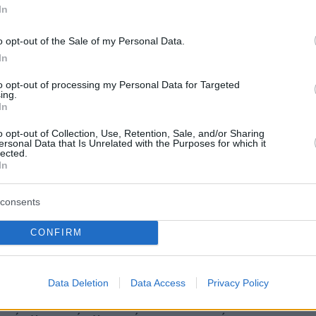
In
ε, κάτι έχασε ο Παναθηναϊκός και από την…
Όταν η αυστριακή ομάδα «αυτοκτόνησε» στην
o opt-out of the Sale of my Personal Data.
In
αγωνιστική επιτρέποντας στην Ζάλτσμπουργκ
ράσει, «έριξε» τους Πράσινους στο γκρουπ
to opt-out of processing my Personal Data for Targeted
ing.
ρων της κλήρωσης του β’ προκριματικού γύρου
In
ns League. Τον έριξε στα «δόντια» των
o opt-out of Collection, Use, Retention, Sale, and/or Sharing
Το ίδιο είναι μιας κλήρωση με τη νορβηγική
ersonal Data that Is Unrelated with the Purposes for which it
lected.
την ελβετική Σερβέτ, το ίδιο με τους
In
Όχι βέβαια. Όμως αυτή η κλήρωση παρέχει
νους και μια σπουδαία ευκαιρία! Διότι αν
consents
 να αποκλείσουν την ευρισκόμενη σε
CONFIRM
 στάδιο σκωτσέζικη ομάδα που άλλαξε
και προπονητή μέσα σε 15 μέρες, θα «πάρει»
ρο συντελεστή της και θα είναι εκείνος ο
Data Deletion
Data Access
Privacy Policy
ς επόμενες κληρώσεις αν φτάσει μέχρι τα play