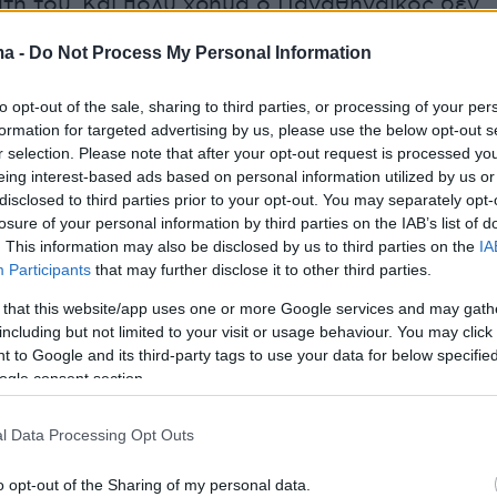
τη του. Και πολύ χρήμα ο Παναθηναϊκός δεν
ιμο. Είναι επιλογή του αυτή. Ηταν επιλογή του
ma -
Do Not Process My Personal Information
ει στην αγορά ότι… δεν πουλάει μέχρι τα τέλη
οιον εκ των Ιωαννίδη, Βαγιαννίδη, Τετέ.
to opt-out of the sale, sharing to third parties, or processing of your per
formation for targeted advertising by us, please use the below opt-out s
r selection. Please note that after your opt-out request is processed y
ι, κάτι χάνει. Κερδίζει τη συνοχή. Χάνει ίσως
eing interest-based ads based on personal information utilized by us or
ει σίγουρα αγοραστική δύναμη! Ως
disclosed to third parties prior to your opt-out. You may separately opt-
, όλα αυτά, των παράλογων περυσινών
losure of your personal information by third parties on the IAB’s list of
. This information may also be disclosed by us to third parties on the
IA
στο θέμα πώλησης του Φώτη Ιωαννίδη με
Participants
that may further disclose it to other third parties.
σως και παράλογα για τα ελληνικά δεδομένα)
 that this website/app uses one or more Google services and may gath
ο ταμείο θα γίνει μετά τη ρεβάνς εναντίον των
including but not limited to your visit or usage behaviour. You may click 
Αρχικά, βέβαια, για να δούμε πότε ο
 to Google and its third-party tags to use your data for below specifi
ός θα αποκτήσει αυτούς τους δύο χαφ και σε
ogle consent section.
 παιχνίδια θα πάρουν μέρος ώστε να
ούν στο σύνολο…
l Data Processing Opt Outs
o opt-out of the Sharing of my personal data.