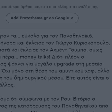
περισσότερα άρθρα μας
στα αποτελέσματα αναζήτησης
Add Protothema.gr on Google
ήταν τα… εύκολα για τον Παναθηναϊκό.
ήγορα και έκλεισε τον Γιώργο Κυριακόπουλο,
στά και έκλεισε τον Αχμέντ Τουμπά, όμως
 πέρα… money talks! Διότι πλέον ο
ός ψάχνει για μεγάλο upgrade στη μεσαία
 Όχι μόνο στη θέση του αμυντικού χαφ, αλλά
νη του δημιουργικού μέσου. Είτε αυτός είναι ο
 άλλος.
άμε ότι σύμφωνα με τον Ρουί Βιτόρια ο
γος της κατάρρευσης του Παναθηναϊκού από