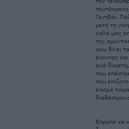
τον Ιανουάρ
ταυτόχρονη
Γεντβάι, Πά
μετά τη νίκ
καλά μας απ
της αμυντικ
σου δίνει τ
έχοντας και
ανά διαστή
που επέστρ
που επιζητο
είχαμε πάρα
διαθέσιμου
Έπρεπε να 