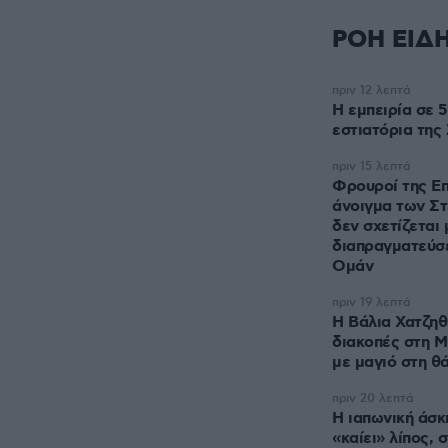
ΡΟΗ ΕΙΔ
πριν 12 λεπτά
Η εμπειρία σε 
εστιατόρια της
πριν 15 λεπτά
Φρουροί της Επ
άνοιγμα των Σ
δεν σχετίζεται 
διαπραγματεύσε
Ομάν
πριν 19 λεπτά
Η Βάλια Χατζη
διακοπές στη Μ
με μαγιό στη θ
πριν 20 λεπτά
Η ιαπωνική άσκ
«καίει» λίπος, 