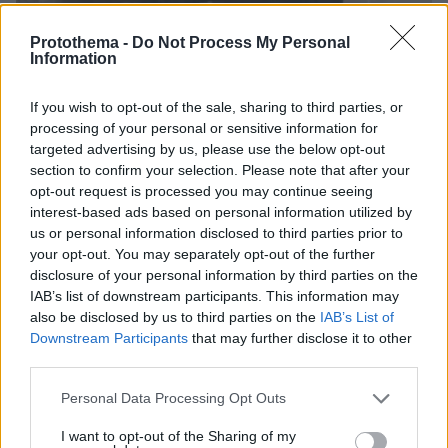
Protothema -
Do Not Process My Personal
Information
09.08.2026, 13:59
If you wish to opt-out of the sale, sharing to third parties, or
Χούθι, το «άλυτο πρόβλημα» της Μέσης
processing of your personal or sensitive information for
Ανατολής: Γιατί χίλια πλήγματα δεν ήταν αρκετά
targeted advertising by us, please use the below opt-out
για να τους σταματήσουν
section to confirm your selection. Please note that after your
opt-out request is processed you may continue seeing
interest-based ads based on personal information utilized by
Οι τελευταίες μέρες της 49χρονης
us or personal information disclosed to third parties prior to
TikToker που διαγνώστηκε με
your opt-out. You may separately opt-out of the further
Αλτσχάιμερ και επέλεξε την ιατρικώς
disclosure of your personal information by third parties on the
υποβοηθούμενη αυτοκτονία
IAB’s list of downstream participants. This information may
09.08.2026, 12:07
also be disclosed by us to third parties on the
IAB’s List of
Downstream Participants
that may further disclose it to other
third parties.
Please note that this website/app uses one or more Google
Το σπίτι του τρόμου στο Άινταχο: Η
Personal Data Processing Opt Outs
services and may gather and store information including but
νύχτα που τέσσερις φοιτητές
not limited to your visit or usage behaviour. You may click to
I want to opt-out of the Sharing of my
δολοφονήθηκαν μέσα σε λίγα λεπτά