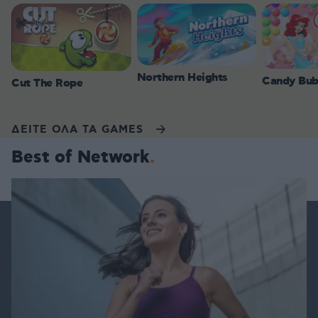
Northern Heights
Candy Bub
Cut The Rope
ΔΕΙΤΕ ΟΛΑ ΤΑ GAMES
Best of Network