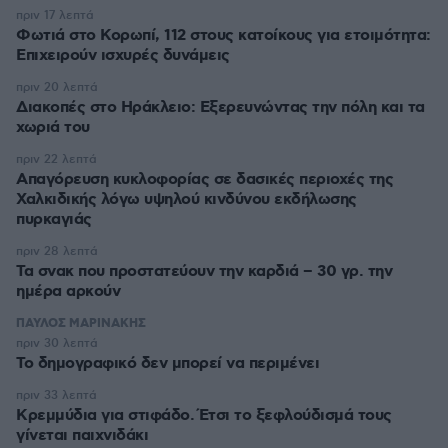
πριν 17 λεπτά
Φωτιά στο Κορωπί, 112 στους κατοίκους για ετοιμότητα:
Επιχειρούν ισχυρές δυνάμεις
πριν 20 λεπτά
Διακοπές στο Ηράκλειο: Εξερευνώντας την πόλη και τα
χωριά του
πριν 22 λεπτά
Απαγόρευση κυκλοφορίας σε δασικές περιοχές της
Χαλκιδικής λόγω υψηλού κινδύνου εκδήλωσης
πυρκαγιάς
πριν 28 λεπτά
Τα σνακ που προστατεύουν την καρδιά – 30 γρ. την
ημέρα αρκούν
ΠΑΥΛΟΣ ΜΑΡΙΝΑΚΗΣ
πριν 30 λεπτά
Το δημογραφικό δεν μπορεί να περιμένει
πριν 33 λεπτά
Κρεμμύδια για στιφάδο. Έτσι το ξεφλούδισμά τους
γίνεται παιχνιδάκι