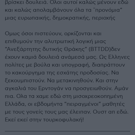
βρίσκει δουλειά. Ολοι αυτοί καλώς μένουν εδώ
και καλώς απολαμβάνουν όλα τα ¨προνόμια”
μιας ευρωπαικής, δημοκρατικής, περιοχής
Ομως όσοι πιστεύουν, ορκίζονται και
επιθυμούν την αλυτρωτική λογική μιας
“Ανεξάρτητης δυτικής Θράκης” (BTTDD)δεν
έχουν καμιά δουλειά ανάμεσά μας. Ως Ελληνες
πολίτες με βούλα και υπογραφή, διαπράττουν
το κακούργημα της εσχάτης προδοσίας. Να
ξεκουμπιστούν. Να μετακινηθούν. Και στην
αγκαλιά του Ερντογάν να προσγειωθούν. Αμάν
πια. Ολα τα χαμε εδώ στη μισοχρεοκοπημένη
Ελλάδα, οι εβδομήντα “πειραγμένοι” μαθητές
με τους γονείς τους μας έλειπαν. Ουστ απ εδώ.
Εκεί εκεί στην τουρκοφυλακή!