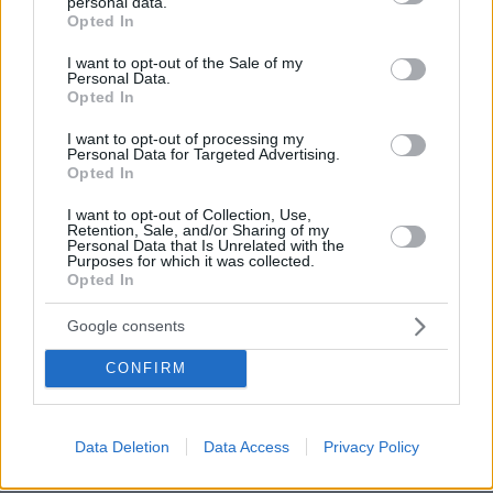
personal data.
grant or deny consent to Google and its third-party tags to
Opted In
28
09.08.2026, 08:33
use your data for below specified purposes in below Google
consent section.
I want to opt-out of the Sale of my
Personal Data.
Opted In
Ποιοι βρίσκονται πίσω από το viral
I want to opt-out of processing my
Personal Data for Targeted Advertising.
τραγούδι Μου Χρωστάς Έναν
Opted In
Αύγουστο: «Δεν βασίστηκε στον
Μητροπάνο», τι απαντάνε για τη
I want to opt-out of Collection, Use,
χρήση AI
Retention, Sale, and/or Sharing of my
Personal Data that Is Unrelated with the
11
09.08.2026, 14:18
Purposes for which it was collected.
Opted In
Η Βαλέρια Χοψονίδου βάφτισε τον γιο
Google consents
της στη Βουλιαγμένη, δείτε
φωτογραφίες
CONFIRM
12
09.08.2026, 09:44
Data Deletion
Data Access
Privacy Policy