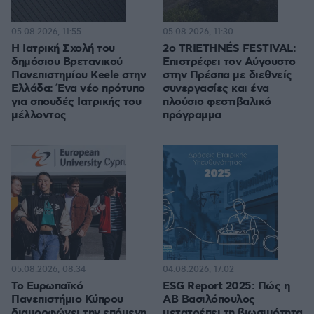
05.08.2026, 11:55
05.08.2026, 11:30
Η Ιατρική Σχολή του
2ο TRIETHNÉS FESTIVAL:
δημόσιου Βρετανικού
Επιστρέφει τον Αύγουστο
Πανεπιστημίου Keele στην
στην Πρέσπα με διεθνείς
Ελλάδα: Ένα νέο πρότυπο
συνεργασίες και ένα
για σπουδές Ιατρικής του
πλούσιο φεστιβαλικό
μέλλοντος
πρόγραμμα
05.08.2026, 08:34
04.08.2026, 17:02
Το Ευρωπαϊκό
ESG Report 2025: Πώς η
Πανεπιστήμιο Κύπρου
ΑΒ Βασιλόπουλος
διαμορφώνει την επόμενη
μετατρέπει τη βιωσιμότητα