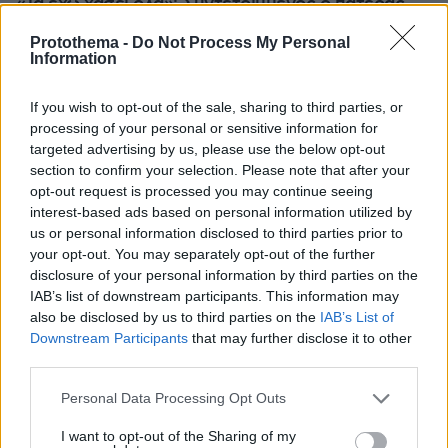
«Τα έχω χάσει όλα»: Συντετριμμένος ο πατέρας
και σύζυγος των θυμάτων στο τροχαίο στις
Protothema -
Do Not Process My Personal
Σέρρες
Information
If you wish to opt-out of the sale, sharing to third parties, or
processing of your personal or sensitive information for
targeted advertising by us, please use the below opt-out
section to confirm your selection. Please note that after your
opt-out request is processed you may continue seeing
interest-based ads based on personal information utilized by
us or personal information disclosed to third parties prior to
your opt-out. You may separately opt-out of the further
disclosure of your personal information by third parties on the
IAB’s list of downstream participants. This information may
also be disclosed by us to third parties on the
IAB’s List of
Downstream Participants
that may further disclose it to other
third parties.
Please note that this website/app uses one or more Google
Personal Data Processing Opt Outs
services and may gather and store information including but
not limited to your visit or usage behaviour. You may click to
I want to opt-out of the Sharing of my