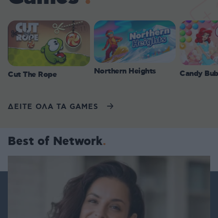
Northern Heights
Candy Bub
Cut The Rope
ΔΕΙΤΕ ΟΛΑ ΤΑ GAMES
Best of Network