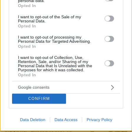
personal data.
grant or deny consent to Google and its third-party tags to
Opted In
use your data for below specified purposes in below Google
consent section.
I want to opt-out of the Sale of my
Personal Data.
07.08.2026, 13:17
Opted In
Ο οδηγός του φορτηγού περιγράφει πώς έγινε το
I want to opt-out of processing my
τροχαίο με τους νεκρούς μάνα και γιο στις Σέρρες,
Personal Data for Targeted Advertising.
η 43χρονη και ο 21χρονος πήγαιναν μαζί για
Opted In
δουλειά
I want to opt-out of Collection, Use,
Retention, Sale, and/or Sharing of my
Personal Data that Is Unrelated with the
«Δεν το πιστεύουμε», λένε οι
Purposes for which it was collected.
Αμερικανοί που υιοθέτησαν τον
Opted In
Αφγανό στη Λέσβο - Η αρχική εκδοχή
για το φονικό στην Κυψέλη και η
Google consents
σιωπή στην απολογία
CONFIRM
357
07.08.2026, 07:19
Τουρκία, Σαουδική Αραβία και
Data Deletion
Data Access
Privacy Policy
Πακιστάν υπέγραψαν κοινή αμυντική
συμφωνία: «Επίθεση σε έναν θα