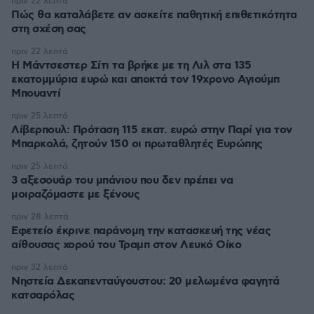
πριν 22 λεπτά
Πώς θα καταλάβετε αν ασκείτε παθητική επιθετικότητα
στη σχέση σας
πριν 22 λεπτά
Η Μάντσεστερ Σίτι τα βρήκε με τη Λιλ στα 135
εκατομμύρια ευρώ και αποκτά τον 19χρονο Αγιούμπ
Μπουαντί
πριν 25 λεπτά
Λίβερπουλ: Πρόταση 115 εκατ. ευρώ στην Παρί για τον
Μπαρκολά, ζητούν 150 οι πρωταθλητές Ευρώπης
πριν 25 λεπτά
3 αξεσουάρ του μπάνιου που δεν πρέπει να
μοιραζόμαστε με ξένους
πριν 28 λεπτά
Εφετείο έκρινε παράνομη την κατασκευή της νέας
αίθουσας χορού του Τραμπ στον Λευκό Οίκο
πριν 32 λεπτά
Νηστεία Δεκαπενταύγουστου: 20 μελωμένα φαγητά
κατσαρόλας