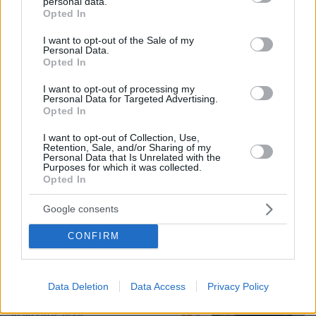
personal data.
Φραντσέσκα Τόκα: Η Ιταλίδα «νύφη»
grant or deny consent to Google and its third-party tags to
Opted In
της Eurovision ποζάρει με μπικίνι και...
use your data for below specified purposes in below Google
ολόγυμνη στην μπανιέρα της, δείτε
consent section.
I want to opt-out of the Sale of my
φωτογραφίες
Personal Data.
Opted In
25
07.08.2026, 20:57
I want to opt-out of processing my
Personal Data for Targeted Advertising.
Opted In
«Άξιζε να θέσουμε σε κίνδυνο μια
I want to opt-out of Collection, Use,
οικογένεια λύκων, για να σώσουμε
Retention, Sale, and/or Sharing of my
έναν σκύλο; Όχι» λέει ο ερευνητής
Personal Data that Is Unrelated with the
Purposes for which it was collected.
μετά τις επικρίσεις για τον θάνατο του
Opted In
λευκού κουταβιού
93
07.08.2026, 18:54
Google consents
CONFIRM
Το ευχαριστώ του πατέρα του
13χρονου που δαγκώθηκε από φίδι
στα Χανιά: «Μας δώσατε αίσθημα
Data Deletion
Data Access
Privacy Policy
ασφάλειας»
3
07.08.2026, 10:26