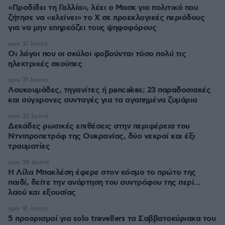
«Προδίδει τη Γαλλία», λέει ο Μασκ για πολιτικό που
ζήτησε να «κλείνει» το X σε προεκλογικές περιόδους
για να μην επηρεάζει τους ψηφοφόρους
πριν 31 λεπτά
Οι λόγοι που οι σκύλοι φοβούνται τόσο πολύ τις
ηλεκτρικές σκούπες
πριν 31 λεπτά
Λουκουμάδες, τηγανίτες ή pancakes; 23 παραδοσιακές
και σύγχρονες συνταγές για τα αγαπημένα ζυμάρια
πριν 35 λεπτά
Δεκάδες ρωσικές επιθέσεις στην περιφέρεια του
Ντνιπροπετρόφ της Ουκρανίας, δύο νεκροί και έξι
τραυματίες
πριν 38 λεπτά
Η Λίλα Μπακλέση έφερε στον κόσμο το πρώτο της
παιδί, δείτε την ανάρτηση του συντρόφου της περί...
λαού και εξουσίας
πριν 41 λεπτά
5 προορισμοί για solo travellers τα Σαββατοκύριακα του