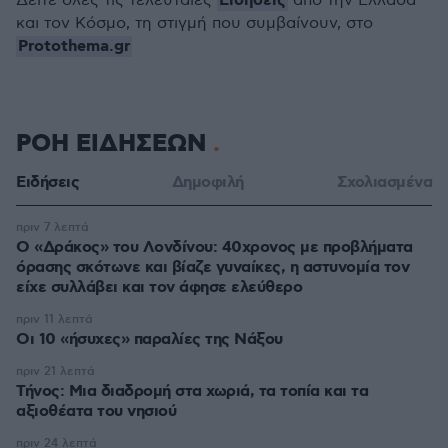
Ειδήσεις
Δείτε όλες τις τελευταίες
από την Ελλάδα
και τον Κόσμο, τη στιγμή που συμβαίνουν, στο
Protothema.gr
ΡΟΗ ΕΙΔΗΣΕΩΝ
Ειδήσεις
Δημοφιλή
Σχολιασμένα
πριν 7 λεπτά
Ο «Δράκος» του Λονδίνου: 40χρονος με προβλήματα
όρασης σκότωνε και βίαζε γυναίκες, η αστυνομία τον
είχε συλλάβει και τον άφησε ελεύθερο
πριν 11 λεπτά
Οι 10 «ήσυχες» παραλίες της Νάξου
πριν 21 λεπτά
Τήνος: Μια διαδρομή στα χωριά, τα τοπία και τα
αξιοθέατα του νησιού
πριν 24 λεπτά