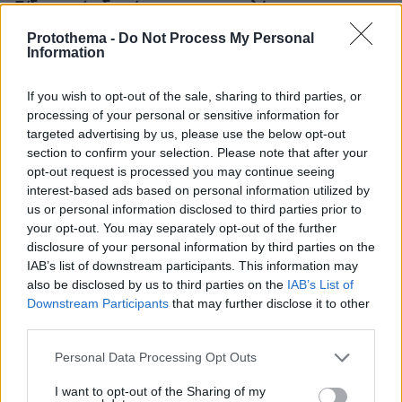
Είδος υπό εξαφάνιση οι υπερπολύτεκνοι στην
Ελλάδα που γερνάει: Τα... δύο ταψιά μεσημεριανό,
Protothema -
Do Not Process My Personal
τα επιδόματα, η καθημερινότητά τους
Information
If you wish to opt-out of the sale, sharing to third parties, or
Νέες καταγγελίες στην Ελπίδα για τη
processing of your personal or sensitive information for
Δημοκρατία: Γρατσία, Γαλανός,
Καρυστιανού και αυλικοί το
targeted advertising by us, please use the below opt-out
μετέτρεψαν σε φοβικό αρχηγικό
section to confirm your selection. Please note that after your
κόμμα
opt-out request is processed you may continue seeing
interest-based ads based on personal information utilized by
42
07.08.2026, 19:33
us or personal information disclosed to third parties prior to
your opt-out. You may separately opt-out of the further
disclosure of your personal information by third parties on the
«Κάτι απέσπασε την προσοχή του
IAB’s list of downstream participants. This information may
οδηγού»: Πραγματογνώμονας
also be disclosed by us to third parties on the
IAB’s List of
επιχειρεί να ρίξει φως στα αίτια του
Downstream Participants
that may further disclose it to other
δυστυχήματος στις Σέρρες
third parties.
108
07.08.2026, 18:54
Please note that this website/app uses one or more Google
Personal Data Processing Opt Outs
Loaded
:
services and may gather and store information including but
100.00%
not limited to your visit or usage behaviour. You may click to
I want to opt-out of the Sharing of my