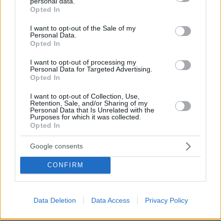
personal data.
grant or deny consent to Google and its third-party tags to
«Μαύρος χρυσός» $1 τρισ. πίσω από τη μάχη για
Opted In
use your data for below specified purposes in below Google
τη Γροιλανδία: Πετρελαϊκή που έχει διασυνδέσεις
consent section.
με τον Τραμπ ετοιμάζεται να τρυπήσει τον πάγο
I want to opt-out of the Sale of my
Personal Data.
χωρίς άδεια
Opted In
I want to opt-out of processing my
Εγκαταλείπει το κόμμα Καρυστιανού
Personal Data for Targeted Advertising.
και ο επιχειρηματίας Νίκος
Opted In
Μπρουτζάκης: Καταγγέλλει κλειστή
κάστα, «λένε προδότες και
I want to opt-out of Collection, Use,
Retention, Sale, and/or Sharing of my
πληρωμένους όσους αποχωρούν»
Personal Data that Is Unrelated with the
Purposes for which it was collected.
198
08.08.2026, 18:48
Opted In
Google consents
Τραγωδία στην Πάρο: Πνίγηκε
4χρονος σε πισίνα beach bar, βούτηξε
CONFIRM
ο μπάρμαν για να τον σώσει
97
08.08.2026, 19:36
Data Deletion
Data Access
Privacy Policy