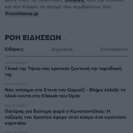
Ειδήσεις
Δείτε όλες τις τελευταίες
από την Ελλάδα
και τον Κόσμο, τη στιγμή που συμβαίνουν, στο
Protothema.gr
ΡΟΗ ΕΙΔΗΣΕΩΝ
Ειδήσεις
Δημοφιλή
Σχολιασμένα
πριν 4 λεπτά
Γλυκά της Τήνου που κρατούν ζωντανή την παράδοσή
της
πριν 6 λεπτά
Νέο χτύπημα στα Στενά του Ορμούζ - Βλήμα έπληξε το
πλοίο κοντά στο Khasab του Ομάν
πριν 6 λεπτά
Πατέρας για δεύτερη φορά ο Κωνσταντέλιας: Η
σύζυγός του Χριστίνα έφερε στον κόσμο ένα υγιέστατο
κοριτσάκι
πριν 16 λεπτά