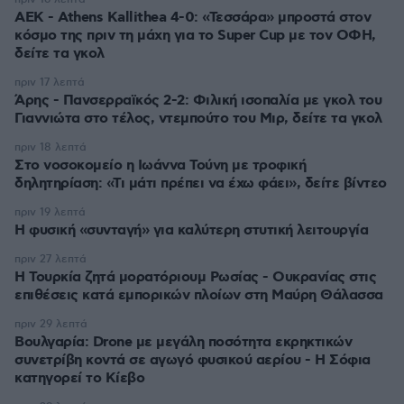
ΑΕΚ - Athens Kallithea 4-0: «Τεσσάρα» μπροστά στον
κόσμο της πριν τη μάχη για το Super Cup με τον ΟΦΗ,
δείτε τα γκολ
πριν 17 λεπτά
Άρης - Πανσερραϊκός 2-2: Φιλική ισοπαλία με γκολ του
Γιαννιώτα στο τέλος, ντεμπούτο του Μιρ, δείτε τα γκολ
πριν 18 λεπτά
Στο νοσοκομείο η Ιωάννα Τούνη με τροφική
δηλητηρίαση: «Τι μάτι πρέπει να έχω φάει», δείτε βίντεο
πριν 19 λεπτά
Η φυσική «συνταγή» για καλύτερη στυτική λειτουργία
πριν 27 λεπτά
Η Τουρκία ζητά μορατόριουμ Ρωσίας - Ουκρανίας στις
επιθέσεις κατά εμπορικών πλοίων στη Μαύρη Θάλασσα
πριν 29 λεπτά
Βουλγαρία: Drone με μεγάλη ποσότητα εκρηκτικών
συνετρίβη κοντά σε αγωγό φυσικού αερίου - Η Σόφια
κατηγορεί το Κίεβο