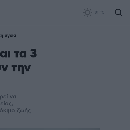
31
°C
κή υγεία
αι τα 3
ν την
ρεί να
είας,
δόκιμο ζωής