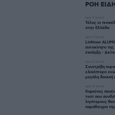
ΡΟΗ ΕΙΔ
πριν 5 λεπτά
Τέλος οι πινακ
στην Ελλάδα
πριν 5 λεπτά
Linktour ALUMI
αυτοκίνητο της 
έκπληξη - Δείτε
πριν 6 λεπτά
Συνετρίβη πυρ
ελικόπτερο ενώ
μεγάλη δασική 
πριν 8 λεπτά
Καρκίνος παχέο
τεστ που συνδ
λιγότερους θαν
παράδειγμα της