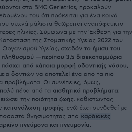
ύονται στο BMC Geriatrics, προκαλούν
εδομένου του ότι πρόκειται για ένα κοινό
που συχνά μάλιστα θεωρείται αναπόφευκτο
τερες ηλικίες. Σύμφωνα με την Έκθεση για τη
Κατάσταση της Στοματικής Υγείας 2022 του
 Οργανισμού Υγείας,
σχεδόν το ήμισυ του
 πληθυσμού —περίπου 3,5 δισεκατομμύρια
πάσχει από κάποια μορφή οδοντικής νόσου,
εια δοντιών να αποτελεί ένα από τα πιο
α προβλήματα. Οι συνέπειες, όμως,
 πολύ πέρα από τα
αισθητικά προβλήματα
:
μειώσει την
ποιότητα ζωής,
καθιστώντας
ην
κατανάλωση τροφής
, ενώ έχει συνδεθεί με
ποσοστά θνησιμότητας από
καρδιακές
αρκίνο πνεύμονα και πνευμονία.