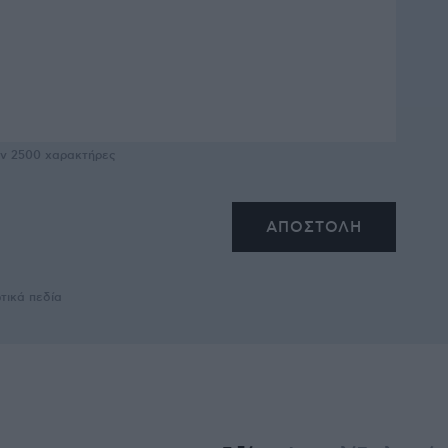
υν
2500
χαρακτήρες
τικά πεδία