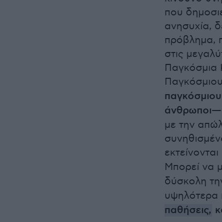
που δημοσιε
ανησυχία, δ
πρόβλημα, 
στις μεγαλύ
Παγκόσμια 
Παγκόσμιου
παγκόσμιου
άνθρωποι— 
με την απώλ
συνηθισμέν
εκτείνονται
Μπορεί να 
δύσκολη τ
υψηλότερα 
παθήσεις,
κ