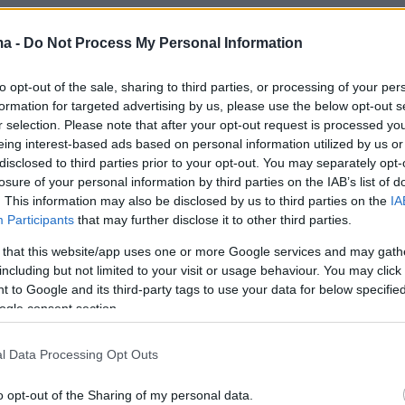
είκτης υγείας
ma -
Do Not Process My Personal Information
από την Κίνα παρακολούθησαν για 3,5 χρόνια
to opt-out of the sale, sharing to third parties, or processing of your per
ωμένους, ηλικίας 73 έως 91 ετών,
formation for targeted advertising by us, please use the below opt-out s
r selection. Please note that after your opt-out request is processed y
τας τον μέσο αριθμό δοντιών που έχαναν
eing interest-based ads based on personal information utilized by us or
. Οι συμμετέχοντες κατηγοριοποιήθηκαν σε 4
disclosed to third parties prior to your opt-out. You may separately opt-
βάση το ρυθμό απώλειας δοντιών:
losure of your personal information by third parties on the IAB’s list of
. This information may also be disclosed by us to third parties on the
IA
Participants
that may further disclose it to other third parties.
αμία απώλεια δοντιών
 that this website/app uses one or more Google services and may gath
including but not limited to your visit or usage behaviour. You may click 
 to Google and its third-party tags to use your data for below specifi
ερισσότερα στο
ygeiamou.gr
ogle consent section.
l Data Processing Opt Outs
protothema.gr στο Google News
το
και μάθετε πρώτοι
εις
o opt-out of the Sharing of my personal data.