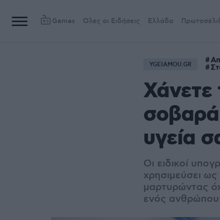
Games
Όλες οι Ειδήσεις
Ελλάδα
Πρωτοσέλι
Απ
YGEIAMOU.GR
Στ
Χάνετε 
σοβαρά 
υγεία σ
Οι ειδικοί υπογ
χρησιμεύσει ως 
μαρτυρώντας όχ
ενός ανθρώπου