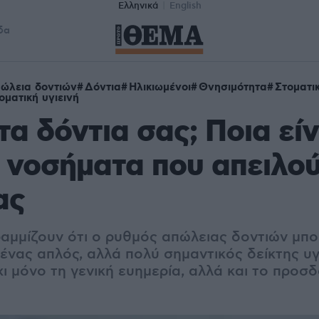
Ελληνικά
English
δα
ώλεια δοντιών
Δόντια
Ηλικιωμένοι
Θνησιμότητα
Στοματι
οματική υγιεινή
τα δόντια σας; Ποια είν
νοσήματα που απειλού
ας
ραμμίζουν ότι ο ρυθμός απώλειας δοντιών μπο
ένας απλός, αλλά πολύ σημαντικός δείκτης υγ
ι μόνο τη γενική ευημερία, αλλά και το προσ