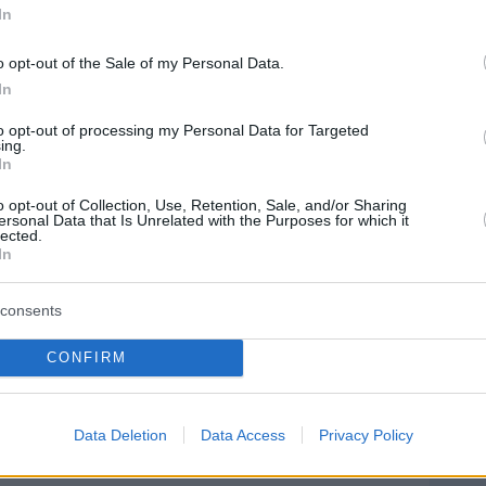
In
Ειδήσεις
 τελευταίες
από την Ελλάδα και τον Κόσμο, τη
Protothema.gr
μβαίνουν, στο
o opt-out of the Sale of my Personal Data.
In
ΙΑ
ΠΡΟΣΘΗΚΗ ΣΧΟΛΙΟΥ
to opt-out of processing my Personal Data for Targeted
ing.
In
o opt-out of Collection, Use, Retention, Sale, and/or Sharing
ersonal Data that Is Unrelated with the Purposes for which it
lected.
ΣΘΗΚΗ ΣΧΟΛΙΟΥ
In
consents
 *
EMAIL
CONFIRM
Data Deletion
Data Access
Privacy Policy
 *