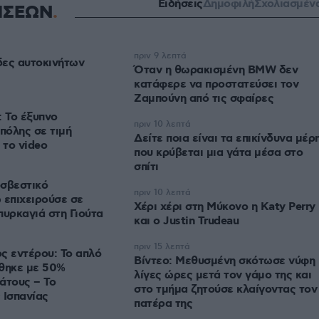
Ειδήσεις
Δημοφιλή
Σχολιασμέν
ΗΣΕΩΝ
πριν 9 λεπτά
ίδες αυτοκινήτων
Όταν η θωρακισμένη BMW δεν
κατάφερε να προστατεύσει τον
Ζαμπούνη από τις σφαίρες
: Το έξυπνο
πριν 10 λεπτά
πόλης σε τιμή
Δείτε ποια είναι τα επικίνδυνα μέρ
 το video
που κρύβεται μια γάτα μέσα στο
σπίτι
οσβεστικό
πριν 10 λεπτά
 επιχειρούσε σε
Χέρι χέρι στη Μύκονο η Katy Perry
πυρκαγιά στη Γιούτα
και ο Justin Trudeau
πριν 15 λεπτά
ς εντέρου: Το απλό
Βίντεο: Μεθυσμένη σκότωσε νύφη
έθηκε με 50%
λίγες ώρες μετά τον γάμο της και
άτους – Το
στο τμήμα ζητούσε κλαίγοντας τον
 Ισπανίας
πατέρα της