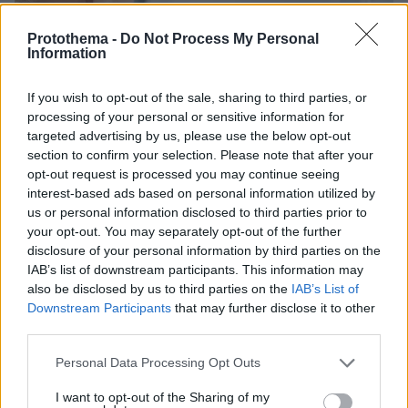
Protothema -
Do Not Process My Personal
Information
If you wish to opt-out of the sale, sharing to third parties, or
processing of your personal or sensitive information for
targeted advertising by us, please use the below opt-out
section to confirm your selection. Please note that after your
opt-out request is processed you may continue seeing
interest-based ads based on personal information utilized by
03.11.2025, 16:51
us or personal information disclosed to third parties prior to
Χάνετε τα δόντια σας; Ποια είναι τα 3 σοβαρά νοσήματα
your opt-out. You may separately opt-out of the further
που απειλούν την υγεία σας
disclosure of your personal information by third parties on the
Οι ειδικοί υπογραμμίζουν ότι ο ρυθμός απώλειας
IAB’s list of downstream participants. This information may
δοντιών μπορεί να χρησιμεύσει ως ένας απλός, αλλά
also be disclosed by us to third parties on the
IAB’s List of
πολύ σημαντικός δείκτης υγείας, μαρτυρώντας όχι
Downstream Participants
that may further disclose it to other
μόνο τη γενική ευημερία, αλλά και το προσδόκιμο
third parties.
ζωής ενός ανθρώπου
Please note that this website/app uses one or more Google
Personal Data Processing Opt Outs
services and may gather and store information including but
not limited to your visit or usage behaviour. You may click to
I want to opt-out of the Sharing of my