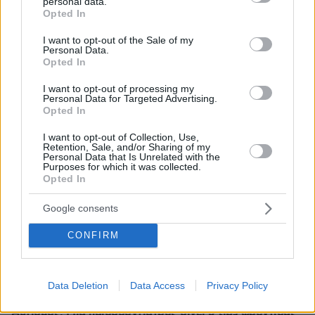
personal data.
grant or deny consent to Google and its third-party tags to
Opted In
use your data for below specified purposes in below Google
consent section.
I want to opt-out of the Sale of my
Personal Data.
Opted In
I want to opt-out of processing my
Personal Data for Targeted Advertising.
Opted In
I want to opt-out of Collection, Use,
Retention, Sale, and/or Sharing of my
Personal Data that Is Unrelated with the
Purposes for which it was collected.
Opted In
Google consents
CONFIRM
Data Deletion
Data Access
Privacy Policy
29.09.2025, 11:05
Αυτισμός: Μία παιδοδοντίατρος δίνει 5 tips φροντίδας