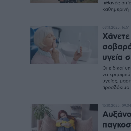
πιθανές αιτ
καθημερινή 
03.11.2025, 16:51
Χάνετε 
σοβαρά
υγεία 
Οι ειδικοί 
να χρησιμεύ
υγείας, μαρτ
προσδόκιμο
15.10.2025, 09:34
Αυξάνο
παγκοσ