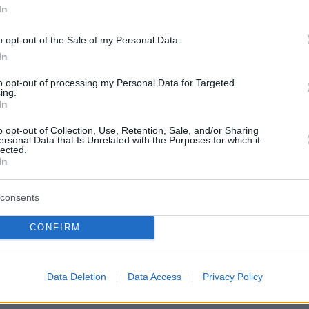
In
2
2
o opt-out of the Sale of my Personal Data.
ματοψία: Πώς επηρεάζει την
In
ασθενών με καρκίνο ουροδόχου
to opt-out of processing my Personal Data for Targeted
ing.
In
νει αυξημένο μακροπρόθεσμο κίνδυνο θανάτου σε
o opt-out of Collection, Use, Retention, Sale, and/or Sharing
ersonal Data that Is Unrelated with the Purposes for which it
υ δυσκολεύονται να αντιληφθούν την παρουσία
lected.
 ούρα
In
consents
9
ική αύξηση στα κρούσματα
CONFIRM
ου του μαστού ετησίως ως το
ροβλέπει παγκόσμια έρευνα
Data Deletion
Data Access
Privacy Policy
θνησιμότητας στην Ελλάδα από το 1990