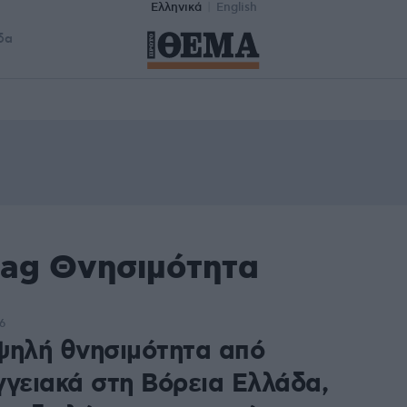
Ελληνικά
English
δα
tag Θνησιμότητα
6
ψηλή θνησιμότητα από
γγειακά στη Βόρεια Ελλάδα,