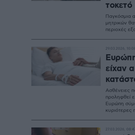
τοκετό
Παγκόσμια α
μητρικών θα
περιοχές εξ
29.03.2026, 10:0
Ευρώπη
είχαν 
κατάστ
Ασθένειες π
προληφθεί ε
Ευρώπη σύμφ
κυριότερες 
27.03.2026, 08:4