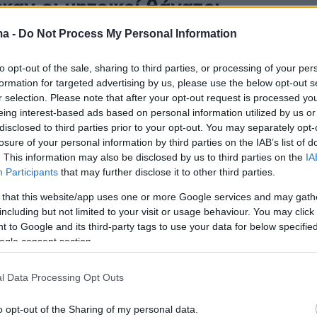
καν οι μητρικοί θάνατοι
μίως, όμως πάνω από 100
ma -
Do Not Process My Personal Information
παραμένουν εκτός στόχου
to opt-out of the sale, sharing to third parties, or processing of your per
formation for targeted advertising by us, please use the below opt-out s
ίκες πέθαναν από αίτια σχετικά με την κύηση και τη
r selection. Please note that after your opt-out request is processed y
23, αντιπροσωπεύοντας το 5,5% όλων των θανάτων
eing interest-based ads based on personal information utilized by us or
ικών ηλικίας 10-54 ετών παγκοσμίως
disclosed to third parties prior to your opt-out. You may separately opt-
losure of your personal information by third parties on the IAB’s list of
. This information may also be disclosed by us to third parties on the
IA
Participants
that may further disclose it to other third parties.
: Έρευνα αποκαλύπτει το ποτό
 that this website/app uses one or more Google services and may gath
γαπά» περισσότερο η καρδιά
including but not limited to your visit or usage behaviour. You may click 
 to Google and its third-party tags to use your data for below specifi
ogle consent section.
ολική κατανάλωση αλκοόλ παραμένει επιβλαβής σε
ωση, η μέτρια κατανάλωση κρασιού μπορεί να
l Data Processing Opt Outs
ε χαμηλότερο καρδιαγγειακό κίνδυνο σε σύγκριση με
λκοόλ
o opt-out of the Sharing of my personal data.