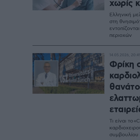
χωρίς 
Ελληνική με
στη θνησιμό
εντοπίζοντα
περιοχών
14.05.2026, 20:4
Φρίκη 
καρδιολ
θανάτο
ελαττω
εταιρεί
Τι είναι το 
καρδιοχειρου
συμβουλίου 