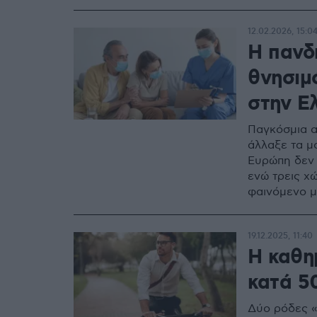
12.02.2026, 15:0
Η πανδ
θνησιμ
στην Ε
Παγκόσμια α
άλλαξε τα μ
Ευρώπη δεν 
ενώ τρεις χ
φαινόμενο μ
19.12.2025, 11:40
Η καθη
κατά 5
Δύο ρόδες «