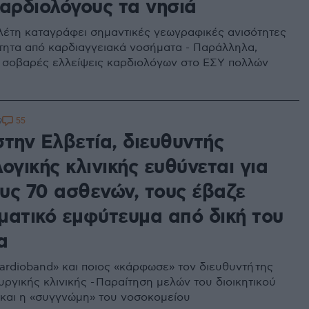
καρδιολόγους τα νησιά
λέτη καταγράφει σημαντικές γεωγραφικές ανισότητες
τητα από καρδιαγγειακά νοσήματα - Παράλληλα,
ι σοβαρές ελλείψεις καρδιολόγων στο ΕΣΥ πολλών
55
9
στην Ελβετία, διευθυντής
ογικής κλινικής ευθύνεται για
υς 70 ασθενών, τους έβαζε
ματικό εμφύτευμα από δική του
α
«Cardioband» και ποιος «κάρφωσε» τον διευθυντή της
ργικής κλινικής - Παραίτηση μελών του διοικητικού
και η «συγγνώμη» του νοσοκομείου