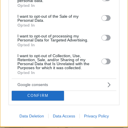
personal data.
grant or deny consent to Google and its third-party tags to
Opted In
use your data for below specified purposes in below Google
consent section.
ΔΕΙΤΕ ΟΛΕΣ ΤΙΣ ΕΙΔΗΣΕΙΣ
I want to opt-out of the Sale of my
Personal Data.
Opted In
I want to opt-out of processing my
ΤΑ ΠΙΟ ΔΗΜΟΦΙΛΗ
Personal Data for Targeted Advertising.
Opted In
I want to opt-out of Collection, Use,
Retention, Sale, and/or Sharing of my
Personal Data that Is Unrelated with the
Purposes for which it was collected.
Opted In
Google consents
CONFIRM
Data Deletion
Data Access
Privacy Policy