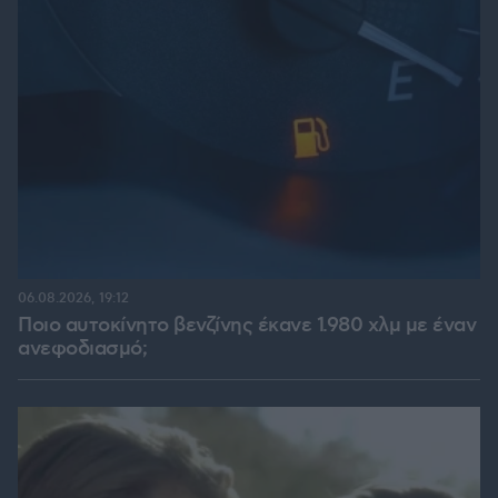
06.08.2026, 19:12
Ποιο αυτοκίνητο βενζίνης έκανε 1.980 χλμ με έναν
ανεφοδιασμό;