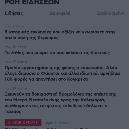
ΡΟΗ ΕΙΔΗΣΕΩΝ
Ειδήσεις
Δημοφιλή
Σχολιασμένα
πριν 7 λεπτά
5 ιστορικές εκκλησίες που αξίζει να γνωρίσετε στην
παλιά πόλη της Κέρκυρας
πριν 10 λεπτά
Το λάθος που μπορεί να σου χαλάσει τις διακοπές
πριν 17 λεπτά
Προϊόν εργαστηρίου ή της φύσης ο κορωνοϊός; Άλλα
έλεγε δημόσια ο Φάουτσι και άλλα ιδιωτικά, αρνήθηκε
100 φορές να απαντήσει στο Κογκρέσο
πριν 19 λεπτά
Ξεκινούν τα δοκιμαστικά δρομολόγια της επέκτασης
του Μετρό Θεσσαλονίκης προς την Καλαμαριά,
«ενθαρρυντικές οι πρώτες ενδείξεις» δηλώνει ο
Ταχιάος
LIVE UPDATE
πριν 21 λεπτά