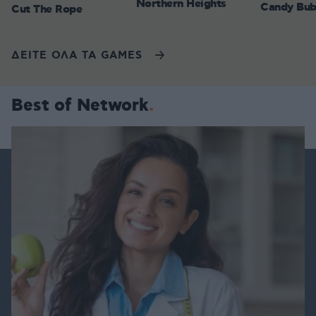
Northern Heights
Candy Bub
Cut The Rope
ΔΕΙΤΕ ΟΛΑ ΤΑ GAMES
Best of Network