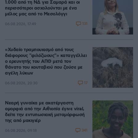
1.000 από τη ΝΔ για Σαμαρά και οι
περισσότεροι ασχολούνται με ένα
μέλος μας από το Μεσολόγγι
131
06.08.2026, 17:49
«Χυδαίο τραμπουκισμό από τους
διάφορους "φιλόζωους"» καταγγέλλει
ο ερευνητής του ΑΠΘ μετά τον
θάνατο του κουταβιού που ζούσε με
αγέλη λύκων
17
06.08.2026, 20:30
Νεαρή γυναίκα με ακατέργαστη
ομορφιά από την Αιθιοπία έγινε viral,
δείτε την εντυπωσιακή μεταμόρφωσή
της από μακιγιέρ
341
06.08.2026, 09:18