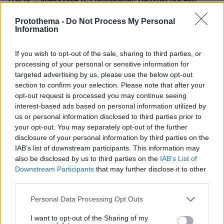
ΠΑΟΚ - Άντερλεχτ 0-1 (ημίχρονο): Παλεύει για την
ισοφάριση ο «Δικέφαλος», έχασε πέναλτι ο Μιχαηλίδης,
Protothema -
Do Not Process My Personal
Information
πριν 24 λεπτά
Για πάντα στη Ρεάλ Μαδρίτης ο Βινίσιους: Yπέγραψε
If you wish to opt-out of the sale, sharing to third parties, or
νέο συμβόλαιο έως το 2032 ο Βραζιλιάνος
processing of your personal or sensitive information for
πριν 27 λεπτά
targeted advertising by us, please use the below opt-out
Σφουγγάτο: 8 τρόποι να το φτιάξουμε – Από το πιο
section to confirm your selection. Please note that after your
απλό μέχρι το πιο πλούσιο
opt-out request is processed you may continue seeing
interest-based ads based on personal information utilized by
πριν 27 λεπτά
us or personal information disclosed to third parties prior to
Ποιες είναι οι ομοιότητες και οι διαφορές ανάμεσα στις
your opt-out. You may separately opt-out of the further
μέλισσες και τις σφήκες
disclosure of your personal information by third parties on the
πριν 33 λεπτά
IAB’s list of downstream participants. This information may
Σαλάχ: Αποθεώθηκε από 25.000 φίλους της
also be disclosed by us to third parties on the
IAB’s List of
Τραμπζονσπόρ στο «Papara Park», βίντεο και
Downstream Participants
that may further disclose it to other
φωτογραφίες
third parties.
πριν 34 λεπτά
Please note that this website/app uses one or more Google
Personal Data Processing Opt Outs
Πώς έγινε η τραγωδία με την νεκρή μητέρα στα Μάλια:
services and may gather and store information including but
Βούτηξε για να βοηθήσει τη φίλη της και πνίγηκε, τα
not limited to your visit or usage behaviour. You may click to
I want to opt-out of the Sharing of my
παιδιά φώναζαν για βοήθεια