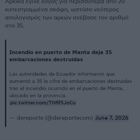
Αρχικά έγινε λόγος για περισσότερα από 20
κατεστραμμένα σκάφη, ωστόσο νεότερος
απολογισμός των αρχών ανέβασε τον αριθμό
στα 35.
𝗜𝗻𝗰𝗲𝗻𝗱𝗶𝗼 𝗲𝗻 𝗽𝘂𝗲𝗿𝘁𝗼 𝗱𝗲 𝗠𝗮𝗻𝘁𝗮 𝗱𝗲𝗷𝗮 𝟯𝟱
𝗲𝗺𝗯𝗮𝗿𝗰𝗮𝗰𝗶𝗼𝗻𝗲𝘀 𝗱𝗲𝘀𝘁𝗿𝘂𝗶𝗱𝗮𝘀
Las autoridades de Ecuador informaron que
aumentó a 35 la cifra de embarcaciones destruidas
tras el incendio ocurrido en el puerto de Manta,
ubicado en la provincia…
pic.twitter.com/TNfifSJoCu
— dereporte (@dereportecom)
June 7, 2026