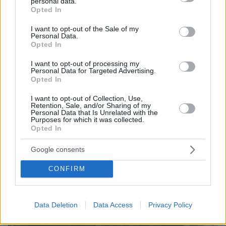
personal data.
grant or deny consent to Google and its third-party tags to
Opted In
Το Old West End Festival αποτελεί μία από τις
use your data for below specified purposes in below Google
μεγαλύτερες ετήσιες διοργανώσεις του
consent section.
I want to opt-out of the Sale of my
Personal Data.
Τολίντο, με παρέλαση, ζωντανή μουσική και
Opted In
υπαίθριες αγορές στην ιστορική συνοικία που
I want to opt-out of processing my
φιλοξενεί μία από τις μεγαλύτερες
Personal Data for Targeted Advertising.
συγκεντρώσεις βικτωριανών κατοικιών στις
Opted In
Ηνωμένες Πολιτείες.
I want to opt-out of Collection, Use,
Retention, Sale, and/or Sharing of my
Personal Data that Is Unrelated with the
Purposes for which it was collected.
protothema.gr στο Google News
Ακολουθήστε το
Opted In
και μάθετε πρώτοι όλες τις ειδήσεις
Google consents
Ειδήσεις
Δείτε όλες τις τελευταίες
από την Ελλάδα
CONFIRM
και τον Κόσμο, τη στιγμή που συμβαίνουν, στο
Protothema.gr
Data Deletion
Data Access
Privacy Policy
Σχετικά Άρθρα