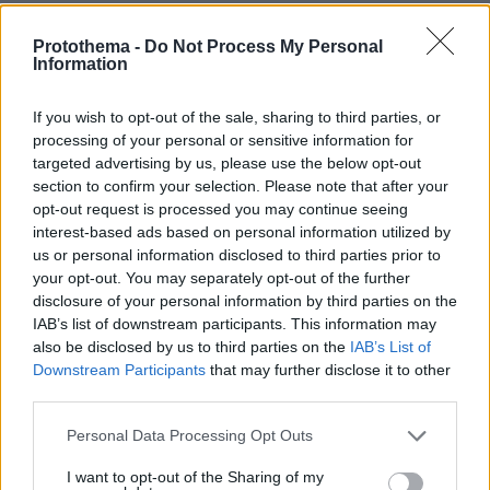
Protothema -
Do Not Process My Personal
Information
Toledo, Ohio-West End Festival
Reportedly, there are at least 8 victims at local
If you wish to opt-out of the sale, sharing to third parties, or
hospitals after a sh00ting at the West End Festival
processing of your personal or sensitive information for
targeted advertising by us, please use the below opt-out
around 5:30pm EST.
section to confirm your selection. Please note that after your
opt-out request is processed you may continue seeing
“We are confident that law enforcement will locate
interest-based ads based on personal information utilized by
the suspects involved in this senseless crime.”-
us or personal information disclosed to third parties prior to
Governor Mike DeWine
your opt-out. You may separately opt-out of the further
pic.twitter.com/LK85pTVCEz
disclosure of your personal information by third parties on the
IAB’s list of downstream participants. This information may
— Southern FFA Family (@FFAFamily)
June
also be disclosed by us to third parties on the
IAB’s List of
Downstream Participants
that may further disclose it to other
7, 2026
third parties.
Please note that this website/app uses one or more Google
Personal Data Processing Opt Outs
services and may gather and store information including but
not limited to your visit or usage behaviour. You may click to
I want to opt-out of the Sharing of my