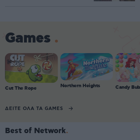
Games
Northern Heights
Candy Bub
Cut The Rope
ΔΕΙΤΕ ΟΛΑ ΤΑ GAMES
Best of Network