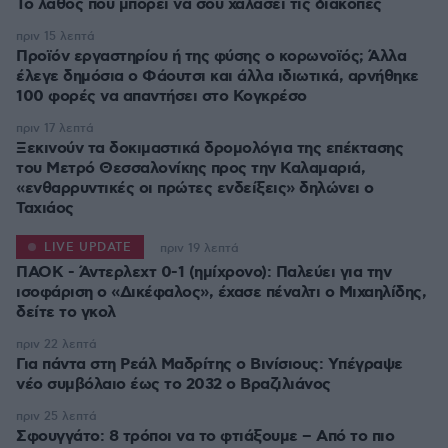
Το λάθος που μπορεί να σου χαλάσει τις διακοπές
πριν 15 λεπτά
Προϊόν εργαστηρίου ή της φύσης ο κορωνοϊός; Άλλα
έλεγε δημόσια ο Φάουτσι και άλλα ιδιωτικά, αρνήθηκε
100 φορές να απαντήσει στο Κογκρέσο
πριν 17 λεπτά
Ξεκινούν τα δοκιμαστικά δρομολόγια της επέκτασης
του Μετρό Θεσσαλονίκης προς την Καλαμαριά,
«ενθαρρυντικές οι πρώτες ενδείξεις» δηλώνει ο
Ταχιάος
LIVE UPDATE
πριν 19 λεπτά
ΠΑΟΚ - Άντερλεχτ 0-1 (ημίχρονο): Παλεύει για την
ισοφάριση ο «Δικέφαλος», έχασε πέναλτι ο Μιχαηλίδης,
πριν 22 λεπτά
Για πάντα στη Ρεάλ Μαδρίτης ο Βινίσιους: Yπέγραψε
νέο συμβόλαιο έως το 2032 ο Βραζιλιάνος
πριν 25 λεπτά
Σφουγγάτο: 8 τρόποι να το φτιάξουμε – Από το πιο