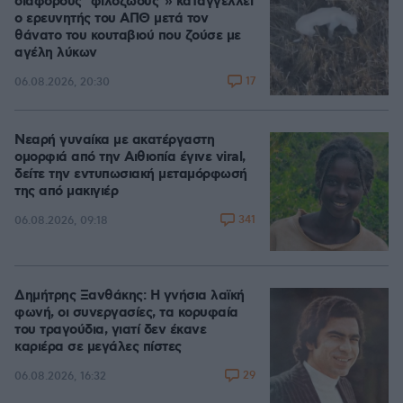
διάφορους "φιλόζωους"» καταγγέλλει
ο ερευνητής του ΑΠΘ μετά τον
θάνατο του κουταβιού που ζούσε με
αγέλη λύκων
17
06.08.2026, 20:30
Νεαρή γυναίκα με ακατέργαστη
ομορφιά από την Αιθιοπία έγινε viral,
δείτε την εντυπωσιακή μεταμόρφωσή
της από μακιγιέρ
341
06.08.2026, 09:18
Δημήτρης Ξανθάκης: Η γνήσια λαϊκή
φωνή, οι συνεργασίες, τα κορυφαία
του τραγούδια, γιατί δεν έκανε
καριέρα σε μεγάλες πίστες
29
06.08.2026, 16:32