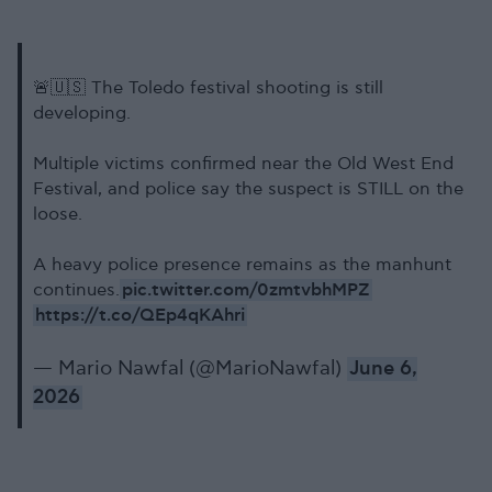
🚨🇺🇸 The Toledo festival shooting is still
developing.
Multiple victims confirmed near the Old West End
Festival, and police say the suspect is STILL on the
loose.
A heavy police presence remains as the manhunt
pic.twitter.com/0zmtvbhMPZ
continues.
https://t.co/QEp4qKAhri
— Mario Nawfal (@MarioNawfal)
June 6,
2026