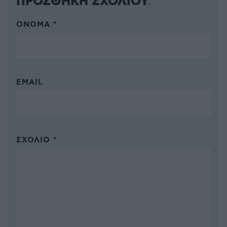
ΠΡΟΣΘΗΚΗ ΣΧΟΛΙΟΥ
ΌΝΟΜΑ *
EMAIL
ΣΧΌΛΙΟ *