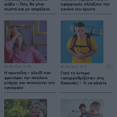
φόβο – Πώς θα γίνει
εφαρμογές αλλάζουν την
σωστά και με ασφάλεια
εικόνα του έρωτα
06.08.2026, 19:48
1
06.08.2026, 18:31
Η πρωτεΐνη – κλειδί που
Γιατί το έντερο
φρενάρει την απώλεια
«απορρυθμίζεται» στις
μνήμης και ανανεώνει τον
διακοπές – Τι να κάνετε
εγκέφαλο