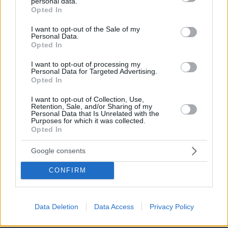
personal data.
grant or deny consent to Google and its third-party tags to
Opted In
use your data for below specified purposes in below Google
consent section.
I want to opt-out of the Sale of my
Personal Data.
Opted In
I want to opt-out of processing my
Personal Data for Targeted Advertising.
Opted In
I want to opt-out of Collection, Use,
Retention, Sale, and/or Sharing of my
Personal Data that Is Unrelated with the
Purposes for which it was collected.
Opted In
Google consents
CONFIRM
07.08.2026, 14:00
Ο ένας άνθρωπος που η βασίλισσα Ελισάβετ δεν
Data Deletion
Data Access
Privacy Policy
θα άφηνε ποτέ να περιμένει στο τηλέφωνο