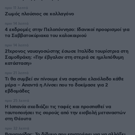
πριν 11 λεπτά
Ζωμός πλούσιος σε κολλαγόνο
πριν 14 λεπτά
4 εκδρομές στην Πελοπόννησο: Ιδανικοί προορισμοί για
τα Σαββατοκύριακα του καλοκαιριού
πριν 14 λεπτά
21χρονος ναυαγοσώστης έσωσε Ιταλίδα τουρίστρια στη
Σαμοθράκη: «Την έβγαλαν στη στεριά σε ημιλιπόθυμη
κατάσταση»
πριν 21 λεπτά
Τι θα συμβεί αν πίνουμε ένα σφηνάκι ελαιόλαδο κάθε
μέρα – Απαντά η Λίνσει που το δοκίμασε για 2
εβδομάδες
πριν 25 λεπτά
Η Ισπανία σχεδιάζει τις ταφές και προσπαθεί να
ταυτοποιήσει τις σορούς από την εισβολή μεταναστών
στη Θέουτα
πριν 32 λεπτά
Βαγιαννίδης: Το δίδυμο που επιστρέφει για να αλλάξει