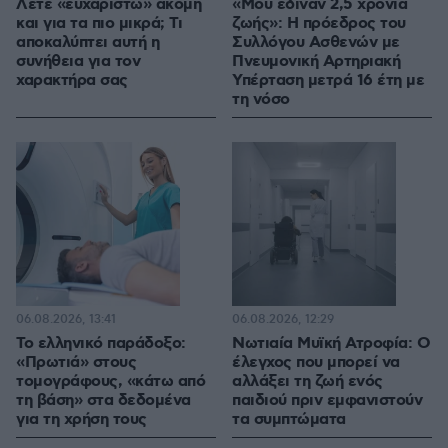
Λέτε «ευχαριστώ» ακόμη
«Μου έδιναν 2,5 χρόνια
και για τα πιο μικρά; Τι
ζωής»: Η πρόεδρος του
αποκαλύπτει αυτή η
Συλλόγου Ασθενών με
συνήθεια για τον
Πνευμονική Αρτηριακή
χαρακτήρα σας
Υπέρταση μετρά 16 έτη με
τη νόσο
06.08.2026, 13:41
06.08.2026, 12:29
Το ελληνικό παράδοξο:
Νωτιαία Μυϊκή Ατροφία: Ο
«Πρωτιά» στους
έλεγχος που μπορεί να
τομογράφους, «κάτω από
αλλάξει τη ζωή ενός
τη βάση» στα δεδομένα
παιδιού πριν εμφανιστούν
για τη χρήση τους
τα συμπτώματα