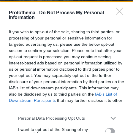
Protothema -
Do Not Process My Personal
Information
If you wish to opt-out of the sale, sharing to third parties, or
processing of your personal or sensitive information for
targeted advertising by us, please use the below opt-out
section to confirm your selection. Please note that after your
opt-out request is processed you may continue seeing
interest-based ads based on personal information utilized by
us or personal information disclosed to third parties prior to
your opt-out. You may separately opt-out of the further
disclosure of your personal information by third parties on the
IAB’s list of downstream participants. This information may
07.08.2026, 14:35
also be disclosed by us to third parties on the
IAB’s List of
Όταν η θωρακισμένη BMW δεν κατάφερε να
Downstream Participants
that may further disclose it to other
προστατεύσει τον Ζαμπούνη από τις σφαίρες
third parties.
Please note that this website/app uses one or more Google
Personal Data Processing Opt Outs
services and may gather and store information including but
not limited to your visit or usage behaviour. You may click to
I want to opt-out of the Sharing of my