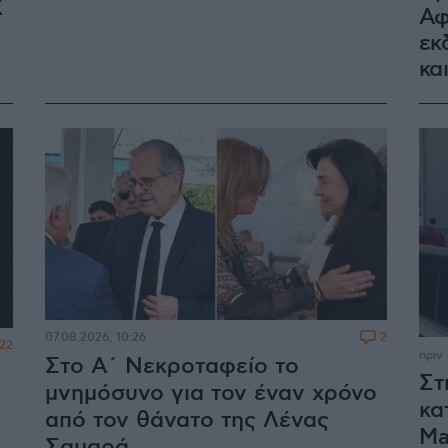
Χ
Αφ
εκ
κα
2
07.08.2026, 10:26
22
πριν
Στο Α΄ Νεκροταφείο το
Στ
μνημόσυνο για τον έναν χρόνο
κα
από τον θάνατο της Λένας
Ma
Σαμαρά