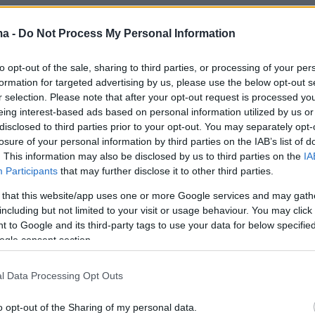
protothema.gr στο Google News
το
και μάθετε πρώτοι
ma -
Do Not Process My Personal Information
εις
to opt-out of the sale, sharing to third parties, or processing of your per
Ειδήσεις
 τελευταίες
από την Ελλάδα και τον Κόσμο, τη
formation for targeted advertising by us, please use the below opt-out s
Protothema.gr
μβαίνουν, στο
r selection. Please note that after your opt-out request is processed y
eing interest-based ads based on personal information utilized by us or
disclosed to third parties prior to your opt-out. You may separately opt-
losure of your personal information by third parties on the IAB’s list of
Ειδήσεις
Δημοφιλή
Σχολιασμέν
. This information may also be disclosed by us to third parties on the
IA
ΗΣΕΩΝ
Participants
that may further disclose it to other third parties.
 that this website/app uses one or more Google services and may gath
πριν 29 λεπτά
O Τομ Χόλαντ και η Ζεντάγια
including but not limited to your visit or usage behaviour. You may click 
οπούλου έγραψε
έκαναν ιδιωτική γαμήλια τελετή σε
 to Google and its third-party tags to use your data for below specifi
μένιο μετάλλιο στο
πολυτελές ξενοδοχείο στην αγγλικ
ogle consent section.
εξοχή
πριν 29 λεπτά
l Data Processing Opt Outs
ζει τους
Βασιλακόπουλος για ιό δυτικού
ρίστες: Το 29%
Νείλου: Η Αττική είναι φέτος στο
o opt-out of the Sharing of my personal data.
ι στη χώρα, ισχυρή