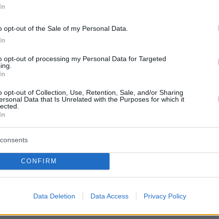
«κόκκινο», τα συμπτώματα που
φθινόπωρο
In
πρέπει να μας οδηγήσουν στον
γιατρό
o opt-out of the Sale of my Personal Data.
υέλ γιόρτασε τα
πριν 33 λεπτά
In
 τη Μέριλ Στρίπ -
Πολιτιστικά events το τριήμερο 7-9
ο πάρτι
Αυγούστου: «Αντιγόνη» στην
to opt-out of processing my Personal Data for Targeted
ing.
Επίδαυρο, εκθέσεις στην Αθήνα
In
ρίου ο Τσίπρας στη
πριν 36 λεπτά
 παρουσιάσει το
o opt-out of Collection, Use, Retention, Sale, and/or Sharing
Καρδιοπαθείς και καλοκαίρι:
όγραμμά του
ersonal Data that Is Unrelated with the Purposes for which it
Διακοπές με ασφάλεια
lected.
In
πριν 37 λεπτά
ατικά το παιδί όταν
Ρωσικοί ισχυρισμοί για εμπλοκή το
 η χειρότερη μαμά
consents
ΝΑΤΟ σε ουκρανικά πλήγματα: Τι
φέρεται να αποκάλυψαν χάκερ στο
πρακτορείο Tass
CONFIRM
ΤΙΣ ΕΙΔΗΣΕΙΣ
Data Deletion
Data Access
Privacy Policy