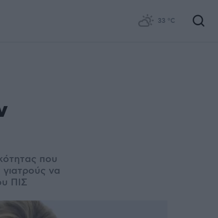
33
°C
ν
ικότητας που
 γιατρούς να
ου ΠΙΣ