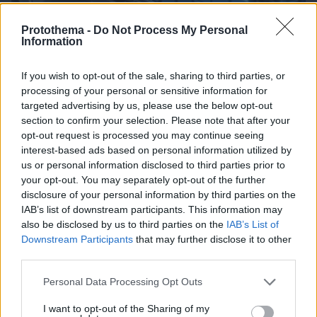
Protothema -
Do Not Process My Personal
Information
πριν 22 λεπτά
If you wish to opt-out of the sale, sharing to third parties, or
Αγαθονήσι: Δωρεάν αντικατάσταση των παλιών
processing of your personal or sensitive information for
αυτοκινήτων με ηλεκτρικά
targeted advertising by us, please use the below opt-out
section to confirm your selection. Please note that after your
opt-out request is processed you may continue seeing
interest-based ads based on personal information utilized by
us or personal information disclosed to third parties prior to
your opt-out. You may separately opt-out of the further
disclosure of your personal information by third parties on the
IAB’s list of downstream participants. This information may
also be disclosed by us to third parties on the
IAB’s List of
Downstream Participants
that may further disclose it to other
third parties.
Please note that this website/app uses one or more Google
Personal Data Processing Opt Outs
services and may gather and store information including but
not limited to your visit or usage behaviour. You may click to
I want to opt-out of the Sharing of my