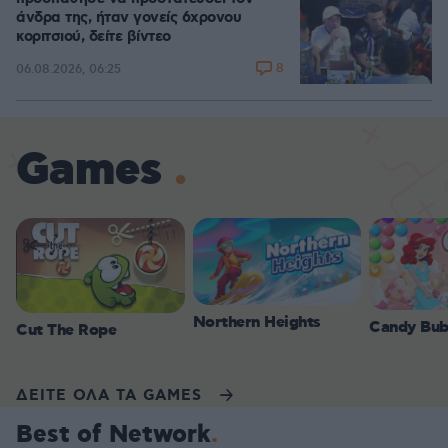
άνδρα της, ήταν γονείς 6χρονου
κοριτσιού, δείτε βίντεο
8
06.08.2026, 06:25
Games
Northern Heights
Candy Bub
Cut The Rope
ΔΕΙΤΕ ΟΛΑ ΤΑ GAMES
Best of Network