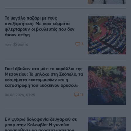
Το μεγάλο παζάρι με τους
ανεξάρτητους: Με ποια κόμματα
φλερτάρουν οι βουλευτές που δεν
έχουν στέγη
7
πριν 35 λεπτά
Γιατί έβαλαν στο μάτι τα κοράλλια της
Μεσογείου: Το μπλόκο στη Σκόπελο, τα
κοσμήματα εκατομμυρίων και η
καταστροφή του «κόκκινου χρυσού»
11
06.08.2026, 07:25
Εν ψυχρώ δολοφονία ζευγαριού σε
μπαρ στην Κολομβία: Η γυναίκα
προσπάθησε να προστατεύσει τον