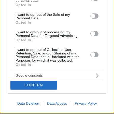
personal data.
grant or deny consent to Google and its third-party tags to
Opted In
use your data for below specified purposes in below Google
consent section.
I want to opt-out of the Sale of my
Personal Data.
Opted In
I want to opt-out of processing my
Personal Data for Targeted Advertising.
Opted In
06.08.2026, 09:00
I want to opt-out of Collection, Use,
Retention, Sale, and/or Sharing of my
Βερμούδες: Όλα τα στυλ που θα φοράμε μέχρι το
Personal Data that Is Unrelated with the
φθινόπωρο
Purposes for which it was collected.
Opted In
Σέριφος: 9 προτάσεις για νόστιμο
Google consents
φαγητό στο όμορφο νησί των Δυτικών
Κυκλάδων
CONFIRM
05.08.2026, 11:20
Data Deletion
Data Access
Privacy Policy