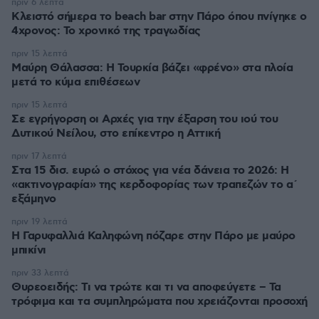
πριν 6 λεπτά
Κλειστό σήμερα το beach bar στην Πάρο όπου πνίγηκε ο
4χρονος: Το χρονικό της τραγωδίας
πριν 15 λεπτά
Μαύρη Θάλασσα: Η Τουρκία βάζει «φρένο» στα πλοία
μετά το κύμα επιθέσεων
πριν 15 λεπτά
Σε εγρήγορση οι Αρχές για την έξαρση του ιού του
Δυτικού Νείλου, στο επίκεντρο η Αττική
πριν 17 λεπτά
Στα 15 δισ. ευρώ ο στόχος για νέα δάνεια το 2026: Η
«ακτινογραφία» της κερδοφορίας των τραπεζών το α΄
εξάμηνο
πριν 19 λεπτά
Η Γαρυφαλλιά Καληφώνη πόζαρε στην Πάρο με μαύρο
μπικίνι
πριν 33 λεπτά
Θυρεοειδής: Τι να τρώτε και τι να αποφεύγετε – Τα
τρόφιμα και τα συμπληρώματα που χρειάζονται προσοχή