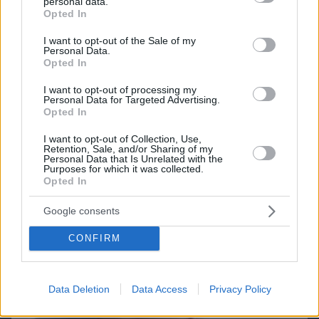
personal data.
grant or deny consent to Google and its third-party tags to
Opted In
use your data for below specified purposes in below Google
consent section.
I want to opt-out of the Sale of my
Personal Data.
Opted In
I want to opt-out of processing my
Northern Heights
Candy Bub
Cut The Rope
Personal Data for Targeted Advertising.
Opted In
I want to opt-out of Collection, Use,
ΔΕΙΤΕ ΟΛΑ ΤΑ GAMES
Retention, Sale, and/or Sharing of my
Personal Data that Is Unrelated with the
Best of Network
Purposes for which it was collected.
Opted In
Google consents
CONFIRM
Data Deletion
Data Access
Privacy Policy