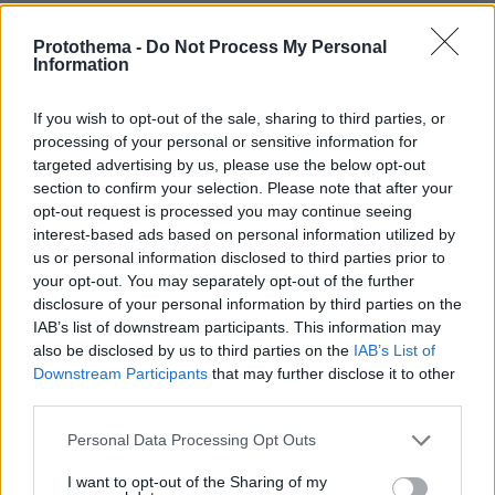
100.00%
Οι «Πράσινες Μπότες»: 30 χρόνια
Protothema -
Do Not Process My Personal
Information
μετά, το Έβερεστ μπορεί να δώσει
πίσω έναν από τους νεκρούς του
If you wish to opt-out of the sale, sharing to third parties, or
20
08.08.2026, 21:49
processing of your personal or sensitive information for
targeted advertising by us, please use the below opt-out
section to confirm your selection. Please note that after your
opt-out request is processed you may continue seeing
interest-based ads based on personal information utilized by
Για ανθρωποκτονία από αμέλεια
us or personal information disclosed to third parties prior to
κατηγορούνται οι γονείς του 4χρονου
και ο ιδιοκτήτης του beach bar στην
your opt-out. You may separately opt-out of the further
Πάρο: Πώς έγινε η τραγωδία
disclosure of your personal information by third parties on the
IAB’s list of downstream participants. This information may
111
08.08.2026, 21:22
also be disclosed by us to third parties on the
IAB’s List of
Downstream Participants
that may further disclose it to other
third parties.
Please note that this website/app uses one or more Google
Personal Data Processing Opt Outs
Games
services and may gather and store information including but
not limited to your visit or usage behaviour. You may click to
I want to opt-out of the Sharing of my