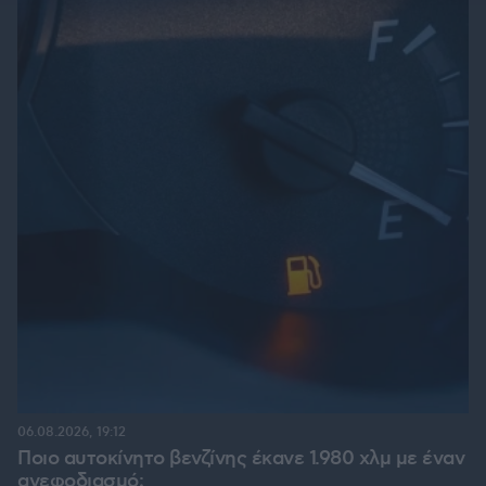
06.08.2026, 19:12
Ποιο αυτοκίνητο βενζίνης έκανε 1.980 χλμ με έναν
ανεφοδιασμό;