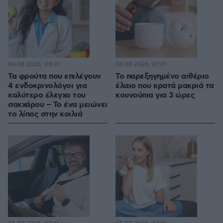
06.08.2026, 08:01
06.08.2026, 07:01
Τα φρούτα που επιλέγουν
Το παρεξηγημένο αιθέριο
4 ενδοκρινολόγοι για
έλαιο που κρατά μακριά τα
καλύτερο έλεγχο του
κουνούπια για 3 ώρες
σακχάρου – Το ένα μειώνει
το λίπος στην κοιλιά