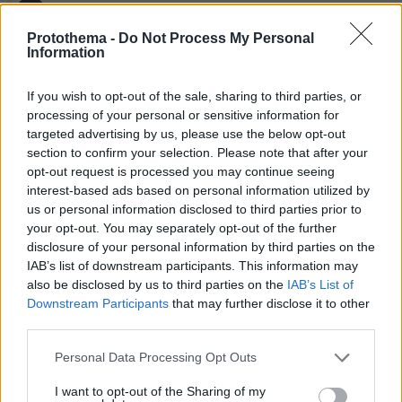
Games
Protothema -
Do Not Process My Personal
Information
If you wish to opt-out of the sale, sharing to third parties, or
processing of your personal or sensitive information for
targeted advertising by us, please use the below opt-out
Northern Heights
section to confirm your selection. Please note that after your
Candy Bub
Cut The Rope
opt-out request is processed you may continue seeing
interest-based ads based on personal information utilized by
us or personal information disclosed to third parties prior to
ΔΕΙΤΕ ΟΛΑ ΤΑ GAMES
your opt-out. You may separately opt-out of the further
Best of Network
disclosure of your personal information by third parties on the
IAB’s list of downstream participants. This information may
also be disclosed by us to third parties on the
IAB’s List of
Downstream Participants
that may further disclose it to other
third parties.
Please note that this website/app uses one or more Google
Personal Data Processing Opt Outs
services and may gather and store information including but
not limited to your visit or usage behaviour. You may click to
I want to opt-out of the Sharing of my