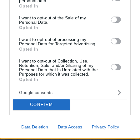
personal data.
grant or deny consent to Google and its third-party tags to
Opted In
use your data for below specified purposes in below Google
consent section.
I want to opt-out of the Sale of my
Personal Data.
Opted In
I want to opt-out of processing my
Personal Data for Targeted Advertising.
Opted In
I want to opt-out of Collection, Use,
Retention, Sale, and/or Sharing of my
Personal Data that Is Unrelated with the
Purposes for which it was collected.
Opted In
06.08.2026, 08:01
Google consents
Τα φρούτα που επιλέγουν 4 ενδοκρινολόγοι για
CONFIRM
καλύτερο έλεγχο του σακχάρου – Το ένα μειώνει
το λίπος στην κοιλιά
Data Deletion
Data Access
Privacy Policy