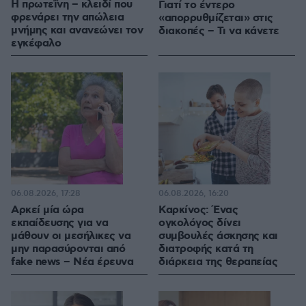
Η πρωτεΐνη – κλειδί που
Γιατί το έντερο
φρενάρει την απώλεια
«απορρυθμίζεται» στις
μνήμης και ανανεώνει τον
διακοπές – Τι να κάνετε
εγκέφαλο
06.08.2026, 17:28
06.08.2026, 16:20
Αρκεί μία ώρα
Καρκίνος: Ένας
εκπαίδευσης για να
ογκολόγος δίνει
μάθουν οι μεσήλικες να
συμβουλές άσκησης και
μην παρασύρονται από
διατροφής κατά τη
fake news – Νέα έρευνα
διάρκεια της θεραπείας