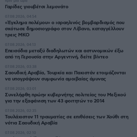
πριν μία ώρα
Γαρίδες γιουβέτσι λεμονάτο
07.08.2026, 04:54
«Έγκλημα πολέμου» ο ισραηλινός βομβαρδισμός που
σκότωσε δημοσιογράφο στον Λίβανο, καταγγέλλουν
τρεις ΜΚΟ
07.08.2026, 04:13
Επεισόδια μεταξύ διαδηλωτών και αστυνομικών έξω
από τη Γερουσία στην Αργεντινή, δείτε βίντεο
07.08.2026, 03:38
Σαουδική Αραβία, Τουρκία και Πακιστάν ετοιμάζονται
να υπογράψουν συμφωνία αμοιβαίας άμυνας
07.08.2026, 03:01
Συνελήφθη πρώην κυβερνήτης πολιτείας του Μεξικού
για την εξαφάνιση των 43 φοιτητών το 2014
07.08.2026, 02:35
Τουλάχιστον 11 τραυματίες σε επιθέσεις των Χούθι στη
νότια Σαουδική Αραβία
07.08.2026, 02:10