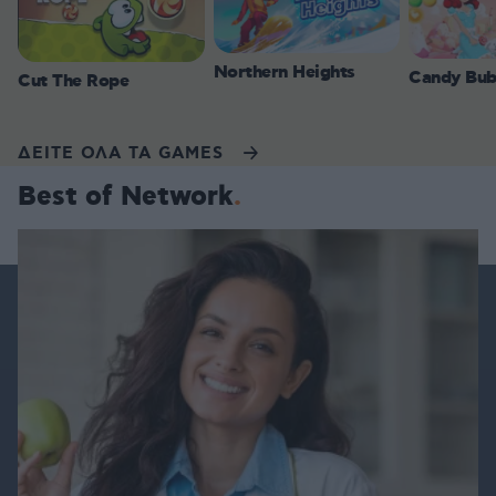
Northern Heights
Candy Bub
Cut The Rope
ΔΕΙΤΕ ΟΛΑ ΤΑ GAMES
Best of Network