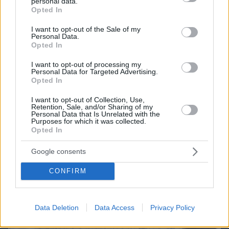
personal data.
grant or deny consent to Google and its third-party tags to
Opted In
use your data for below specified purposes in below Google
consent section.
I want to opt-out of the Sale of my
Personal Data.
Opted In
I want to opt-out of processing my
Personal Data for Targeted Advertising.
Opted In
I want to opt-out of Collection, Use,
Retention, Sale, and/or Sharing of my
Personal Data that Is Unrelated with the
Purposes for which it was collected.
Opted In
Google consents
πριν μία ώρα
Όταν η θωρακισμένη BMW δεν κατάφερε να
CONFIRM
προστατεύσει τον Ζαμπούνη από τις σφαίρες
Data Deletion
Data Access
Privacy Policy