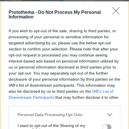
Protothema -
Do Not Process My Personal
Information
If you wish to opt-out of the sale, sharing to third parties, or
processing of your personal or sensitive information for
targeted advertising by us, please use the below opt-out
section to confirm your selection. Please note that after your
opt-out request is processed you may continue seeing
07.08.2026, 08:32
interest-based ads based on personal information utilized by
Τα φρούτα που επιλέγουν 4 ενδοκρινολόγοι για
us or personal information disclosed to third parties prior to
καλύτερο έλεγχο του σακχάρου – Το ένα μειώνει
your opt-out. You may separately opt-out of the further
το λίπος στην κοιλιά
disclosure of your personal information by third parties on the
IAB’s list of downstream participants. This information may
also be disclosed by us to third parties on the
IAB’s List of
Downstream Participants
that may further disclose it to other
third parties.
Please note that this website/app uses one or more Google
Personal Data Processing Opt Outs
services and may gather and store information including but
not limited to your visit or usage behaviour. You may click to
I want to opt-out of the Sharing of my