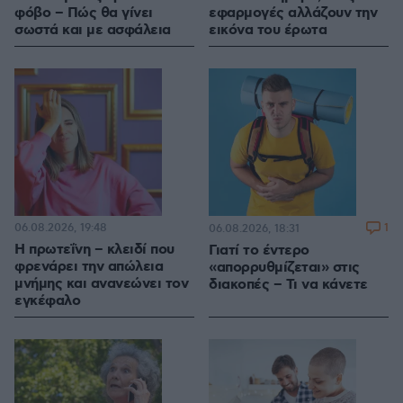
φόβο – Πώς θα γίνει
εφαρμογές αλλάζουν την
σωστά και με ασφάλεια
εικόνα του έρωτα
06.08.2026, 19:48
1
06.08.2026, 18:31
Η πρωτεΐνη – κλειδί που
Γιατί το έντερο
φρενάρει την απώλεια
«απορρυθμίζεται» στις
μνήμης και ανανεώνει τον
διακοπές – Τι να κάνετε
εγκέφαλο