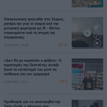
Οικογενειακή τραγωδία στις Σέρρες,
μητέρα και γιος οι νεκροί από την
μετωπική φορτηγού με ΙΧ - Βίντεο
ντοκουμέντο από τη στιγμή της
σύγκρουσης
367
07.08.2026, 09:58
Loaded
:
100.00%
«Δεν θα με κυριεύσει ο φόβος»: Ο
περιπτεράς της Γαστούνης άνοιξε
ξανά το κατάστημά του μετά τις
επιθέσεις και τον εμπρησμό
57
07.08.2026, 12:51
Προθεσμία για να απολογηθεί την
Τρίτη έλαβε η 46χρονη που