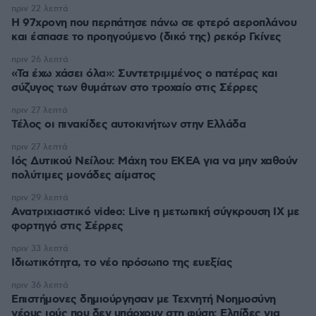
πριν 22 λεπτά
Η 97χρονη που περπάτησε πάνω σε φτερό αεροπλάνου
και έσπασε το προηγούμενο (δικό της) ρεκόρ Γκίνες
πριν 26 λεπτά
«Τα έχω χάσει όλα»: Συντετριμμένος ο πατέρας και
σύζυγος των θυμάτων στο τροχαίο στις Σέρρες
πριν 27 λεπτά
Τέλος οι πινακίδες αυτοκινήτων στην Ελλάδα
πριν 27 λεπτά
Ιός Δυτικού Νείλου: Μάχη του ΕΚΕΑ για να μην χαθούν
πολύτιμες μονάδες αίματος
πριν 29 λεπτά
Ανατριχιαστικό video: Live η μετωπική σύγκρουση ΙΧ με
φορτηγό στις Σέρρες
πριν 33 λεπτά
Ιδιωτικότητα, το νέο πρόσωπο της ευεξίας
πριν 36 λεπτά
Επιστήμονες δημιούργησαν με Τεχνητή Νοημοσύνη
νέους ιούς που δεν υπάρχουν στη φύση: Ελπίδες για