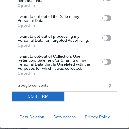
personal data.
grant or deny consent to Google and its third-party tags to
Νετανιάχου: Το Ισραήλ απορρίπτει το ειρηνευτικό
Opted In
use your data for below specified purposes in below Google
σχέδιο του Τραμπ για τη Γάζα, δεν αποσύρουμε τον
consent section.
στρατό μέχρι να αφοπλιστεί εντελώς η Χαμάς
I want to opt-out of the Sale of my
Personal Data.
Opted In
πριν 10 λεπτά
Οι «loneliness influencers» κάνουν τη μοναξιά να
I want to opt-out of processing my
μοιάζει με τάση
Personal Data for Targeted Advertising.
Opted In
πριν 10 λεπτά
Κινήσεις που μπορεί να σώσουν τον σκύλο σας από μια
I want to opt-out of Collection, Use,
φωτιά
Retention, Sale, and/or Sharing of my
Personal Data that Is Unrelated with the
πριν 18 λεπτά
Purposes for which it was collected.
Η Κλέλια Ανδριολάτου έβαλε το μαγιό της και έκανε
Opted In
γιόγκα δίπλα στον Αχέροντα, δείτε βίντεο
Google consents
πριν 23 λεπτά
ΑΑΔΕ: Αιφνιδιαστικοί έλεγχοι χωρίς τοπικές…
CONFIRM
γνωριμίες
πριν 37 λεπτά
Το λάθος που κάνουμε και η ντομάτα χάνει την
Data Deletion
Data Access
Privacy Policy
αντικαρκινική της δράση