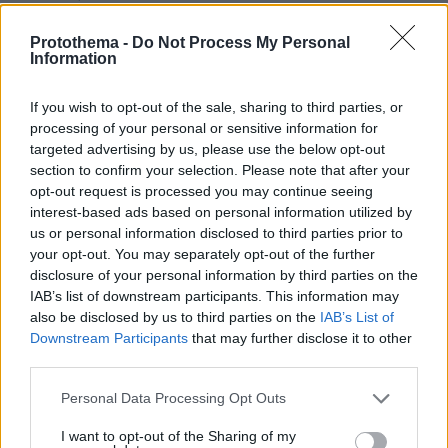
Επαγγελματική Εκπαίδευση & Εξειδίκευση: Το Mοντέλο που
σε Bάζει στην Aγορά Eργασίας
Protothema -
Do Not Process My Personal
Information
If you wish to opt-out of the sale, sharing to third parties, or
ΡΟΗ ΕΙΔΗΣΕΩΝ
processing of your personal or sensitive information for
targeted advertising by us, please use the below opt-out
Ειδήσεις
Δημοφιλή
Σχολιασμένα
section to confirm your selection. Please note that after your
opt-out request is processed you may continue seeing
πριν 5 λεπτά
interest-based ads based on personal information utilized by
Μια βιοτεχνολόγος έχασε 10 κιλά χωρίς να στερηθεί το
us or personal information disclosed to third parties prior to
αγαπημένο της φαγητό – Οι 8 συνήθειες που έκαναν τη
your opt-out. You may separately opt-out of the further
διαφορά
disclosure of your personal information by third parties on the
IAB’s list of downstream participants. This information may
πριν 5 λεπτά
also be disclosed by us to third parties on the
IAB’s List of
Ουρές και καθυστερήσεις πάνω από 1 ώρα στο
Downstream Participants
that may further disclose it to other
Τελωνείο Ευζώνων, στο ρεύμα εξόδου από την Ελλάδα,
δείτε βίντεο
third parties.
πριν 5 λεπτά
Please note that this website/app uses one or more Google
Personal Data Processing Opt Outs
Τα 21 καλύτερα εστιατόρια στο Ιόνιο
services and may gather and store information including but
not limited to your visit or usage behaviour. You may click to
I want to opt-out of the Sharing of my
πριν 6 λεπτά