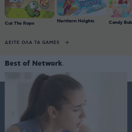
Northern Heights
Candy Bub
Cut The Rope
ΔΕΙΤΕ ΟΛΑ ΤΑ GAMES
Best of Network