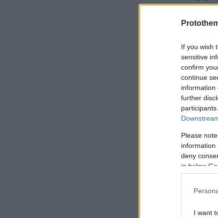
Protothe
Ο Φρίντεν, ο
If you wish 
δυτική Αφρικ
sensitive in
κρουσμάτων 
confirm you
στις επόμενε
continue se
information 
αντιδράσουν 
further disc
participants
Downstream 
Please note
«Η πρόκληση δ
information 
deny consent
πρόκληση είν
in below Go
σε δημοσιογ
Persona
I want t