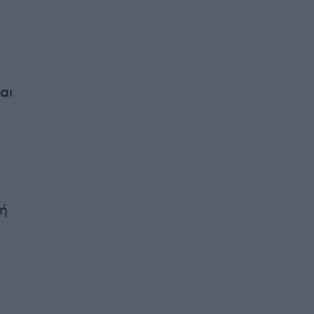
αι
τή