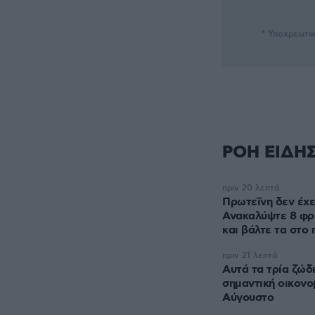
* Υποχρεωτι
ΡΟΗ ΕΙΔΗ
πριν 20 λεπτά
Πρωτεΐνη δεν έχε
Ανακαλύψτε 8 φρ
και βάλτε τα στο 
πριν 21 λεπτά
Αυτά τα τρία ζώδ
σημαντική οικονομ
Αύγουστο