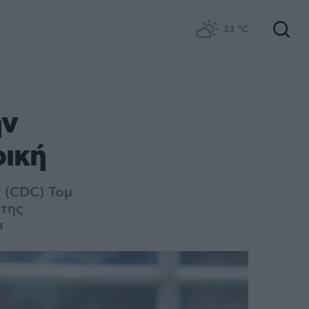
33
°C
ην
ρική
 (CDC) Τομ
 της
α