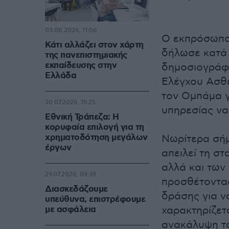
03.08.2026, 11:06
Ο εκπρόσωπος
Κάτι αλλάζει στον χάρτη
δήλωσε κατά 
της πανεπιστημιακής
εκπαίδευσης στην
δημοσιογράφω
Ελλάδα
Ελέγχου Ασθε
τον Ομπάμα γ
30.07.2026, 15:25
υπηρεσίας να 
Εθνική Τράπεζα: Η
κορυφαία επιλογή για τη
χρηματοδότηση μεγάλων
Νωρίτερα σήμ
έργων
απειλεί τη σ
αλλά και των
29.07.2026, 09:39
προσθέτοντας
Διασκεδάζουμε
δράσης για ν
υπεύθυνα, επιστρέφουμε
με ασφάλεια
χαρακτηρίζετα
ανακάλυψη το