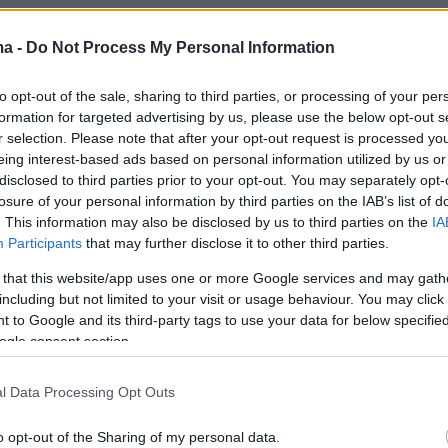
ma -
Do Not Process My Personal Information
 οποίος μόλις επέστρεψε από μια περιοδεία στ
to opt-out of the sale, sharing to third parties, or processing of your per
ή, ανέφερε ότι αναμένει πως ο αριθμός των
formation for targeted advertising by us, please use the below opt-out s
Έμπολα θα αυξηθεί με μεγάλη ταχύτητα μέσα
r selection. Please note that after your opt-out request is processed y
ς δύο εβδομάδες, καλώντας τις κυβερνήσεις 
eing interest-based ads based on personal information utilized by us or
disclosed to third parties prior to your opt-out. You may separately opt-
άμεσα για να αντιμετωπίσουν το πρόβλημα.
losure of your personal information by third parties on the IAB’s list of
. This information may also be disclosed by us to third parties on the
IA
Participants
that may further disclose it to other third parties.
 that this website/app uses one or more Google services and may gath
εν είναι να μάθουμε τι πρέπει να γίνει. Η
including but not limited to your visit or usage behaviour. You may click 
 to Google and its third-party tags to use your data for below specifi
αι να το κάνουμε αμέσως τώρα», είπε ο Φρίντ
ogle consent section.
ράφους.
l Data Processing Opt Outs
o opt-out of the Sharing of my personal data.