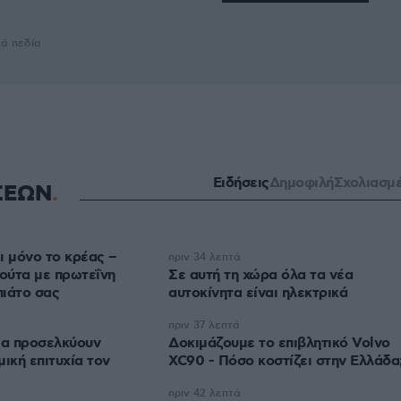
κά πεδία
Ειδήσεις
Δημοφιλή
Σχολιασμ
ΣΕΩΝ
ι μόνο το κρέας –
πριν 34 λεπτά
ούτα με πρωτεΐνη
Σε αυτή τη χώρα όλα τα νέα
πιάτο σας
αυτοκίνητα είναι ηλεκτρικά
πριν 37 λεπτά
ια προσελκύουν
Δοκιμάζουμε το επιβλητικό Volvo
ική επιτυχία τον
XC90 - Πόσο κοστίζει στην Ελλάδα
πριν 42 λεπτά