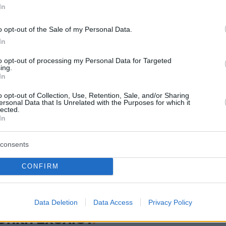
In
protothema.gr στο Google News
ο
και μάθετε πρώτοι όλες
o opt-out of the Sale of my Personal Data.
In
to opt-out of processing my Personal Data for Targeted
Ειδήσεις
ελευταίες
από την Ελλάδα και τον Κόσμο, τη στιγ
ing.
Protothema.gr
 στο
In
o opt-out of Collection, Use, Retention, Sale, and/or Sharing
Α
ersonal Data that Is Unrelated with the Purposes for which it
ΠΡΟΣΘΗΚΗ ΣΧΟΛΙΟΥ
(1)
lected.
In
 22:45
consents
ε ?? δεν το ηξερε ??
CONFIRM
Data Deletion
Data Access
Privacy Policy
ΘΗΚΗ ΣΧΟΛΙΟΥ