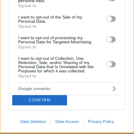
personal data.
grant or deny consent to Google and its third-party tags to
να παίξει στο WNBA
Opted In
use your data for below specified purposes in below Google
27
07.08.2026, 23:30
consent section.
I want to opt-out of the Sale of my
Personal Data.
Opted In
Άλλος για data center; Επενδύσεις
I want to opt-out of processing my
€50 δισ. την ερχόμενη δεκαετία
Personal Data for Targeted Advertising.
Opted In
327
07.08.2026, 20:16
I want to opt-out of Collection, Use,
Retention, Sale, and/or Sharing of my
Personal Data that Is Unrelated with the
Purposes for which it was collected.
Opted In
Νέες καταγγελίες στην Ελπίδα για τη
Google consents
Δημοκρατία: Γρατσία, Γαλανός,
Καρυστιανού και αυλικοί το
CONFIRM
μετέτρεψαν σε φοβικό αρχηγικό
κόμμα
102
07.08.2026, 19:33
Data Deletion
Data Access
Privacy Policy