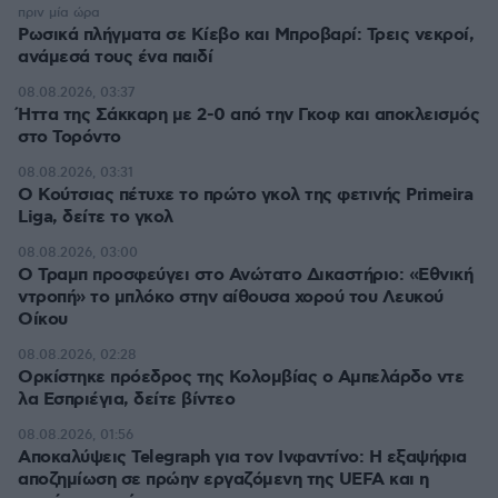
πριν μία ώρα
Ρωσικά πλήγματα σε Κίεβο και Μπροβαρί: Τρεις νεκροί,
ανάμεσά τους ένα παιδί
08.08.2026, 03:37
Ήττα της Σάκκαρη με 2-0 από την Γκοφ και αποκλεισμός
στο Τορόντο
08.08.2026, 03:31
Ο Κούτσιας πέτυχε το πρώτο γκολ της φετινής Primeira
Liga, δείτε το γκολ
08.08.2026, 03:00
Ο Τραμπ προσφεύγει στο Ανώτατο Δικαστήριο: «Εθνική
ντροπή» το μπλόκο στην αίθουσα χορού του Λευκού
Οίκου
08.08.2026, 02:28
Ορκίστηκε πρόεδρος της Κολομβίας ο Αμπελάρδο ντε
λα Εσπριέγια, δείτε βίντεο
08.08.2026, 01:56
Αποκαλύψεις Telegraph για τον Ινφαντίνο: Η εξαψήφια
αποζημίωση σε πρώην εργαζόμενη της UEFA και η