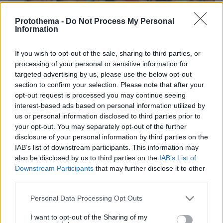
Protothema -
Do Not Process My Personal
Information
If you wish to opt-out of the sale, sharing to third parties, or
processing of your personal or sensitive information for
targeted advertising by us, please use the below opt-out
section to confirm your selection. Please note that after your
opt-out request is processed you may continue seeing
interest-based ads based on personal information utilized by
us or personal information disclosed to third parties prior to
your opt-out. You may separately opt-out of the further
07.08.2026, 15:59
disclosure of your personal information by third parties on the
Είδος υπό εξαφάνιση οι υπερπολύτεκνοι στην
IAB’s list of downstream participants. This information may
Ελλάδα που γερνάει: Τα... δύο ταψιά μεσημεριανό,
also be disclosed by us to third parties on the
IAB’s List of
τα επιδόματα, η καθημερινότητά τους
Downstream Participants
that may further disclose it to other
third parties.
Βάλθηκε να τρελάνει κόσμο ο Καντέρ:
Please note that this website/app uses one or more Google
Personal Data Processing Opt Outs
Ο Τούρκος πρώην σέντερ του NBA
services and may gather and store information including but
δηλώνει ότι πληροί τα κριτήρια...
not limited to your visit or usage behaviour. You may click to
I want to opt-out of the Sharing of my
συμπερίληψης και δηλώνει υποψήφιος