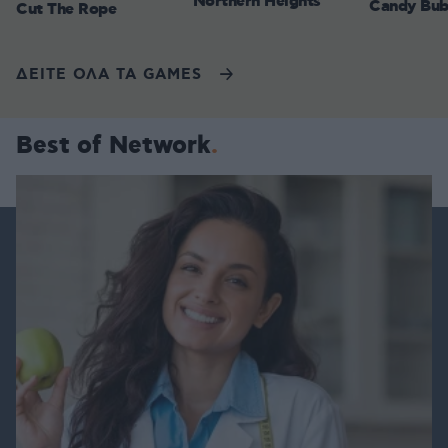
Northern Heights
Candy Bub
Cut The Rope
ΔΕΙΤΕ ΟΛΑ ΤΑ GAMES
Best of Network