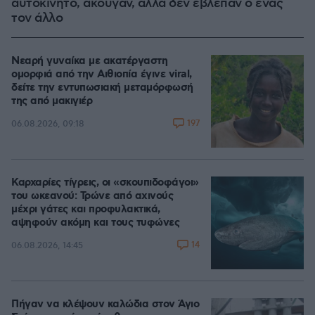
αυτοκίνητο, άκουγαν, αλλά δεν έβλεπαν ο ένας
τον άλλο
Νεαρή γυναίκα με ακατέργαστη
ομορφιά από την Αιθιοπία έγινε viral,
δείτε την εντυπωσιακή μεταμόρφωσή
της από μακιγιέρ
197
06.08.2026, 09:18
Καρχαρίες τίγρεις, οι «σκουπιδοφάγοι»
του ωκεανού: Τρώνε από αχινούς
μέχρι γάτες και προφυλακτικά,
αψηφούν ακόμη και τους τυφώνες
14
06.08.2026, 14:45
Πήγαν να κλέψουν καλώδια στον Άγιο