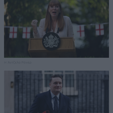
Η Άντζελα Ρέινερ