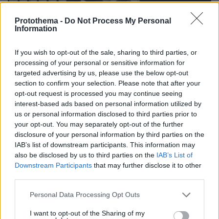
Protothema -
Do Not Process My Personal
Information
12.05.2026, 11:51
If you wish to opt-out of the sale, sharing to third parties, or
Στο χείλος του γκρεμού ο Στάρμερ: Παραιτήθηκε υπουργός
processing of your personal or sensitive information for
του, σχεδόν 80 βουλευτές των Εργατικών ζητούν την
targeted advertising by us, please use the below opt-out
αποχώρησή του
section to confirm your selection. Please note that after your
opt-out request is processed you may continue seeing
interest-based ads based on personal information utilized by
Thema Insights
us or personal information disclosed to third parties prior to
your opt-out. You may separately opt-out of the further
disclosure of your personal information by third parties on the
IAB’s list of downstream participants. This information may
also be disclosed by us to third parties on the
IAB’s List of
Downstream Participants
that may further disclose it to other
third parties.
Please note that this website/app uses one or more Google
Personal Data Processing Opt Outs
services and may gather and store information including but
not limited to your visit or usage behaviour. You may click to
I want to opt-out of the Sharing of my