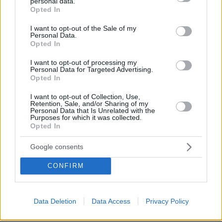
personal data.
grant or deny consent to Google and its third-party tags to
Opted In
use your data for below specified purposes in below Google
consent section.
I want to opt-out of the Sale of my
Personal Data.
Opted In
I want to opt-out of processing my
Personal Data for Targeted Advertising.
Opted In
I want to opt-out of Collection, Use,
Retention, Sale, and/or Sharing of my
Personal Data that Is Unrelated with the
30.07.2026, 09:33
Purposes for which it was collected.
Opted In
Το DEI College παρουσιάζει τη Sophia. Την πρώτη 24/7
βοηθό AI που αλλάζει τον τρόπο με τον οποίο μαθαίνουν οι
φοιτητές
Google consents
CONFIRM
03.08.2026, 10:56
Η Smart φοιτητική κατοικία στην καρδιά της Αθήνας
Data Deletion
Data Access
Privacy Policy
29.07.2026, 09:39
Διασκεδάζουμε υπεύθυνα, επιστρέφουμε με ασφάλεια