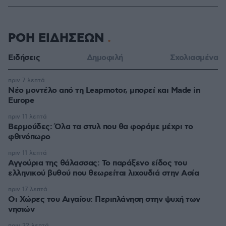
ΡΟΗ ΕΙΔΗΣΕΩΝ
Ειδήσεις
Δημοφιλή
Σχολιασμένα
πριν 7 λεπτά
Νέο μοντέλο από τη Leapmotor, μπορεί και Made in
Europe
πριν 11 λεπτά
Βερμούδες: Όλα τα στυλ που θα φοράμε μέχρι το
φθινόπωρο
πριν 11 λεπτά
Αγγούρια της θάλασσας: Το παράξενο είδος του
ελληνικού βυθού που θεωρείται λιχουδιά στην Ασία
πριν 17 λεπτά
Οι Xώρες του Αιγαίου: Περιπλάνηση στην ψυχή των
νησιών
πριν 22 λεπτά