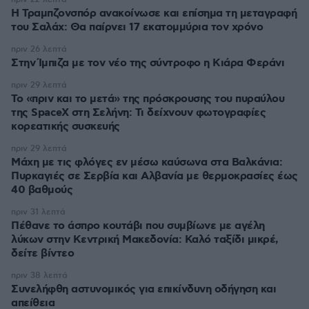
Η Τραμπζονσπόρ ανακοίνωσε και επίσημα τη μεταγραφή
του Σαλάχ: Θα παίρνει 17 εκατομμύρια τον χρόνο
πριν 26 λεπτά
Στην Ίμπιζα με τον νέο της σύντροφο η Κιάρα Φεράνι
πριν 29 λεπτά
Το «πριν και το μετά» της πρόσκρουσης του πυραύλου
της SpaceX στη Σελήνη: Τι δείχνουν φωτογραφίες
κορεατικής συσκευής
πριν 29 λεπτά
Μάχη με τις φλόγες εν μέσω καύσωνα στα Βαλκάνια:
Πυρκαγιές σε Σερβία και Αλβανία με θερμοκρασίες έως
40 βαθμούς
πριν 31 λεπτά
Πέθανε το άσπρο κουτάβι που συμβίωνε με αγέλη
λύκων στην Κεντρική Μακεδονία: Καλό ταξίδι μικρέ,
δείτε βίντεο
πριν 38 λεπτά
Συνελήφθη αστυνομικός για επικίνδυνη οδήγηση και
απείθεια