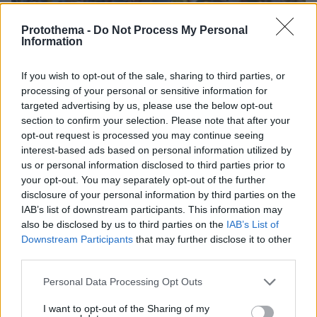
Protothema -
Do Not Process My Personal
Information
If you wish to opt-out of the sale, sharing to third parties, or
processing of your personal or sensitive information for
targeted advertising by us, please use the below opt-out
section to confirm your selection. Please note that after your
opt-out request is processed you may continue seeing
interest-based ads based on personal information utilized by
us or personal information disclosed to third parties prior to
10.08.2026, 11:37
your opt-out. You may separately opt-out of the further
Forbes: Οι καλύτεροι προορισμοί στον κόσμο για
disclosure of your personal information by third parties on the
να ζήσεις μετά την σύνταξη, ανάμεσά τους και
IAB’s list of downstream participants. This information may
τέσσερις πόλεις της Ελλάδας
also be disclosed by us to third parties on the
IAB’s List of
Downstream Participants
that may further disclose it to other
third parties.
Please note that this website/app uses one or more Google
Personal Data Processing Opt Outs
services and may gather and store information including but
not limited to your visit or usage behaviour. You may click to
I want to opt-out of the Sharing of my