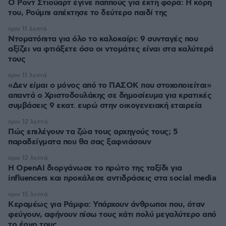
Ο Ροντ Στιούαρτ έγινε παππούς για έκτη φορά: Η κόρη
του, Ρούμπι απέκτησε το δεύτερο παιδί της
πριν 11 λεπτά
Ντοματόπιτα για όλο το καλοκαίρι: 9 συνταγές που
αξίζει να φτιάξετε όσο οι ντομάτες είναι στα καλύτερά
τους
πριν 11 λεπτά
«Δεν είμαι ο μόνος από το ΠΑΣΟΚ που στοχοποιείται»
απαντά ο Χριστοδουλάκης σε δημοσίευμα για κρατικές
συμβάσεις 9 εκατ. ευρώ στην οικογενειακή εταιρεία
πριν 12 λεπτά
Πώς επιλέγουν τα ζώα τους αρχηγούς τους; 5
παραδείγματα που θα σας ξαφνιάσουν
πριν 12 λεπτά
Η OpenAI διοργάνωσε το πρώτο της ταξίδι για
influencers και προκάλεσε αντιδράσεις στα social media
πριν 15 λεπτά
Κεραμέως για Ράμφο: Υπάρχουν άνθρωποι που, όταν
φεύγουν, αφήνουν πίσω τους κάτι πολύ μεγαλύτερο από
το έργο τους