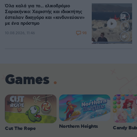
Όλα καλά για το... ελικοδρόμιο
Σαρακήνικο: Χειριστής και ιδιοκτήτης
έστειλαν δικηγόρο και «κινδυνεύουν»
με ένα πρόστιμο
98
10.08.2026, 11:46
Loaded
:
100.00%
Games
Northern Heights
Candy Bub
Cut The Rope