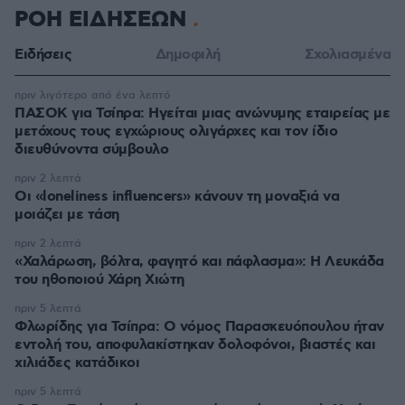
ΡΟΗ ΕΙΔΗΣΕΩΝ
Ειδήσεις
Δημοφιλή
Σχολιασμένα
πριν λιγότερο από ένα λεπτό
ΠΑΣΟΚ για Τσίπρα: Ηγείται μιας ανώνυμης εταιρείας με
μετόχους τους εγχώριους ολιγάρχες και τον ίδιο
διευθύνοντα σύμβουλο
πριν 2 λεπτά
Οι «loneliness influencers» κάνουν τη μοναξιά να
μοιάζει με τάση
πριν 2 λεπτά
«Χαλάρωση, βόλτα, φαγητό και πάφλασμα»: Η Λευκάδα
του ηθοποιού Χάρη Χιώτη
πριν 5 λεπτά
Φλωρίδης για Τσίπρα: Ο νόμος Παρασκευόπουλου ήταν
εντολή του, αποφυλακίστηκαν δολοφόνοι, βιαστές και
χιλιάδες κατάδικοι
πριν 5 λεπτά