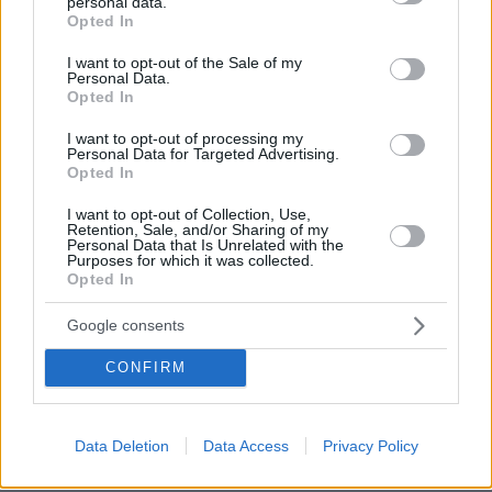
personal data.
grant or deny consent to Google and its third-party tags to
Opted In
use your data for below specified purposes in below Google
consent section.
I want to opt-out of the Sale of my
Personal Data.
Opted In
I want to opt-out of processing my
Personal Data for Targeted Advertising.
Opted In
I want to opt-out of Collection, Use,
Retention, Sale, and/or Sharing of my
Personal Data that Is Unrelated with the
Purposes for which it was collected.
Opted In
Google consents
CONFIRM
10.08.2026, 12:21
«Δεν ήταν κοντά στο παιδί και πριν έναν μήνα το
είχε αφήσει ξανά μόνο» ισχυρίζεται ο ιδιοκτήτης
Data Deletion
Data Access
Privacy Policy
του beach bar για τον πατέρα του 4χρονου στην
Πάρο