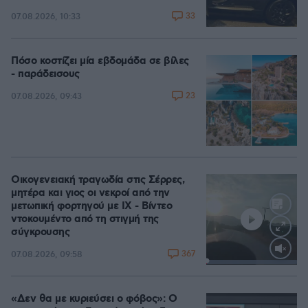
33
07.08.2026, 10:33
Πόσο κοστίζει μία εβδομάδα σε βίλες
- παράδεισους
23
07.08.2026, 09:43
Οικογενειακή τραγωδία στις Σέρρες,
μητέρα και γιος οι νεκροί από την
μετωπική φορτηγού με ΙΧ - Βίντεο
ντοκουμέντο από τη στιγμή της
σύγκρουσης
367
07.08.2026, 09:58
Loaded
:
100.00%
«Δεν θα με κυριεύσει ο φόβος»: Ο