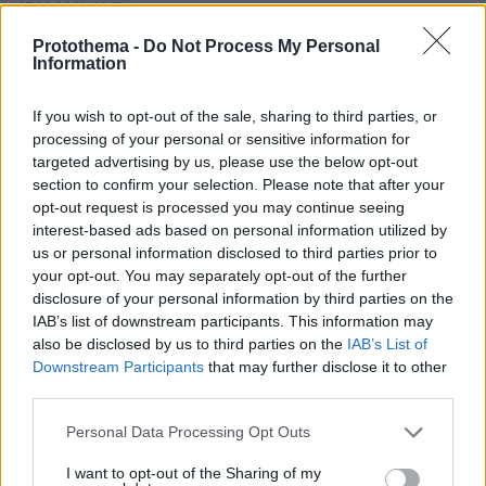
07.08.2026, 13:17
Ο οδηγός του φορτηγού περιγράφει πώς έγινε το
Protothema -
Do Not Process My Personal
τροχαίο με τους νεκρούς μάνα και γιο στις Σέρρες,
Information
η 43χρονη και ο 21χρονος πήγαιναν μαζί για
δουλειά
If you wish to opt-out of the sale, sharing to third parties, or
processing of your personal or sensitive information for
targeted advertising by us, please use the below opt-out
section to confirm your selection. Please note that after your
opt-out request is processed you may continue seeing
interest-based ads based on personal information utilized by
us or personal information disclosed to third parties prior to
your opt-out. You may separately opt-out of the further
disclosure of your personal information by third parties on the
IAB’s list of downstream participants. This information may
also be disclosed by us to third parties on the
IAB’s List of
Downstream Participants
that may further disclose it to other
third parties.
Please note that this website/app uses one or more Google
Personal Data Processing Opt Outs
services and may gather and store information including but
not limited to your visit or usage behaviour. You may click to
I want to opt-out of the Sharing of my