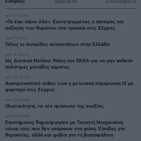
Ειδήσεις
Δημοφιλή
Σχολιασμένα
πριν 6 λεπτά
«Τα έχω χάσει όλα»: Συντετριμμένος ο πατέρας και
σύζυγος των θυμάτων στο τροχαίο στις Σέρρες
πριν 7 λεπτά
Τέλος οι πινακίδες αυτοκινήτων στην Ελλάδα
πριν 8 λεπτά
Ιός Δυτικού Νείλου: Μάχη του ΕΚΕΑ για να μην χαθούν
πολύτιμες μονάδες αίματος
πριν 10 λεπτά
Ανατριχιαστικό video: Live η μετωπική σύγκρουση ΙΧ με
φορτηγό στις Σέρρες
πριν 13 λεπτά
Ιδιωτικότητα, το νέο πρόσωπο της ευεξίας
πριν 17 λεπτά
Επιστήμονες δημιούργησαν με Τεχνητή Νοημοσύνη
νέους ιούς που δεν υπάρχουν στη φύση: Ελπίδες για
θεραπείες, αλλά και φόβοι για τη βιοασφάλεια