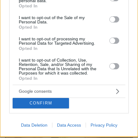
personal data.
grant or deny consent to Google and its third-party tags to
Opted In
use your data for below specified purposes in below Google
consent section.
I want to opt-out of the Sale of my
Personal Data.
Opted In
I want to opt-out of processing my
07.08.2026, 07:19
Personal Data for Targeted Advertising.
«Δεν το πιστεύουμε», λένε οι Αμερικανοί που
Opted In
υιοθέτησαν τον Αφγανό στη Λέσβο - Η αρχική
I want to opt-out of Collection, Use,
εκδοχή για το φονικό στην Κυψέλη και η σιωπή
Retention, Sale, and/or Sharing of my
στην απολογία
Personal Data that Is Unrelated with the
Purposes for which it was collected.
Opted In
Google consents
CONFIRM
Data Deletion
Data Access
Privacy Policy