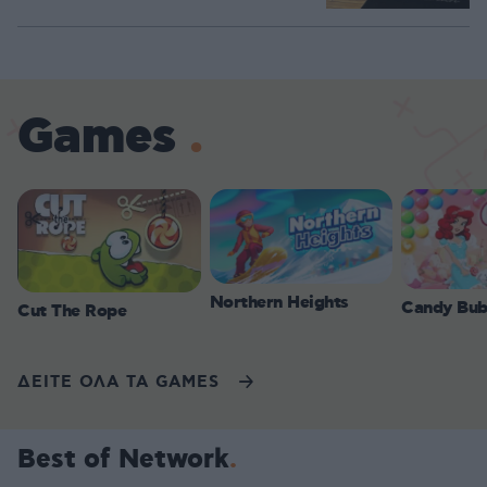
Games
Northern Heights
Candy Bub
Cut The Rope
ΔΕΙΤΕ ΟΛΑ ΤΑ GAMES
Best of Network