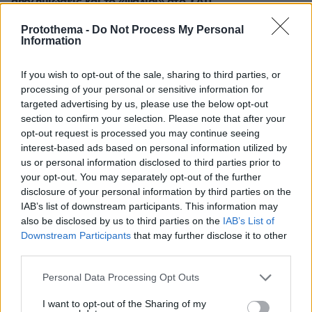
αποζημιώσεις και το «ψαλίδι» στο ΣΔΙΤ
πριν 6 λεπτά
Protothema -
Do Not Process My Personal
Με τον Εσε αναχώρησε η αποστολή η αποστολή του
Information
Ολυμπιακού για τη ρεβάνς με τη Ναϊμέγκεν
If you wish to opt-out of the sale, sharing to third parties, or
πριν 8 λεπτά
Συναγερμός της Τροχαίας για τους «ραλίστες» οδηγούς
processing of your personal or sensitive information for
των άδειων δρόμων
targeted advertising by us, please use the below opt-out
section to confirm your selection. Please note that after your
πριν 8 λεπτά
opt-out request is processed you may continue seeing
Μπαράζ ουκρανικών drones στη Ρωσία: 456
interest-based ads based on personal information utilized by
καταρρίψεις ανακοίνωσε η Μόσχα, νεκροί σε δύο
us or personal information disclosed to third parties prior to
περιφέρειες
your opt-out. You may separately opt-out of the further
πριν 10 λεπτά
disclosure of your personal information by third parties on the
Τα 3 σημεία που δεν αρέσει στους περισσότερους
IAB’s list of downstream participants. This information may
σκύλους να τους χαϊδεύουμε
also be disclosed by us to third parties on the
IAB’s List of
Downstream Participants
that may further disclose it to other
πριν 12 λεπτά
third parties.
Καλοκαιρινές εικόνες διασημοτήτων που μας εμπνέουν
έως σήμερα
Please note that this website/app uses one or more Google
Personal Data Processing Opt Outs
services and may gather and store information including but
not limited to your visit or usage behaviour. You may click to
I want to opt-out of the Sharing of my
ΔΕΙΤΕ ΟΛΕΣ ΤΙΣ ΕΙΔΗΣΕΙΣ