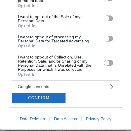
personal data.
grant or deny consent to Google and its third-party tags to
Opted In
use your data for below specified purposes in below Google
consent section.
I want to opt-out of the Sale of my
Personal Data.
ΤΑ ΠΙΟ ΔΗΜΟΦΙΛΗ
Opted In
I want to opt-out of processing my
Personal Data for Targeted Advertising.
Opted In
I want to opt-out of Collection, Use,
Retention, Sale, and/or Sharing of my
Personal Data that Is Unrelated with the
Purposes for which it was collected.
Opted In
Google consents
CONFIRM
Data Deletion
Data Access
Privacy Policy