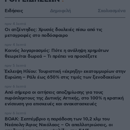
Ειδήσεις
Δημοφιλή
Σχολιασμένα
πριν 4 λεπτά
Οι ατζέντηδες: Χρυσές δουλειές πίσω από τις
μεταγραφές στο ποδόσφαιρο
πριν 4 λεπτά
Κοινός λογαριασμός: Πότε η ανάληψη χρημάτων
θεωρείται δωρεά – Τι πρέπει να προσέξετε
πριν 5 λεπτά
Έκλειψη Ηλίου: Τουριστική «έκρηξη» εκατομμυρίων στην
Ευρώπη – Ράλι έως 650% στις τιμές των ξενοδοχείων
πριν 6 λεπτά
Από σήμερα οι αιτήσεις αποζημίωσης για τους
πυρόπληκτους της Δυτικής Αττικής, στο 100% η κρατική
ενίσχυση για επισκευές και ανακατασκευές
πριν 6 λεπτά
ΒΟΑΚ: Σεπτέμβριο η παράδοση των 10,2 χλμ του
Νεάπολη-Άγιος Νικόλαος – Οι απαλλοτριώσεις, οι