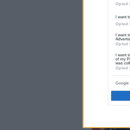
Opted 
I want t
Opted 
I want 
Advertis
Opted 
I want t
of my P
was col
Opted 
Google 