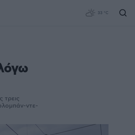
33
°C
 λόγω
ς τρεις
ολομπάν-ντε-