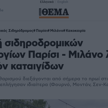
Ελληνικά
English
δα
ικός Σιδηρόδρομος
Παρίσι
Μιλάνο
Κακοκαιρία
ή σιδηροδρομικών
γίων Παρίσι - Μιλάνο
ν καταιγίδων
θαρισμού διεξάγονται από σήμερα το πρωί στι
 επλήγησαν ιδιαίτερα (Φουρνό, Μοντάν, Σεν-Κ