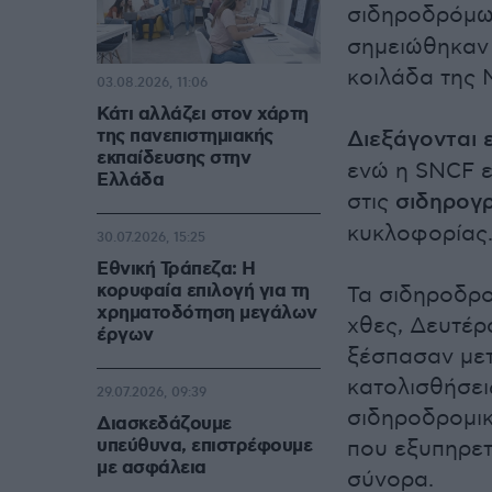
σιδηροδρόμ
σημειώθηκαν 
κοιλάδα της 
03.08.2026, 11:06
Κάτι αλλάζει στον χάρτη
της πανεπιστημιακής
Διεξάγονται 
εκπαίδευσης στην
ενώ η SNCF ε
Ελλάδα
στις
σιδηρογ
κυκλοφορίας
30.07.2026, 15:25
Εθνική Τράπεζα: Η
κορυφαία επιλογή για τη
Τα σιδηροδρο
χρηματοδότηση μεγάλων
χθες, Δευτέρ
έργων
ξέσπασαν μετ
κατολισθήσει
29.07.2026, 09:39
σιδηροδρομικ
Διασκεδάζουμε
υπεύθυνα, επιστρέφουμε
που εξυπηρετ
με ασφάλεια
σύνορα.