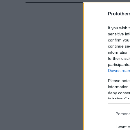
Protothe
If you wish 
sensitive in
confirm you
continue se
information 
further disc
participants
Downstream 
Please note
information 
deny consent
in below Go
Persona
I want t