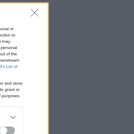
sonal or
ection to
ou may
 personal
out of the
 downstream
B’s List of
er and store
to grant or
ed purposes