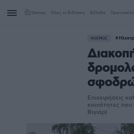
Games
Όλες οι Ειδήσεις
Ελλάδα
Πρωτοσέλι
Ηλεκτρ
ΚΟΣΜΟΣ
Διακοπ
δρομολο
σφοδρώ
Επιχειρήσεις κα
κοινότητες που
Βιγιάρ)