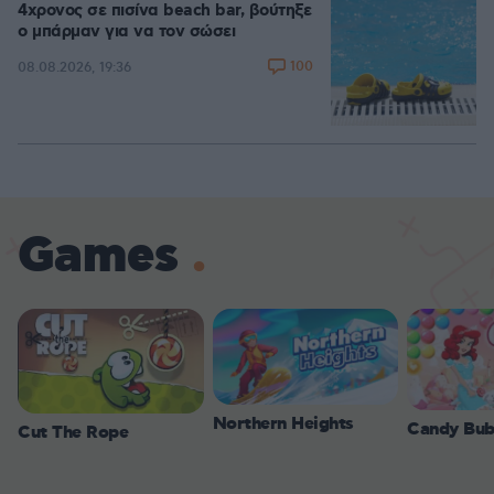
4χρονος σε πισίνα beach bar, βούτηξε
ο μπάρμαν για να τον σώσει
100
08.08.2026, 19:36
Games
Northern Heights
Candy Bub
Cut The Rope