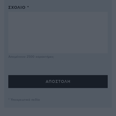
ΣΧΌΛΙΟ *
Απομένουν
2500
χαρακτήρες
* Υποχρεωτικά πεδία