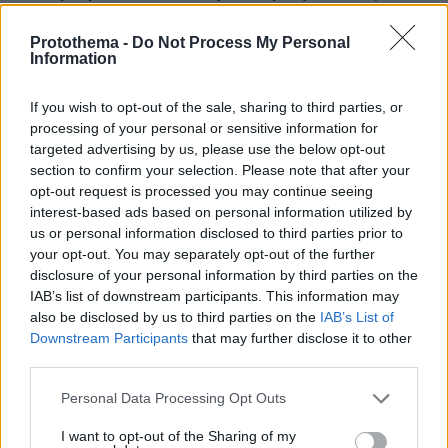
στον ύπνο της
Protothema -
Do Not Process My Personal
09.08.2026, 00:15
Information
Πολύτεκνες οικογένειες: Μόλις 23.097 στην Ελλάδα –
Πόσες έχουν πάνω από 6 παιδιά
If you wish to opt-out of the sale, sharing to third parties, or
09.08.2026, 00:14
processing of your personal or sensitive information for
Δύο θάνατοι λουομένων το Σάββατο σε Λέσβο και
targeted advertising by us, please use the below opt-out
Σιθωνία
section to confirm your selection. Please note that after your
09.08.2026, 00:00
opt-out request is processed you may continue seeing
Μαγειρεύουμε με αυγά: 7 συνταγές που …τα σπάνε
interest-based ads based on personal information utilized by
us or personal information disclosed to third parties prior to
08.08.2026, 23:56
your opt-out. You may separately opt-out of the further
Γερμανία: Μη επανδρωμένα αεροσκάφη εθεάθησαν
disclosure of your personal information by third parties on the
πάνω από στρατιωτική βάση
IAB’s list of downstream participants. This information may
08.08.2026, 23:53
also be disclosed by us to third parties on the
IAB’s List of
Θετικές οι συνομιλίες με το Ιράν για τα Στενά του
Downstream Participants
that may further disclose it to other
Ορμούζ, λέει το Ομάν
third parties.
Please note that this website/app uses one or more Google
Personal Data Processing Opt Outs
ΔΕΙΤΕ ΟΛΕΣ ΤΙΣ ΕΙΔΗΣΕΙΣ
services and may gather and store information including but
not limited to your visit or usage behaviour. You may click to
I want to opt-out of the Sharing of my