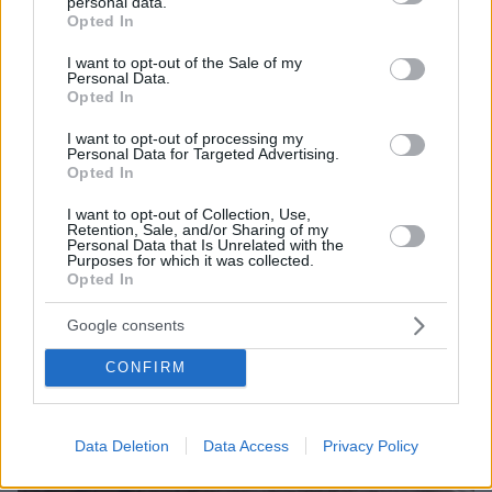
personal data.
grant or deny consent to Google and its third-party tags to
Opted In
use your data for below specified purposes in below Google
ΤΑ ΠΙΟ ΔΗΜΟΦΙΛΗ
consent section.
I want to opt-out of the Sale of my
Personal Data.
Opted In
I want to opt-out of processing my
Personal Data for Targeted Advertising.
Opted In
I want to opt-out of Collection, Use,
Retention, Sale, and/or Sharing of my
Personal Data that Is Unrelated with the
Purposes for which it was collected.
Opted In
Google consents
CONFIRM
Data Deletion
Data Access
Privacy Policy