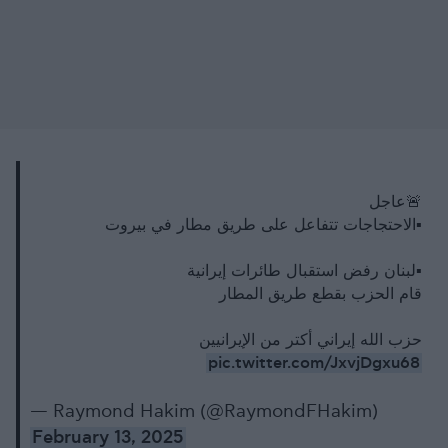
🚨عاجل
▪️الاحتجاجات تتفاعل على طريق مطار في بيروت
▪️لبنان رفض استقبال طائرات إيرانية
قام الحزب بقطع طريق المطار
حزب الله إيراني أكتر من الإيرانيين
pic.twitter.com/JxvjDgxu68
— Raymond Hakim (@RaymondFHakim)
February 13, 2025