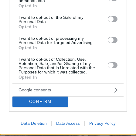
personal data.
ραντάρ της και τον Κωνσταντέλια»
grant or deny consent to Google and its third-party tags to
Opted In
use your data for below specified purposes in below Google
πριν 18 λεπτά
consent section.
Aνατολική Κρήτη: Παραλίες με φοίνικες και τοπία
I want to opt-out of the Sale of my
Personal Data.
γεμάτα ελαιόδεντρα
Opted In
πριν 18 λεπτά
I want to opt-out of processing my
ΔΕΗ: Νέα συμφωνία για απόκτηση έργων ΑΠΕ άνω των
Personal Data for Targeted Advertising.
2 GW σε Πολωνία και Ουγγαρία
Opted In
πριν 19 λεπτά
I want to opt-out of Collection, Use,
ΔΕΘ: «Ανέβηκε» ο διαγωνισμός των 165 εκατ. ευρώ για
Retention, Sale, and/or Sharing of my
τη μεγάλη ανάπλαση, δείτε φωτογραφίες
Personal Data that Is Unrelated with the
Purposes for which it was collected.
Opted In
ΔΕΙΤΕ ΟΛΕΣ ΤΙΣ ΕΙΔΗΣΕΙΣ
Google consents
CONFIRM
ΤΑ ΠΙΟ ΔΗΜΟΦΙΛΗ
Data Deletion
Data Access
Privacy Policy