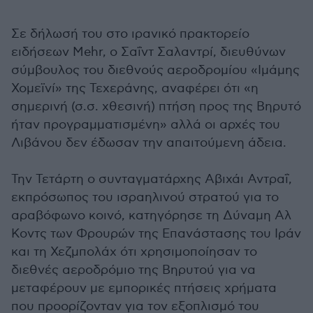
Σε δήλωσή του στο ιρανικό πρακτορείο
ειδήσεων Mehr, ο Σαΐντ Σαλαντρί, διευθύνων
σύμβουλος του διεθνούς αεροδρομίου «Ιμάμης
Χομεϊνί» της Τεχεράνης, αναφέρει ότι «η
σημερινή (σ.σ. χθεσινή) πτήση προς της Βηρυτό
ήταν προγραμματισμένη» αλλά οι αρχές του
Λιβάνου δεν έδωσαν την απαιτούμενη άδεια.
Την Τετάρτη ο συνταγματάρχης Αβιχάι Αντραΐ,
εκπρόσωπος του ισραηλινού στρατού για το
αραβόφωνο κοινό, κατηγόρησε τη Δύναμη Αλ
Κοντς των Φρουρών της Επανάστασης του Ιράν
και τη Χεζμπολάχ ότι χρησιμοποίησαν το
διεθνές αεροδρόμιο της Βηρυτού για να
μεταφέρουν με εμπορικές πτήσεις χρήματα
που προορίζονταν για τον εξοπλισμό του