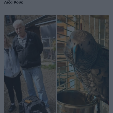
Λίζα Κουκ