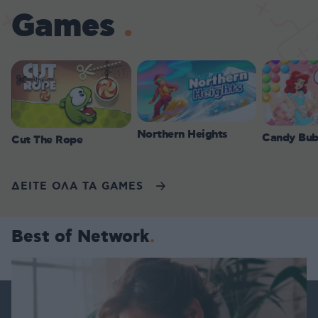
Games
Northern Heights
Candy Bub
Cut The Rope
ΔΕΙΤΕ ΟΛΑ ΤΑ GAMES
Best of Network