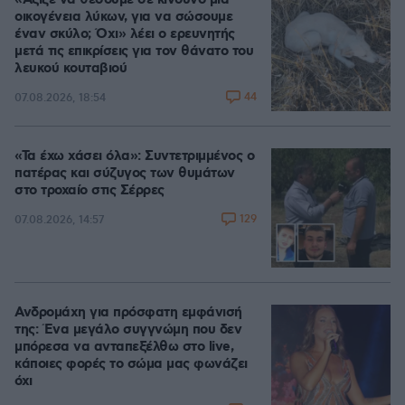
«Άξιζε να θέσουμε σε κίνδυνο μια
οικογένεια λύκων, για να σώσουμε
έναν σκύλο; Όχι» λέει ο ερευνητής
μετά τις επικρίσεις για τον θάνατο του
λευκού κουταβιού
44
07.08.2026, 18:54
«Τα έχω χάσει όλα»: Συντετριμμένος ο
πατέρας και σύζυγος των θυμάτων
στο τροχαίο στις Σέρρες
129
07.08.2026, 14:57
Ανδρομάχη για πρόσφατη εμφάνισή
της: Ένα μεγάλο συγγνώμη που δεν
μπόρεσα να ανταπεξέλθω στο live,
κάποιες φορές το σώμα μας φωνάζει
όχι