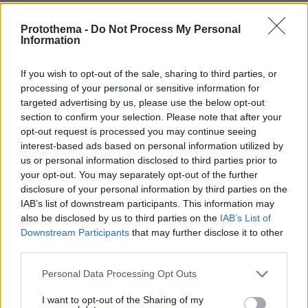
πριν 8 λεπτά
3 κοκτέιλ με μπίρα που θα θέλετε να φτιάχνετε ξανά και
Protothema -
Do Not Process My Personal
ξανά
Information
πριν 11 λεπτά
Φραντσέσκα Τόκα: Η Ιταλίδα «νύφη» της Eurovision
If you wish to opt-out of the sale, sharing to third parties, or
ποζάρει με μπικίνι και... ολόγυμνη στην μπανιέρα της,
processing of your personal or sensitive information for
δείτε φωτογραφίες
targeted advertising by us, please use the below opt-out
section to confirm your selection. Please note that after your
πριν 11 λεπτά
opt-out request is processed you may continue seeing
Παρά το «μπλόκο» του Ανωτάτου Δικαστηρίου, ο Τραμπ
interest-based ads based on personal information utilized by
επιχειρεί ξανά να απολύσει την κυβερνήτρια της Fed
us or personal information disclosed to third parties prior to
Λίζα Κουκ
your opt-out. You may separately opt-out of the further
πριν 15 λεπτά
disclosure of your personal information by third parties on the
Είμαστε πιο ευτυχισμένοι όταν κάνουμε περισσότερο
IAB’s list of downstream participants. This information may
σεξ; Ένας ειδικός εξηγεί αυτή την αμφίδρομη σχέση
also be disclosed by us to third parties on the
IAB’s List of
Downstream Participants
that may further disclose it to other
πριν 16 λεπτά
third parties.
Σε δημοπρασία η μπάλα από το «χέρι του Θεού», το
περίφημο γκολ του Μαραντόνα
Please note that this website/app uses one or more Google
Personal Data Processing Opt Outs
πριν 17 λεπτά
services and may gather and store information including but
Kicker: «Μετά τον Καρέτσα η Ντόρτμουντ έχει στα
not limited to your visit or usage behaviour. You may click to
I want to opt-out of the Sharing of my