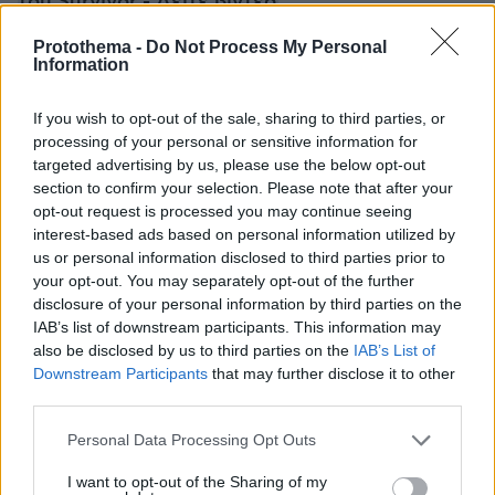
του Survivor - Δείτε βίντεο
Protothema -
Do Not Process My Personal
Information
protothema.gr στο Google News
Ακολουθήστε το
και μάθετε πρώτοι όλες τις ειδήσεις
If you wish to opt-out of the sale, sharing to third parties, or
processing of your personal or sensitive information for
Ειδήσεις
Δείτε όλες τις τελευταίες
από την Ελλάδα
targeted advertising by us, please use the below opt-out
και τον Κόσμο, τη στιγμή που συμβαίνουν, στο
section to confirm your selection. Please note that after your
Protothema.gr
opt-out request is processed you may continue seeing
interest-based ads based on personal information utilized by
us or personal information disclosed to third parties prior to
Σχετικά Άρθρα
your opt-out. You may separately opt-out of the further
disclosure of your personal information by third parties on the
IAB’s list of downstream participants. This information may
also be disclosed by us to third parties on the
IAB’s List of
Downstream Participants
that may further disclose it to other
third parties.
Please note that this website/app uses one or more Google
Personal Data Processing Opt Outs
services and may gather and store information including but
not limited to your visit or usage behaviour. You may click to
I want to opt-out of the Sharing of my