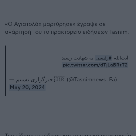
«Ο Αγιατολάχ μαρτύρησε» έγραψε σε
ανάρτησή του το πρακτορείο ειδήσεων Tasnim.
#رئیسی
آیت‌الله
به شهادت رسید
pic.twitter.com/dTjLaBRtT2
— خبرگزاری تسنیم 🇮🇷 (@Tasnimnews_Fa)
May 20, 2024
Την είδηση μετέδωσε και τo ιρανικό πρακτορείο