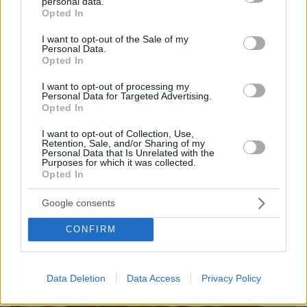
personal data.
grant or deny consent to Google and its third-party tags to
Opted In
use your data for below specified purposes in below Google
consent section.
I want to opt-out of the Sale of my
Personal Data.
Opted In
I want to opt-out of processing my
Personal Data for Targeted Advertising.
Opted In
I want to opt-out of Collection, Use,
Retention, Sale, and/or Sharing of my
Personal Data that Is Unrelated with the
Purposes for which it was collected.
20.05.2024, 11:00
Opted In
Πώς αντέδρασε η διεθνής κοινότητα στον θάνατο του Ραϊσί
- Συλλυπητήρια από ηγέτες, πένθος για Χαμάς και Λίβανο
Google consents
CONFIRM
Data Deletion
Data Access
Privacy Policy