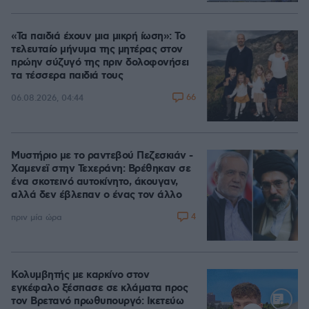
Loaded
:
70.35%
«Τα παιδιά έχουν μια μικρή ίωση»: Το
τελευταίο μήνυμα της μητέρας στον
πρώην σύζυγό της πριν δολοφονήσει
τα τέσσερα παιδιά τους
66
06.08.2026, 04:44
Μυστήριο με το ραντεβού Πεζεσκιάν -
Χαμενεϊ στην Τεχεράνη: Βρέθηκαν σε
ένα σκοτεινό αυτοκίνητο, άκουγαν,
αλλά δεν έβλεπαν ο ένας τον άλλο
4
πριν μία ώρα
Κολυμβητής με καρκίνο στον
εγκέφαλο ξέσπασε σε κλάματα προς
τον Βρετανό πρωθυπουργό: Ικετεύω