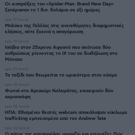
Οι εισπράξεις του «Spider-Man: Brand New Day»
ξεπέρασαν το 1 δισ. δολάρια σε έξι ημέρες
πριν 17 λεπτά
Μπλόκο της Γαλλίας στις ανεπιθύμητες διαφημιστικές
κλήσεις, πότε ξεκινά η απαγόρευση
πριν 19 λεπτά
Ισόβια στον 25χρονο Αφγανό που σκότωσε δύο
ανθρώπους ρίχνοντας το ΙΧ του σε διαδήλωση στο
Μόναχο
πριν 21 λεπτά
Το ταξίδι που θεωρείται το ωραιότερο στον κόσμο
πριν 30 λεπτά
Φωτιά στο Αριοχώρι Καλαμάτας, επιχειρούν δύο
αεροσκάφη
πριν 32 λεπτά
ΗΠΑ: Εθισμένοι θεατές webcam αποκάλυψαν κύκλωμα
trafficking εμπνευσμένο από τον Andrew Tate
πριν 32 λεπτά
Ο πάτος της κατσαρόλας μαυρίζει και κιτρινίζει; Πώς