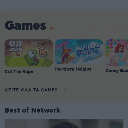
Games
Northern Heights
Candy Bub
Cut The Rope
ΔΕΙΤΕ ΟΛΑ ΤΑ GAMES
Best of Network