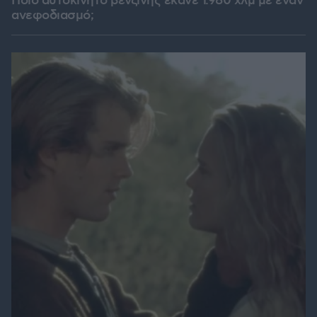
Ποιο αυτοκίνητο βενζίνης έκανε 1.980 χλμ με έναν
ανεφοδιασμό;