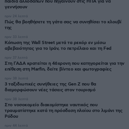
παιδιά αλλοδαπών που πηγαίνουν στις ΗΠΑ για να
γεννήσουν
πριν 24 λεπτά
Πώς θα βοηθήσετε τη γάτα σας να συνηθίσει το κλουβί
της
πριν 33 λεπτά
Κόπωση της Wall Street μετά τα ρεκόρ εν μέσω
αβεβαιότητας για το Ιράν, το πετρέλαιο και τη Fed
πριν 37 λεπτά
Στη ΓΑΔΑ κρατείται η 46χρονη που κατηγορείται για την
επίθεση στη Marfin, δείτε βίντεο και φωτογραφίες
πριν 38 λεπτά
3 ταξιδιωτικές συνήθειες της Gen Z που θα
διαμορφώσουν νέες τάσεις στον τουρισμό
πριν 38 λεπτά
Στο νοσοκομείο διακομίστηκε ναυτικός που
τραυματίστηκε κατά τη πρόσδεση πλοίου στο λιμάνι της
Ρόδου
πριν 44 λεπτά