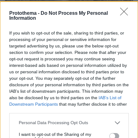
Protothema -
Do Not Process My Personal
Information
06.08.2026, 19:34
If you wish to opt-out of the sale, sharing to third parties, or
Γιατί δεν έσωσα το κουτάβι: Ο ερευνητής που
processing of your personal or sensitive information for
κατέγραφε τη συμβίωση του μικρού σκυλιού με
targeted advertising by us, please use the below opt-out
αγέλη λύκων εξηγεί γιατί δεν επενέβη, όταν το
section to confirm your selection. Please note that after your
είδε άρρωστο
opt-out request is processed you may continue seeing
interest-based ads based on personal information utilized by
us or personal information disclosed to third parties prior to
Γιώργος Παράσχος: Χαμογελαστός,
your opt-out. You may separately opt-out of the further
δίνει τη μάχη του με τον καρκίνο,
disclosure of your personal information by third parties on the
μπήκε στο νοσοκομείο για νέα
IAB’s list of downstream participants. This information may
θεραπεία
also be disclosed by us to third parties on the
IAB’s List of
40
06.08.2026, 18:00
Downstream Participants
that may further disclose it to other
third parties.
Please note that this website/app uses one or more Google
Personal Data Processing Opt Outs
services and may gather and store information including but
Αριστοτέλης Δαμίγος: Σε κλίμα
not limited to your visit or usage behaviour. You may click to
I want to opt-out of the Sharing of my
οδύνης έγινε η αποτέφρωση του