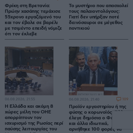
Φρίκη στη Βρετανία:
Το μυστήριο που απασχολεί
Πρώην χασάπης τεμάχισε
τους παλαιοντολόγους:
55χρονο εργαζόμενό του
Γιατί δεν υπήρξαν ποτέ
και τον έβαλε σε βαρέλι
δεινόσαυροι σε μέγεθος
με τσιμέντο επειδή νόμιζε
ποντικιού
ότι τον έκλεβε
06.08.2026, 21:55
109
06.08.2026, 21:40
Η Ελλάδα και ακόμη 8
Προϊόν εργαστηρίου ή της
χώρες μέλη του ΟΗΕ
φύσης ο κορωνοϊός; Άλλα
απορρίπτουν τον
έλεγε δημόσια ο Φάουτσι
ισχυρισμό της Ρωσίας περί
και άλλα ιδιωτικά,
παύσης λειτουργίας του
αρνήθηκε 100 φορές να