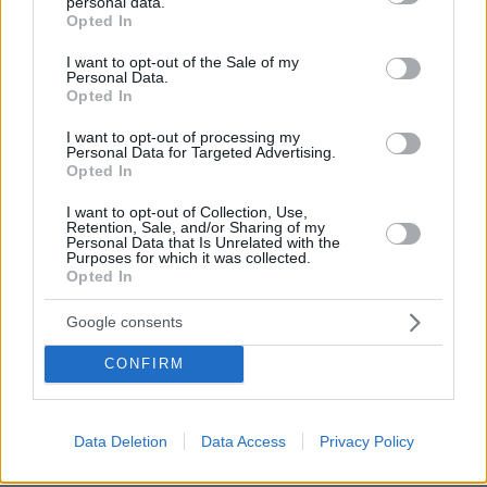
personal data.
συντονιστή που σκοτώθηκε μετά τη
grant or deny consent to Google and its third-party tags to
Opted In
σύγκρουση ελικοπτέρων στην Ψάθα,
use your data for below specified purposes in below Google
φωτογραφίες
consent section.
I want to opt-out of the Sale of my
Personal Data.
100
06.08.2026, 20:03
Opted In
I want to opt-out of processing my
Personal Data for Targeted Advertising.
Προϊόν εργαστηρίου ή της φύσης ο
Opted In
κορωνοϊός; Άλλα έλεγε δημόσια ο
Φάουτσι και άλλα ιδιωτικά, αρνήθηκε
I want to opt-out of Collection, Use,
100 φορές να απαντήσει στο
Retention, Sale, and/or Sharing of my
Κογκρέσο
Personal Data that Is Unrelated with the
Purposes for which it was collected.
109
06.08.2026, 21:40
Opted In
Google consents
ΠΑΟΚ - Άντερλεχτ 0-1: Αιφνιδιασμός,
ήττα και τώρα «τελικός» πρόκρισης
CONFIRM
στις Βρυξέλλες, δείτε το γκολ
67
06.08.2026, 22:44
Data Deletion
Data Access
Privacy Policy