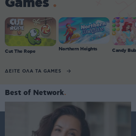
Games
Northern Heights
Candy Bub
Cut The Rope
ΔΕΙΤΕ ΟΛΑ ΤΑ GAMES
Best of Network