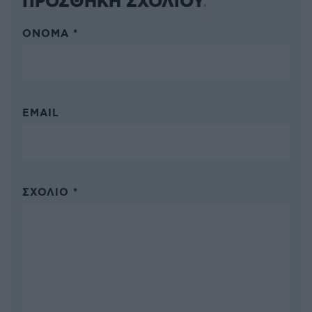
ΠΡΟΣΘΗΚΗ ΣΧΟΛΙΟΥ
ΌΝΟΜΑ *
EMAIL
ΣΧΌΛΙΟ *