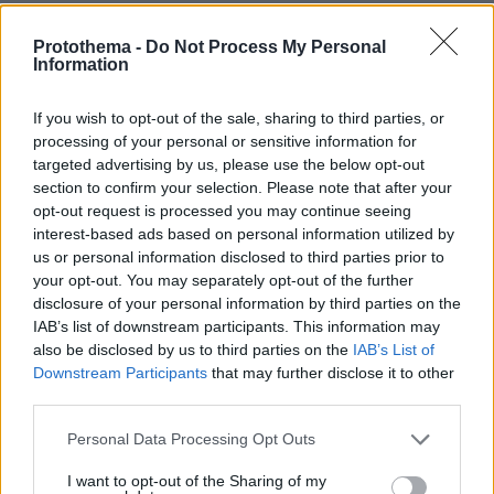
Συνέντευξη ποταμός του Χάντερ
Μπάιντεν: Ο πατέρας μου έχει
Protothema -
Do Not Process My Personal
Information
μεταστάσεις στα οστά - Έπινα 4 λίτρα
βότκα τη μέρα, κάπνιζα κρακ κάθε 15
λεπτά
If you wish to opt-out of the sale, sharing to third parties, or
processing of your personal or sensitive information for
32
08.08.2026, 14:25
targeted advertising by us, please use the below opt-out
section to confirm your selection. Please note that after your
opt-out request is processed you may continue seeing
Τι έγραφαν οι ξένοι ανταποκριτές σε
interest-based ads based on personal information utilized by
τηλεγραφήματά τους από τη Μικρά
us or personal information disclosed to third parties prior to
Ασία το 1921
your opt-out. You may separately opt-out of the further
92
08.08.2026, 10:26
disclosure of your personal information by third parties on the
IAB’s list of downstream participants. This information may
also be disclosed by us to third parties on the
IAB’s List of
Downstream Participants
that may further disclose it to other
third parties.
Ανάλυση: Γιατί ο αρχηγός των
αμερικανικών Ενόπλων Δυνάμεων
Please note that this website/app uses one or more Google
Personal Data Processing Opt Outs
ψάχνει απεμπλοκή από το Ιράν - Οι
services and may gather and store information including but
φόβοι για μια νέα κλιμάκωση και οι
not limited to your visit or usage behaviour. You may click to
I want to opt-out of the Sharing of my
ελλείψεις σε πυρομαχικά