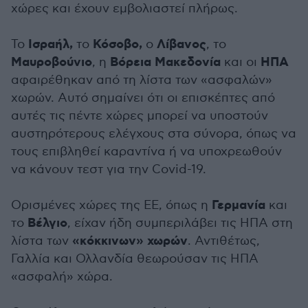
χώρες και έχουν εμβολιαστεί πλήρως.
Ισραήλ,
Κόσοβο,
Λίβανος
Το
το
ο
, το
Μαυροβούνιο
Βόρεια Μακεδονία
ΗΠΑ
, η
και οι
αφαιρέθηκαν από τη λίστα των «ασφαλών»
χωρών. Αυτό σημαίνει ότι οι επισκέπτες από
αυτές τις πέντε χώρες μπορεί να υποστούν
αυστηρότερους ελέγχους στα σύνορα, όπως να
τους επιβληθεί καραντίνα ή να υποχρεωθούν
να κάνουν τεστ για την Covid-19.
Γερμανία
Ορισμένες χώρες της ΕΕ, όπως η
και
Βέλγιο
το
, είχαν ήδη συμπεριλάβει τις ΗΠΑ στη
«κόκκινων» χωρών
λίστα των
. Αντιθέτως,
Γαλλία και Ολλανδία θεωρούσαν τις ΗΠΑ
«ασφαλή» χώρα.