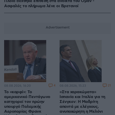
Πλοίο δέχθηκε επίθεση στα ανοικτά του Ομάν -
Ασφαλές το πλήρωμα λένε οι Βρετανοί
4
21
08.08.2026, 16:20
08.08.2026, 15:23
Το «καρφί»: Το
«Στα χαρακώματα»
αμερικανικό Πεντάγωνο
Ισπανία και Ιταλία για τη
κατηγορεί τον πρώην
Σένγκεν: Η Μαδρίτη
υπουργό Πολεμικής
απαντά με ελέγχους,
Αεροπορίας Φρανκ
ανυποχώρητη η Μελόνι