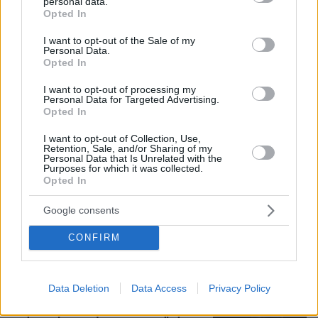
personal data.
grant or deny consent to Google and its third-party tags to
Opted In
use your data for below specified purposes in below Google
8
08.08.2026, 17:57
consent section.
I want to opt-out of the Sale of my
Personal Data.
Opted In
Για αμύθητο συμβόλαιο του Σαλάχ
γράφουν στην Τουρκία: Θα παίρνει 30
I want to opt-out of processing my
εκατομμύρια τον χρόνο, προβλέπονται
Personal Data for Targeted Advertising.
έξοδα για κομμωτήρια και... χαρτί
Opted In
υγείας
I want to opt-out of Collection, Use,
9
08.08.2026, 17:38
Retention, Sale, and/or Sharing of my
Personal Data that Is Unrelated with the
Purposes for which it was collected.
Opted In
Συνετρίβη πυροσβεστικό ελικόπτερο
ενώ επιχειρούσε σε μεγάλη δασική
Google consents
πυρκαγιά στη Γιούτα
CONFIRM
1
08.08.2026, 09:34
Data Deletion
Data Access
Privacy Policy
Μαρία Εκμεκτσίογλου: Ζω καθημερινά