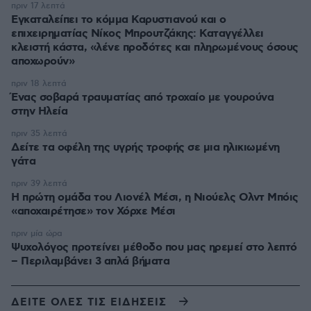
πριν 17 λεπτά
Εγκαταλείπει το κόμμα Καρυστιανού και ο
επιχειρηματίας Νίκος Μπρουτζάκης: Καταγγέλλει
κλειστή κάστα, «λένε προδότες και πληρωμένους όσους
αποχωρούν»
πριν 18 λεπτά
Ένας σοβαρά τραυματίας από τροχαίο με γουρούνα
στην Ηλεία
πριν 35 λεπτά
Δείτε τα οφέλη της υγρής τροφής σε μια ηλικιωμένη
γάτα
πριν 39 λεπτά
Η πρώτη ομάδα του Λιονέλ Μέσι, η Νιούελς Ολντ Μπόις
«αποχαιρέτησε» τον Χόρχε Μέσι
πριν μία ώρα
Ψυχολόγος προτείνει μέθοδο που μας ηρεμεί στο λεπτό
– Περιλαμβάνει 3 απλά βήματα
ΔΕΙΤΕ ΟΛΕΣ ΤΙΣ ΕΙΔΗΣΕΙΣ