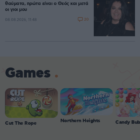
θαύματα, πρώτα είναι ο Θεός και μετά
οι γιοι μου
20
08.08.2026, 11:48
Games
Northern Heights
Candy Bub
Cut The Rope