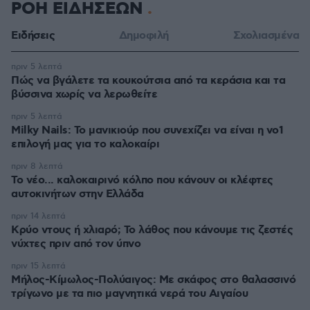
ΡΟΗ ΕΙΔΗΣΕΩΝ
Ειδήσεις
Δημοφιλή
Σχολιασμένα
πριν 5 λεπτά
Πώς να βγάλετε τα κουκούτσια από τα κεράσια και τα
βύσσινα χωρίς να λερωθείτε
πριν 5 λεπτά
Milky Nails: Το μανικιούρ που συνεχίζει να είναι η νο1
επιλογή μας για το καλοκαίρι
πριν 8 λεπτά
Το νέο... καλοκαιρινό κόλπο που κάνουν οι κλέφτες
αυτοκινήτων στην Ελλάδα
πριν 14 λεπτά
Κρύο ντους ή χλιαρό; Το λάθος που κάνουμε τις ζεστές
νύχτες πριν από τον ύπνο
πριν 15 λεπτά
Μήλος-Κίμωλος-Πολύαιγος: Με σκάφος στο θαλασσινό
τρίγωνο με τα πιο μαγνητικά νερά του Αιγαίου