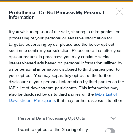
συνήθως ηπιότερες, με θνητότητα μικρότερη
του 1%. Η πλήρης ανάρρωση μπορεί να
Protothema -
Do Not Process My Personal
Information
απαιτήσει από αρκετές εβδομάδες έως και
μήνες.
If you wish to opt-out of the sale, sharing to third parties, or
processing of your personal or sensitive information for
Θεραπεία
targeted advertising by us, please use the below opt-out
section to confirm your selection. Please note that after your
opt-out request is processed you may continue seeing
Δεν υφίσταται ειδική αιτιολογική θεραπεία για
interest-based ads based on personal information utilized by
τη λοίμωξη από hantavirus. Η αντιμετώπιση
us or personal information disclosed to third parties prior to
βασίζεται κυρίως σε υποστηρικτική αγωγή,
your opt-out. You may separately opt-out of the further
όπως επαρκής ανάπαυση, σωστή ενυδάτωση
disclosure of your personal information by third parties on the
IAB’s list of downstream participants. This information may
και συμπτωματική θεραπεία. Το Πνευμονικό
also be disclosed by us to third parties on the
IAB’s List of
Σύνδρομο από Hantavirus (HPS) μπορεί να
Downstream Participants
that may further disclose it to other
οδηγήσει σε σοβαρή αναπνευστική
third parties.
ανεπάρκεια, γι’ αυτό ορισμένοι ασθενείς
Please note that this website/app uses one or more Google
Personal Data Processing Opt Outs
χρειάζονται μηχανική υποστήριξη της
services and may gather and store information including but
αναπνοής, όπως ενδοτραχειακή διασωλήνωση.
not limited to your visit or usage behaviour. You may click to
I want to opt-out of the Sharing of my