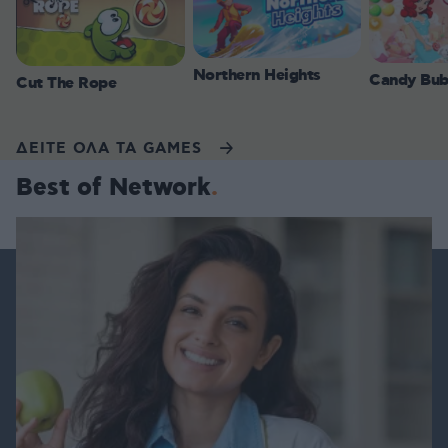
Northern Heights
Candy Bub
Cut The Rope
ΔΕΙΤΕ ΟΛΑ ΤΑ GAMES
Best of Network