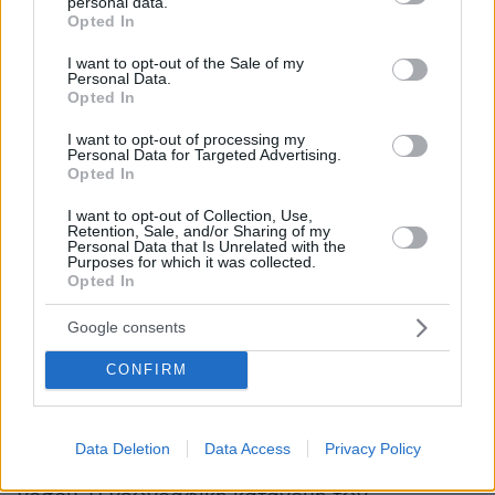
personal data.
Η διαδικασία αυτή περιλαμβάνει την
grant or deny consent to Google and its third-party tags to
Opted In
use your data for below specified purposes in below Google
τοποθέτηση σωλήνα στην τραχεία μέσω του
consent section.
I want to opt-out of the Sale of my
στόματος, ώστε να διασφαλίζεται η επαρκής
Personal Data.
παροχή οξυγόνου.
Opted In
I want to opt-out of processing my
Ο αιμορραγικός πυρετός με νεφρικό σύνδρομο
Personal Data for Targeted Advertising.
Opted In
(HFRS) μπορεί να επηρεάσει σημαντικά τη
νεφρική λειτουργία. Σε σοβαρές περιπτώσεις,
I want to opt-out of Collection, Use,
Retention, Sale, and/or Sharing of my
ενδέχεται να απαιτηθεί αιμοκάθαρση για την
Personal Data that Is Unrelated with the
Purposes for which it was collected.
απομάκρυνση άχρηστων και τοξικών προϊόντων
Opted In
από την κυκλοφορία του αίματος, καθώς και
για τη ρύθμιση της ισορροπίας υγρών και
Google consents
ηλεκτρολυτών του οργανισμού.
CONFIRM
«Ο χανταϊός εξακολουθεί να αποτελεί
σημαντική απειλή για τη δημόσια υγεία σε
παγκόσμιο επίπεδο, παρά τη σχετικά χαμηλή
Data Deletion
Data Access
Privacy Policy
συχνότητα εμφάνισης ορισμένων μορφών της