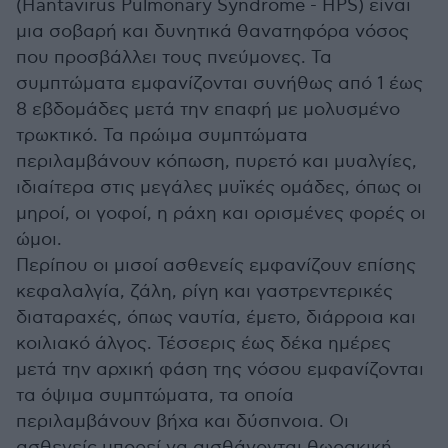
(Hantavirus Pulmonary Syndrome - HPS) είναι
μια σοβαρή και δυνητικά θανατηφόρα νόσος
που προσβάλλει τους πνεύμονες. Τα
συμπτώματα εμφανίζονται συνήθως από 1 έως
8 εβδομάδες μετά την επαφή με μολυσμένο
τρωκτικό. Τα πρώιμα συμπτώματα
περιλαμβάνουν κόπωση, πυρετό και μυαλγίες,
ιδιαίτερα στις μεγάλες μυϊκές ομάδες, όπως οι
μηροί, οι γοφοί, η ράχη και ορισμένες φορές οι
ώμοι.
Περίπου οι μισοί ασθενείς εμφανίζουν επίσης
κεφαλαλγία, ζάλη, ρίγη και γαστρεντερικές
διαταραχές, όπως ναυτία, έμετο, διάρροια και
κοιλιακό άλγος. Τέσσερις έως δέκα ημέρες
μετά την αρχική φάση της νόσου εμφανίζονται
τα όψιμα συμπτώματα, τα οποία
περιλαμβάνουν βήχα και δύσπνοια. Οι
ασθενείς μπορεί να αισθάνονται θωρακική