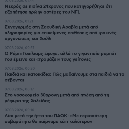
07.08.2026, 01:44
Νεκρός σε πισίνα 24χρονος που κατηγορήθηκε ότι
εξαπάτησε πρώην αστέρες του NFL
07.08.2026, 01:21
Συναγερμός στη Σαουδική Αραβία μετά από
πληροφορίες για επικείμενες επιθέσεις από ιρακινές
οργανώσεις και Χούθι
07.08.2026, 00:57
Ο Ρόμπι Γουίλιαμς έφυγε, αλλά το γιγαντιαίο ρομπότ
του έμεινε και «τρομάζει» τους γείτονες
07.08.2026, 00:30
Παιδιά και κατοικίδια: Πώς μαθαίνουμε στα παιδιά να τα
σέβονται
07.08.2026, 00:17
Στο νοσοκομείο 30χρονη μετά από πτώση από τη
γέφυρα της Χαλκίδας
07.08.2026, 00:10
Λίσι μετά την ήττα του ΠΑΟΚ: «Με περισσότερη
σοβαρότητα θα παίρναμε κάτι καλύτερο»