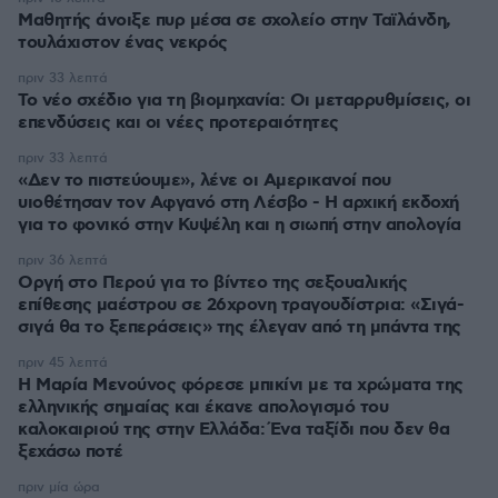
Μαθητής άνοιξε πυρ μέσα σε σχολείο στην Ταϊλάνδη,
τουλάχιστον ένας νεκρός
πριν 33 λεπτά
Το νέο σχέδιο για τη βιομηχανία: Οι μεταρρυθμίσεις, οι
επενδύσεις και οι νέες προτεραιότητες
πριν 33 λεπτά
«Δεν το πιστεύουμε», λένε οι Αμερικανοί που
υιοθέτησαν τον Αφγανό στη Λέσβο - Η αρχική εκδοχή
για το φονικό στην Κυψέλη και η σιωπή στην απολογία
πριν 36 λεπτά
Οργή στο Περού για το βίντεο της σεξουαλικής
επίθεσης μαέστρου σε 26χρονη τραγουδίστρια: «Σιγά-
σιγά θα το ξεπεράσεις» της έλεγαν από τη μπάντα της
πριν 45 λεπτά
Η Μαρία Μενούνος φόρεσε μπικίνι με τα χρώματα της
ελληνικής σημαίας και έκανε απολογισμό του
καλοκαιριού της στην Ελλάδα: Ένα ταξίδι που δεν θα
ξεχάσω ποτέ
πριν μία ώρα