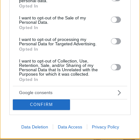
personal data.
grant or deny consent to Google and its third-party tags to
Opted In
06.08.2026, 21:23
use your data for below specified purposes in below Google
Πώς έγινε η τραγωδία με την νεκρή μητέρα στα
consent section.
I want to opt-out of the Sale of my
Personal Data.
Μάλια: Βούτηξε για να βοηθήσει τη φίλη της και
Opted In
πνίγηκε, τα παιδιά φώναζαν για βοήθεια
I want to opt-out of processing my
Personal Data for Targeted Advertising.
Γιατί δεν έσωσα το κουτάβι: Ο
Opted In
ερευνητής που κατέγραφε τη
συμβίωση του μικρού σκυλιού με
I want to opt-out of Collection, Use,
Retention, Sale, and/or Sharing of my
αγέλη λύκων εξηγεί γιατί δεν
Personal Data that Is Unrelated with the
επενέβη, όταν το είδε άρρωστο
Purposes for which it was collected.
Opted In
183
06.08.2026, 19:34
Google consents
Προϊόν εργαστηρίου ή της φύσης ο
CONFIRM
κορωνοϊός; Άλλα έλεγε δημόσια ο
Φάουτσι και άλλα ιδιωτικά, αρνήθηκε
100 φορές να απαντήσει στο
Κογκρέσο
Data Deletion
Data Access
Privacy Policy
171
06.08.2026, 21:40