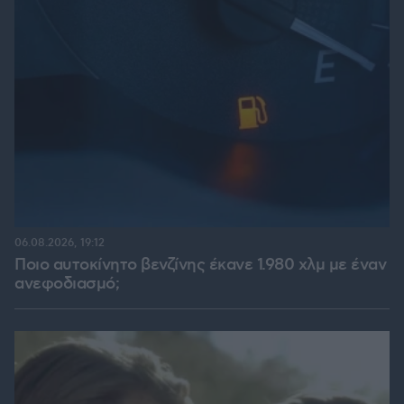
06.08.2026, 19:12
Ποιο αυτοκίνητο βενζίνης έκανε 1.980 χλμ με έναν
ανεφοδιασμό;