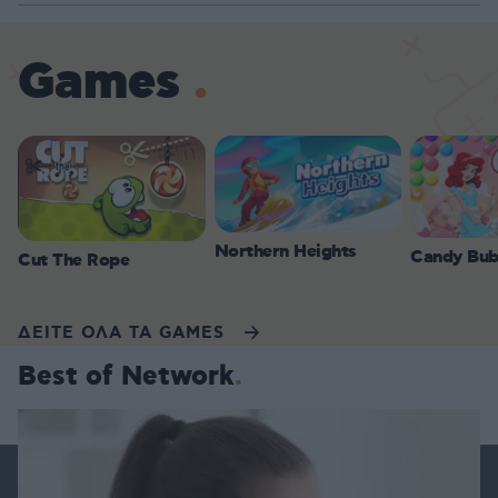
Games
Northern Heights
Candy Bub
Cut The Rope
ΔΕΙΤΕ ΟΛΑ ΤΑ GAMES
Best of Network