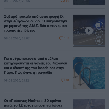
39
08.08.2026, 20:05
Σοβαρό τροχαίο από αναστροφή ΙΧ
στην Αθηνών-Σουνίου: Συγκρούστηκε
με μηχανή της ΔΙΑΣ, δύο αστυνομικοί
τραυματίες, βίντεο
103
08.08.2026, 23:07
Loaded
:
100.00%
Για ανθρωποκτονία από αμέλεια
κατηγορούνται οι γονείς του 4χρονου
και ο ιδιοκτήτης του beach bar στην
Πάρο: Πώς έγινε η τραγωδία
81
08.08.2026, 21:22
Οι «Πράσινες Μπότες»: 30 χρόνια
μετά, το Έβερεστ μπορεί να δώσει