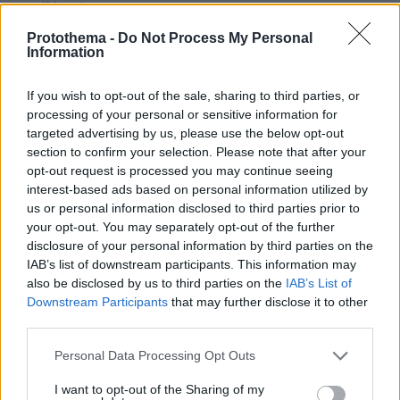
πριν 41 λεπτά
Μαζικός γάμος 1.500 ζευγαριών στη Νιγηρία
Protothema -
Do Not Process My Personal
Information
09.08.2026, 03:05
Τουλάχιστον τρεις νεκροί και πολλοί τραυματίες
εξαιτίας ρωσικών πληγμάτων στην Ουκρανία
If you wish to opt-out of the sale, sharing to third parties, or
processing of your personal or sensitive information for
09.08.2026, 02:46
targeted advertising by us, please use the below opt-out
Συναγερμός στην Έδεσσα για την εξαφάνιση 31χρονου
section to confirm your selection. Please note that after your
09.08.2026, 02:08
opt-out request is processed you may continue seeing
«Δώρο» 1 δισ. δολαρίων στη Κολομβία από τις ΗΠΑ
interest-based ads based on personal information utilized by
μετά την ορκωμοσία του νέου τραμπικού προέδρου
us or personal information disclosed to third parties prior to
your opt-out. You may separately opt-out of the further
09.08.2026, 01:31
Τουλάχιστον 22 νεκροί κατά τη σύγκρουση δύο
disclosure of your personal information by third parties on the
λεωφορείων στον Νίγηρα
IAB’s list of downstream participants. This information may
also be disclosed by us to third parties on the
IAB’s List of
09.08.2026, 01:00
Downstream Participants
that may further disclose it to other
7 ηπειρώτικες πίτες: Φτιάχνουμε πλασίντα, κοθρόπιτα,
third parties.
μπατσαριά, και άλλες που λατρεύουμε
Please note that this website/app uses one or more Google
Personal Data Processing Opt Outs
09.08.2026, 00:59
services and may gather and store information including but
Συντριβή ελικοπτέρου στο Ρίο ντε Τζανέιρο, νεκροί οι
not limited to your visit or usage behaviour. You may click to
I want to opt-out of the Sharing of my
τέσσερις επιβαίνοντες