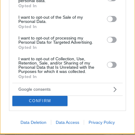
personal data.
grant or deny consent to Google and its third-party tags to
Opted In
09.08.2026, 00:42
use your data for below specified purposes in below Google
Εκτός ελέγχου μεγάλη δασική πυρκαγιά στον Καναδά,
consent section.
I want to opt-out of the Sale of my
χιλιάδες αναγκάστηκαν να εγκαταλείψουν τις εστίες
Personal Data.
τους
Opted In
09.08.2026, 00:30
I want to opt-out of processing my
Ποιοι μπορεί να είναι οι λόγοι που μια γάτα τινάζεται
Personal Data for Targeted Advertising.
στον ύπνο της
Opted In
09.08.2026, 00:15
I want to opt-out of Collection, Use,
Πολύτεκνες οικογένειες: Μόλις 23.097 στην Ελλάδα –
Retention, Sale, and/or Sharing of my
Personal Data that Is Unrelated with the
Πόσες έχουν πάνω από 6 παιδιά
Purposes for which it was collected.
Opted In
ΔΕΙΤΕ ΟΛΕΣ ΤΙΣ ΕΙΔΗΣΕΙΣ
Google consents
CONFIRM
ΤΑ ΠΙΟ ΔΗΜΟΦΙΛΗ
Data Deletion
Data Access
Privacy Policy