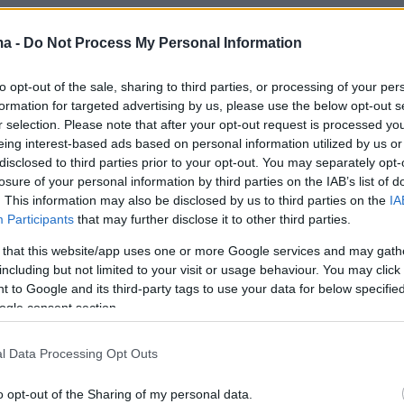
μεταδίδεται από Δευτέρα έως Παρασκευή σε
ma -
Do Not Process My Personal Information
ς τηλεθέασης στο ALMA TV, ιταλικό
σταθμό εθνικής εμβέλειας που εστιάζει στο
to opt-out of the sale, sharing to third parties, or processing of your per
την γαστρονομία. Το κάθε επεισόδιο
formation for targeted advertising by us, please use the below opt-out s
 ξανά από το Travel TV channel 61, καθώς και
r selection. Please note that after your opt-out request is processed y
eing interest-based ads based on personal information utilized by us or
από μικρότερα περιφερειακά τηλεοπτικά
disclosed to third parties prior to your opt-out. You may separately opt-
ευρύνοντας χρονικά την προβολή του
losure of your personal information by third parties on the IAB’s list of
 για πολλούς μήνες σε όλη τη χώρα. Η
. This information may also be disclosed by us to third parties on the
IA
Participants
that may further disclose it to other third parties.
ει καλύψει δεκάδες προορισμούς σε όλο τον
 παρακολουθείται από εκατοντάδες χιλιάδες
 that this website/app uses one or more Google services and may gath
including but not limited to your visit or usage behaviour. You may click 
εθεατές.
 to Google and its third-party tags to use your data for below specifi
ogle consent section.
α πολύωρων γυρισμάτων που
ήθηκαν πέρυσι στο κυκλαδίτικο νησί της
l Data Processing Opt Outs
ε πρωτοβουλία του Δήμου Σίφνου, το
o opt-out of the Sharing of my personal data.
αρουσιάζει το νησί μέσα από ένα «ταξίδι» στις