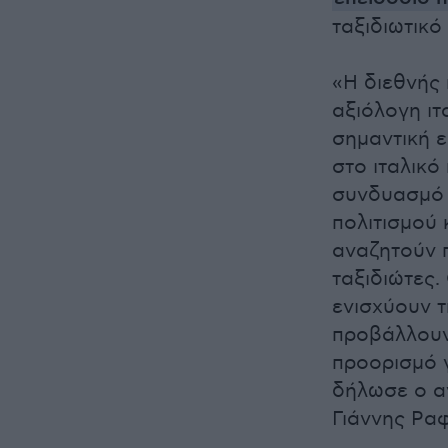
ταξιδιωτικ
«Η διεθνής
αξιόλογη ιτ
σημαντική ε
στο ιταλικό
συνδυασμό 
πολιτισμού 
αναζητούν 
ταξιδιώτες.
ενισχύουν τ
προβάλλουν 
προορισμό γ
δήλωσε ο α
Γιάννης Ρα