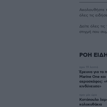
Ακολουθήστε 
όλες τις ειδήσ
Δείτε όλες τις
στιγμή που συ
ΡΟΗ ΕΙΔ
πριν 19 λεπτά
Έρευνα για το π
Marine One και
αεροσκάφος: «
κινδύνευσε»
πριν μία ώρα
Κοτόπουλο λεμ
κολοκυθάκια