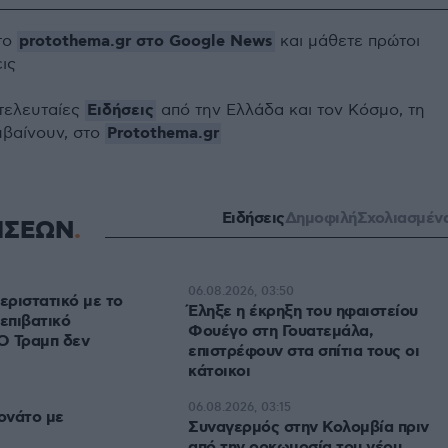
protothema.gr στο Google News
το
και μάθετε πρώτοι
εις
Ειδήσεις
 τελευταίες
από την Ελλάδα και τον Κόσμο, τη
Protothema.gr
μβαίνουν, στο
Ειδήσεις
Δημοφιλή
Σχολιασμέν
ΗΣΕΩΝ
06.08.2026, 03:50
εριστατικό με το
Έληξε η έκρηξη του ηφαιστείου
 επιβατικό
Φουέγο στη Γουατεμάλα,
Ο Τραμπ δεν
επιστρέφουν στα σπίτια τους οι
κάτοικοι
06.08.2026, 03:15
ονάτο με
Συναγερμός στην Κολομβία πριν
από την ορκωμοσία του νέου