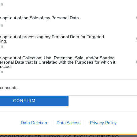
In
ρφιές, την αυθεντική κυκλαδίτικη
 την τοπική κουλτούρα και τη γαστρονομική
o opt-out of the Sale of my Personal Data.
ση.
In
to opt-out of processing my Personal Data for Targeted
ing.
In
ο αναδεικνύει τα γραφικά χωριά της Σίφνου,
o opt-out of Collection, Use, Retention, Sale, and/or Sharing
ακά σοκάκια, τις εκκλησίες, την τέχνη της
ersonal Data that Is Unrelated with the Purposes for which it
lected.
ικής, την τοπική παραγωγή, τα διαχρονικά
In
και τα τοπία του νησιού, προβάλλοντας
ην αυθεντική φιλοξενία των κατοίκων.
consents
μφαση δίνεται στη γαστρονομία, με αναφορές
CONFIRM
σιακές συνταγές και στη σημαντική μαγειρική
του νησιού, που έχει συνδεθεί διεθνώς με το
λεμεντέ. Μέσα από εικόνες του Αιγαίου,
Data Deletion
Data Access
Privacy Policy
ειρίες και στοιχεία της καθημερινής ζωής, το
παρουσιάζει τη Σίφνο
ως έναν αυθεντικό