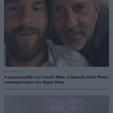
πριν 4 λεπτά
Η πρώτη ομάδα του Λιονέλ Μέσι, η Νιούελς Ολντ Μπόις
«αποχαιρέτησε» τον Χόρχε Μέσι