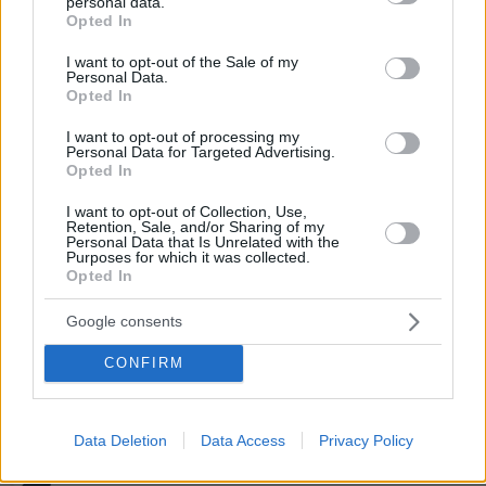
personal data.
grant or deny consent to Google and its third-party tags to
Opted In
use your data for below specified purposes in below Google
consent section.
I want to opt-out of the Sale of my
Personal Data.
Βίντεο: Μεθυσμένη σκότωσε νύφη
Opted In
λίγες ώρες μετά τον γάμο της και στο
τμήμα ζητούσε κλαίγοντας τον πατέρα
I want to opt-out of processing my
της
Personal Data for Targeted Advertising.
Opted In
121
08.08.2026, 09:25
I want to opt-out of Collection, Use,
Retention, Sale, and/or Sharing of my
Personal Data that Is Unrelated with the
Purposes for which it was collected.
Μαρία Εκμεκτσίογλου: Ζω καθημερινά
Opted In
θαύματα, πρώτα είναι ο Θεός και μετά
οι γιοι μου
Google consents
15
08.08.2026, 11:48
CONFIRM
Data Deletion
Data Access
Privacy Policy