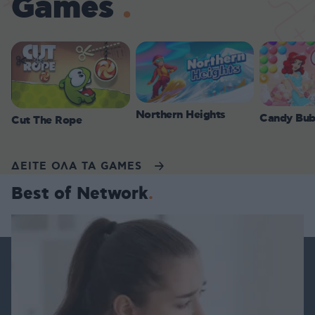
Games
Northern Heights
Candy Bub
Cut The Rope
ΔΕΙΤΕ ΟΛΑ ΤΑ GAMES
Best of Network