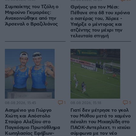
Συμπαίκτης του Τζόλη ο
Θρήνος για τον Μέσι:
Μπρούνο Γκιμαράες:
Πέθανε στα 68 του χρόνια
Ανακοινώθηκε από την
ο πατέρας του, Χόρχε -
Άρσεναλ ο Βραζιλιάνος
Υπήρξε ο μέντορας και
ατζέντης του μέχρι την
τελευταία στιγμή
1
5
08.08.2026, 15:45
08.08.2026, 15:18
Ασημένιο για Γιώργο
Γιατί δεν μέτρησε το γκολ
Χιώτη και Απόστολο
του Μύθου μετά το χαμένο
Σταύρο Αλεξίου στο
πέναλτι του Μιχαηλίδη στο
Παγκόσμιο Πρωτάθλημα
ΠΑΟΚ-Αντερλεχτ, τι ισχύει
Κωπηλασίας Εφήβων-
σύμφωνα με τον νέο