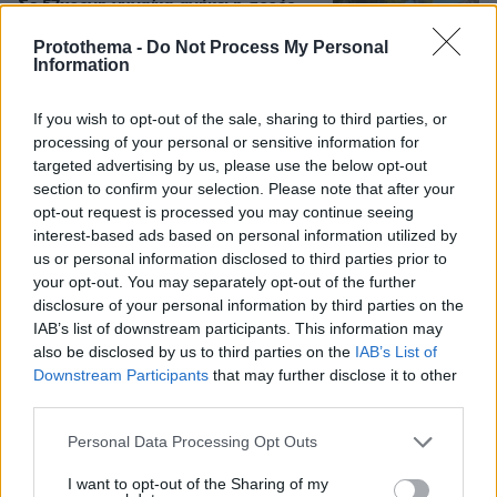
Σε 57χρονη γυναίκα ανήκει η σορός
στον Λυκαβηττό, από πτώση ο
Protothema -
Do Not Process My Personal
θάνατος
Information
71
08.08.2026, 15:07
If you wish to opt-out of the sale, sharing to third parties, or
processing of your personal or sensitive information for
targeted advertising by us, please use the below opt-out
section to confirm your selection. Please note that after your
Προήχθη σε Αστυνόμο Α' η
opt-out request is processed you may continue seeing
Κωνσταντία Δημογλίδου
interest-based ads based on personal information utilized by
57
08.08.2026, 14:57
us or personal information disclosed to third parties prior to
your opt-out. You may separately opt-out of the further
disclosure of your personal information by third parties on the
IAB’s list of downstream participants. This information may
also be disclosed by us to third parties on the
IAB’s List of
Downstream Participants
that may further disclose it to other
Συνετρίβη πυροσβεστικό ελικόπτερο
third parties.
ενώ επιχειρούσε σε μεγάλη δασική
πυρκαγιά στη Γιούτα
Please note that this website/app uses one or more Google
Personal Data Processing Opt Outs
services and may gather and store information including but
1
08.08.2026, 09:34
not limited to your visit or usage behaviour. You may click to
I want to opt-out of the Sharing of my