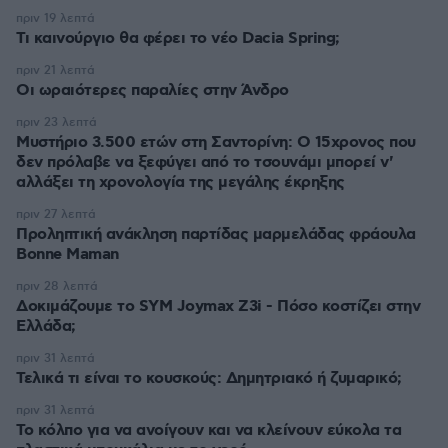
πριν 19 λεπτά
Τι καινούργιο θα φέρει το νέο Dacia Spring;
πριν 21 λεπτά
Οι ωραιότερες παραλίες στην Άνδρο
πριν 23 λεπτά
Μυστήριο 3.500 ετών στη Σαντορίνη: Ο 15χρονος που
δεν πρόλαβε να ξεφύγει από το τσουνάμι μπορεί ν'
αλλάξει τη χρονολογία της μεγάλης έκρηξης
πριν 27 λεπτά
Προληπτική ανάκληση παρτίδας μαρμελάδας φράουλα
Bonne Maman
πριν 28 λεπτά
Δοκιμάζουμε το SYM Joymax Z3i - Πόσο κοστίζει στην
Ελλάδα;
πριν 31 λεπτά
Τελικά τι είναι το κουσκούς: Δημητριακό ή ζυμαρικό;
πριν 31 λεπτά
Το κόλπο για να ανοίγουν και να κλείνουν εύκολα τα