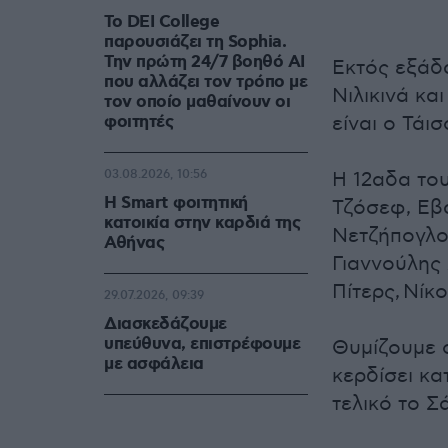
Το DEI College
παρουσιάζει τη Sophia.
Την πρώτη 24/7 βοηθό AI
Εκτός εξάδ
που αλλάζει τον τρόπο με
Νιλικινά κα
τον οποίο μαθαίνουν οι
φοιτητές
είναι ο Τάι
03.08.2026, 10:56
Η 12αδα το
Η Smart φοιτητική
Τζόσεφ, Εβ
κατοικία στην καρδιά της
Νετζήπογλο
Αθήνας
Γιαννούλης
Πίτερς, Νίκ
29.07.2026, 09:39
Διασκεδάζουμε
υπεύθυνα, επιστρέφουμε
Θυμίζουμε ο
με ασφάλεια
κερδίσει κα
τελικό το Σ