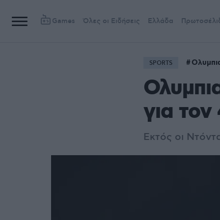
Games
Όλες οι Ειδήσεις
Ελλάδα
Πρωτοσέλι
Ολυμπι
SPORTS
Ολυμπια
για τον
Εκτός οι Ντόντα