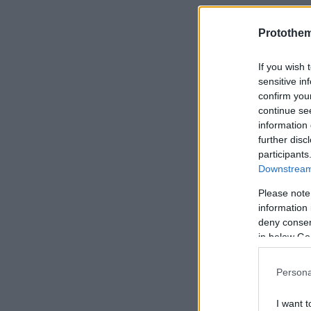
Protothe
If you wish 
sensitive in
confirm you
continue se
information 
further disc
participants
Downstream 
Please note
information 
deny consent
in below Go
Persona
I want t
Ακολουθήστε 