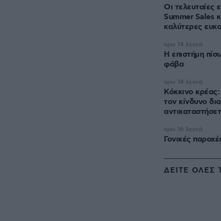
Οι τελευταίες 
Summer Sales κ
καλύτερες ευκα
πριν 14 λεπτά
Η επιστήμη πίσ
φάβα
πριν 14 λεπτά
Κόκκινο κρέας:
τον κίνδυνο δια
αντικαταστήσε
πριν 16 λεπτά
Γονικές παροχές
ΔΕΙΤΕ ΟΛΕΣ 