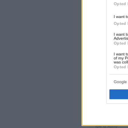
όλες τις ειδήσ
Opted 
I want t
Δείτε όλες τις
στιγμή που συ
Opted 
I want 
Advertis
Opted 
ΡΟΗ ΕΙΔ
I want t
of my P
was col
πριν 6 λεπτά
Opted 
Ιός Δυτικού Νε
ΕΚΕΑ για να μη
Google 
μονάδες αίματ
πριν 8 λεπτά
Σήμερα η απολ
που έκρυβε τον
σε καταψύκτη σ
αναπάντητα ερ
πριν 12 λεπτά