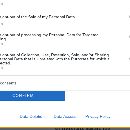
εις
In
Ειδήσεις
o opt-out of the Sale of my Personal Data.
 τελευταίες
από την Ελλάδα και τον Κόσμο, τη
Protothema.gr
μβαίνουν, στο
In
to opt-out of processing my Personal Data for Targeted
ing.
In
Ειδήσεις
Δημοφιλή
Σχολιασμέν
ΗΣΕΩΝ
o opt-out of Collection, Use, Retention, Sale, and/or Sharing
ersonal Data that Is Unrelated with the Purposes for which it
lected.
μεταφορές χρημάτων που μπορεί
In
ίλου: Μάχη του
να κοστίσουν σε φόρο
ν χαθούν πολύτιμες
consents
πριν 24 λεπτά
ος
Συγκλονιστικό βίντεο από
χειρουργείο την ώρα του σεισμού
CONFIRM
ογία του 55χρονου
των 7,1R στην Ιαπωνία: Τα πάντα
 νεκρό πατέρα του
κλυδωνίζονται, δύο προσπάθησαν
τον Μυστρά, τα
να προστατεύσουν τον ασθενή
Data Deletion
Data Access
Privacy Policy
ωτήματα
πριν 30 λεπτά
Οι τελευταίες ημέρες του