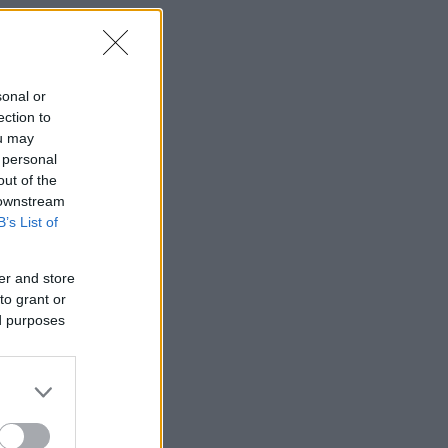
sonal or
ection to
ou may
 personal
out of the
 downstream
B’s List of
er and store
to grant or
ed purposes