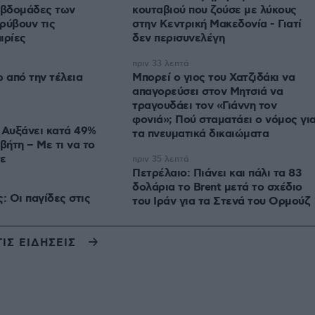
εβδομάδες των
κουταβιού που ζούσε με λύκους
ρύβουν τις
στην Κεντρική Μακεδονία - Γιατί
ιρίες
δεν περισυνελέγη
πριν 33 λεπτά
ω από την τέλεια
Μπορεί ο γιος του Χατζιδάκι να
απαγορεύσει στον Μητσιά να
τραγουδάει τον «Γιάννη τον
φονιά»; Πού σταματάει ο νόμος γι
 Αυξάνει κατά 49%
τα πνευματικά δικαιώματα
βήτη – Με τι να το
τε
πριν 35 λεπτά
Πετρέλαιο: Πιάνει και πάλι τα 83
δολάρια το Brent μετά το σχέδιο
: Οι παγίδες στις
του Ιράν για τα Στενά του Ορμούζ
ΤΙΣ ΕΙΔΗΣΕΙΣ