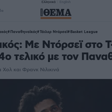
Ελληνικά
English
δα
ακός
Παναθηναϊκός
Τάιλερ Ντόρσεϊ
Basket League
κός: Με Ντόρσεϊ στο T
 4ο τελικό με τον Πανα
 Χολ και Φρανκ Νιλικινά