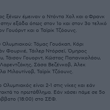
ας ξένων έμειναν ο Ντόντα Χολ και ο
Φρανκ
ι στην εξάδα όπως στον 1ο και στον 3ο τελικό
σον Γουόρντ και ο Ταϊρίκ Τζόουνς.
υ Ολυμπιακού: Τόμας Γουόκαπ, Κόρι
άν Φουρνιέ, Τάιλερ Ντόρσεϊ, Όμηρος
υ, Τάισον Γουορντ, Κώστας Παπανικολάου,
 Λαρεντζάκης, Σάσα Βεζένκοβ, Άλεκ
ολα Μιλουτίνοβ, Ταϊρίκ Τζόουνς.
 Ολυμπιακός είναι 2-1 στις νίκες και εάν
τακτά το πρωτάθλημα. Εάν χάσει πάμε σε 5ο
άββατο (18:00) στο ΣΕΦ.