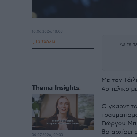
10.06.2026, 18:03
3 ΣΧΟΛΙΑ
Δείτε 
Με τον Τάι
Thema Insights
4ο τελικό μ
Ο γκαρντ τ
τραυματισμο
Γιώργου Μπα
θα αρχίσει σ
30.07.2026, 09:33