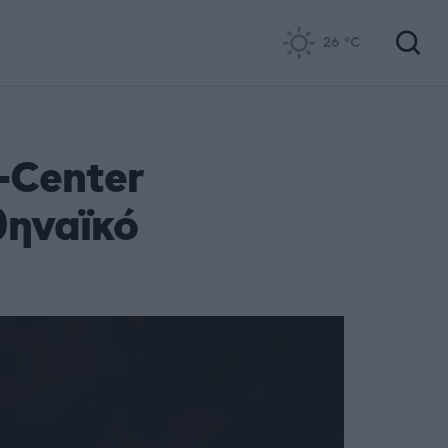
26
°C
-Center
θηναϊκό