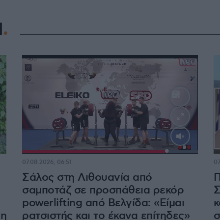
Η
Loaded
:
100.00%
07.08.2026, 06:51
07
Σάλος στη Λιθουανία από
Π
σαμποτάζ σε προσπάθεια ρεκόρ
Σ
powerlifting από Βελγίδα: «Είμαι
κ
λη
ρατσιστής και το έκανα επίτηδες»
σ