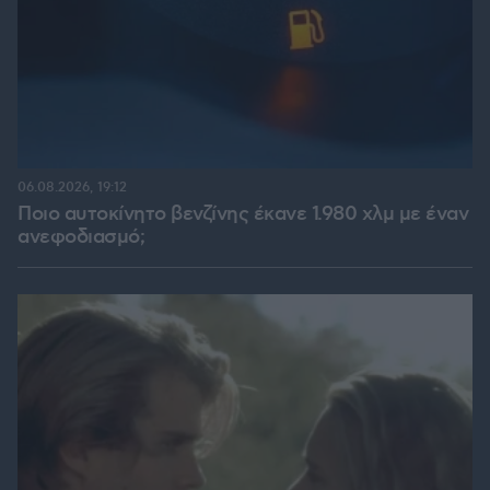
06.08.2026, 19:12
Ποιο αυτοκίνητο βενζίνης έκανε 1.980 χλμ με έναν
ανεφοδιασμό;