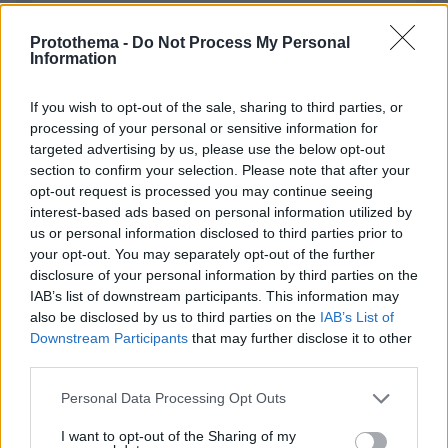
Protothema -
Do Not Process My Personal
Information
ΣΧΌΛΙΟ *
If you wish to opt-out of the sale, sharing to third parties, or
processing of your personal or sensitive information for
targeted advertising by us, please use the below opt-out
section to confirm your selection. Please note that after your
opt-out request is processed you may continue seeing
interest-based ads based on personal information utilized by
us or personal information disclosed to third parties prior to
your opt-out. You may separately opt-out of the further
disclosure of your personal information by third parties on the
Απομένουν
2500
χαρακτήρες
IAB’s list of downstream participants. This information may
also be disclosed by us to third parties on the
IAB’s List of
Downstream Participants
that may further disclose it to other
third parties.
Please note that this website/app uses one or more Google
Personal Data Processing Opt Outs
services and may gather and store information including but
not limited to your visit or usage behaviour. You may click to
I want to opt-out of the Sharing of my
* Υποχρεωτικά πεδία