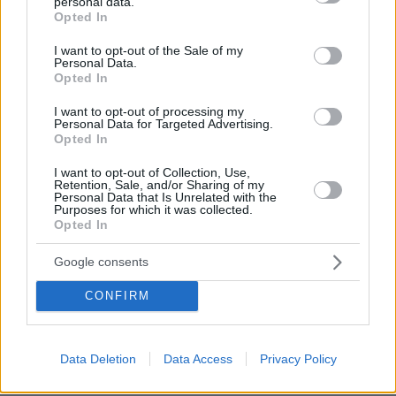
personal data.
grant or deny consent to Google and its third-party tags to
Opted In
use your data for below specified purposes in below Google
consent section.
I want to opt-out of the Sale of my
Personal Data.
ΡΟΗ ΕΙΔΗΣΕΩΝ
Opted In
Ειδήσεις
Δημοφιλή
Σχολιασμένα
I want to opt-out of processing my
Personal Data for Targeted Advertising.
Opted In
πριν 9 λεπτά
Το μενού της ημέρας – Τι τρώμε σήμερα Παρασκευή
I want to opt-out of Collection, Use,
Retention, Sale, and/or Sharing of my
(7/8/2026)
Personal Data that Is Unrelated with the
Purposes for which it was collected.
πριν 12 λεπτά
Opted In
Τουλάχιστον 58 νεκροί στην Υεμένη και 11 τραυματίες
στη Σαουδική Αραβία σε επιθέσεις των Χούθι
Google consents
πριν 26 λεπτά
Πέθανε σε ηλικία 26 ετών η influencer Σίντνεϊ Τάουλ
CONFIRM
έπειτα από τριετή μάχη με σπάνια μορφή καρκίνου
07.08.2026, 05:00
Γαρίδες γιουβέτσι λεμονάτο
Data Deletion
Data Access
Privacy Policy
07.08.2026, 04:54