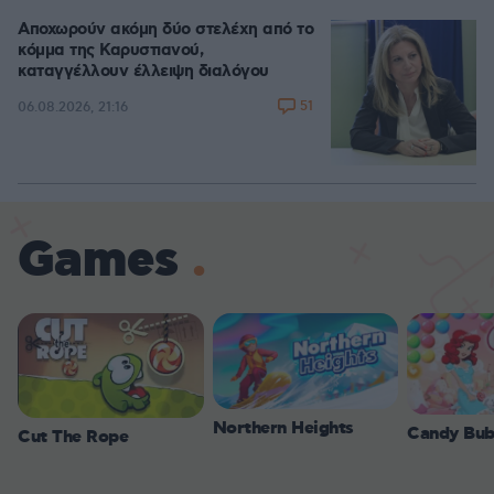
Αποχωρούν ακόμη δύο στελέχη από το
κόμμα της Καρυστιανού,
καταγγέλλουν έλλειψη διαλόγου
51
06.08.2026, 21:16
Games
Northern Heights
Candy Bub
Cut The Rope