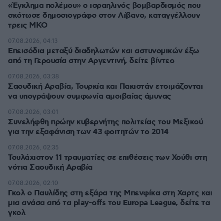
«Έγκλημα πολέμου» ο ισραηλινός βομβαρδισμός που
σκότωσε δημοσιογράφο στον Λίβανο, καταγγέλλουν
τρεις ΜΚΟ
07.08.2026, 04:13
Επεισόδια μεταξύ διαδηλωτών και αστυνομικών έξω
από τη Γερουσία στην Αργεντινή, δείτε βίντεο
07.08.2026, 03:38
Σαουδική Αραβία, Τουρκία και Πακιστάν ετοιμάζονται
να υπογράψουν συμφωνία αμοιβαίας άμυνας
07.08.2026, 03:01
Συνελήφθη πρώην κυβερνήτης πολιτείας του Μεξικού
για την εξαφάνιση των 43 φοιτητών το 2014
07.08.2026, 02:35
Τουλάχιστον 11 τραυματίες σε επιθέσεις των Χούθι στη
νότια Σαουδική Αραβία
07.08.2026, 02:10
Γκολ ο Παυλίδης στη εξάρα της Μπενφίκα στη Χαρτς και
μια ανάσα από τα play-offs του Europa League, δείτε τα
γκολ