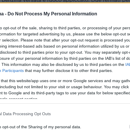
, benzina versata e fuoco appiccato. Due fermati pe
’ennesima tragedia nel mondo dello sfruttamento del
ma -
Do Not Process My Personal Information
ra lavoratori migranti.
pic.twitter.com/bZQQuvTBq
to opt-out of the sale, sharing to third parties, or processing of your per
tevolissimevolmente (@saures788)
June 2, 202
formation for targeted advertising by us, please use the below opt-out s
r selection. Please note that after your opt-out request is processed y
eing interest-based ads based on personal information utilized by us or
 βίντεο από το κύκλωμα ασφάλειας, οι δύο
disclosed to third parties prior to your opt-out. You may separately opt-
λήφθησαν από τους καραμπινιέρους. Η
losure of your personal information by third parties on the IAB’s list of
. This information may also be disclosed by us to third parties on the
IA
 δολοφονία φέρεται να οφείλεται στην άρνη
Participants
that may further disclose it to other third parties.
ν θυμάτων να δώσουν χρήματα για τη
 that this website/app uses one or more Google services and may gath
ς με το βαν.
including but not limited to your visit or usage behaviour. You may click 
 to Google and its third-party tags to use your data for below specifi
a
, nel cosentino, 4 migranti sono stati trovati
ogle consent section.
 in un'auto ferma a un distributore. Gli investigatori
l'omicidio
pic.twitter.com/SBoR1prScR
l Data Processing Opt Outs
o opt-out of the Sharing of my personal data.
g2rai)
June 2, 2026