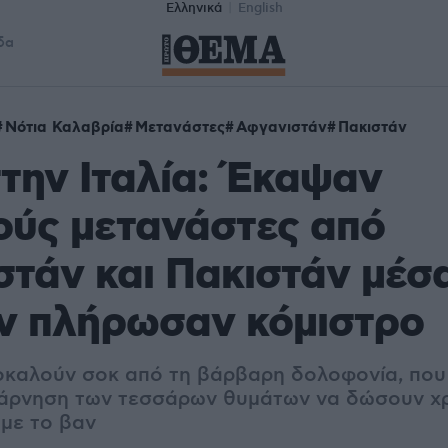
Ελληνικά
English
δα
Νότια Καλαβρία
Μετανάστες
Αφγανιστάν
Πακιστάν
την Ιταλία: Έκαψαν
ούς μετανάστες από
τάν και Πακιστάν μέσ
εν πλήρωσαν κόμιστρο
οκαλούν σοκ από τη βάρβαρη δολοφονία, που
 άρνηση των τεσσάρων θυμάτων να δώσουν χρ
με το βαν