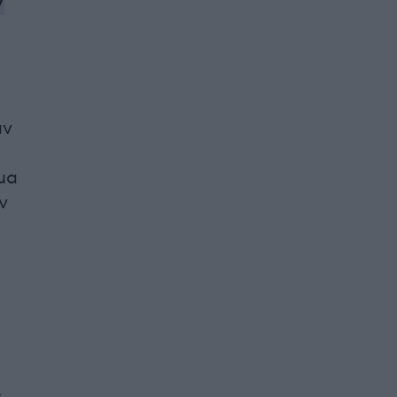
ν
αν
μα
ν