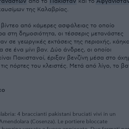
ταναστών
από το
Πακιστάν
και το
Αφγανιστά
καυσίμων της Καλαβρίας.
 βίντεο από κάμερες ασφάλειας το οποίο
α στη δημοσιότητα, οι τέσσερις μετανάστες
αν σε γεωργικές εκτάσεις της περιοχής, κάηκ
 σε ένα μίνι βαν. Δύο άνδρες, οι οποίοι
είναι Πακιστανοί, έριξαν βενζίνη μέσα στο όχη
τις πόρτες του κλειστές. Μετά από λίγο, το βα
εο
labria: 4 braccianti pakistani bruciati vivi in un
Amendolara (Cosenza). Le portiere bloccate