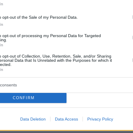
In
o opt-out of the Sale of my Personal Data.
In
 φίλος των θυμάτων στον Τύπο, πρόκειται γι
που δουλεύουν σε χωράφια υπό συνθήκες
to opt-out of processing my Personal Data for Targeted
ing.
τάλλευσης. Συχνά δεν τους καταβάλλεται ούτ
In
υμφωνημένη καθημερινή αμοιβή.
o opt-out of Collection, Use, Retention, Sale, and/or Sharing
ersonal Data that Is Unrelated with the Purposes for which it
lected.
In
protothema.gr στο Google News
ο
και μάθετε πρώτοι όλες
consents
Ειδήσεις
ελευταίες
από την Ελλάδα και τον Κόσμο, τη στιγ
CONFIRM
Protothema.gr
 στο
Α
ΠΡΟΣΘΗΚΗ ΣΧΟΛΙΟΥ
Data Deletion
Data Access
Privacy Policy
(57)