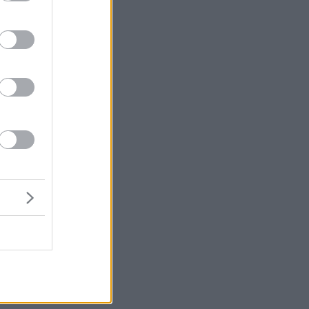
α
ε
μή