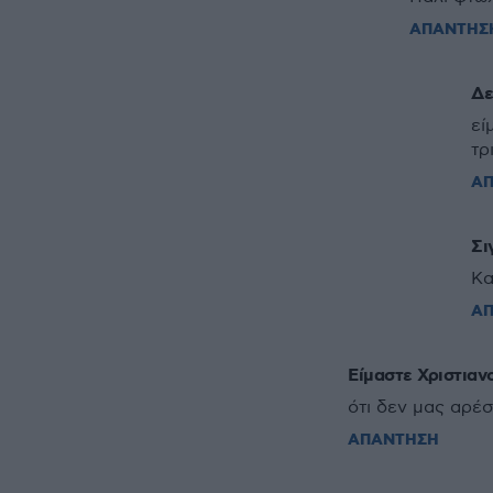
ΑΠΑΝΤΗΣ
Δε
εί
τρ
Α
Σι
Κα
Α
Είμαστε Χριστιαν
ότι δεν μας αρέσ
ΑΠΑΝΤΗΣΗ