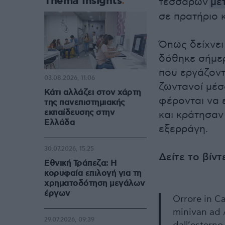
Thema Insights
τεσσάρων
με
σε πρατήριο 
Όπως δείχνει
δόθηκε σήμερ
που εργάζοντ
03.08.2026, 11:06
ζωντανοί μέσα
Κάτι αλλάζει στον χάρτη
φέρονται να 
της πανεπιστημιακής
εκπαίδευσης στην
και κράτησαν 
Ελλάδα
εξερράγη.
30.07.2026, 15:25
Δείτε το βίντ
Εθνική Τράπεζα: Η
κορυφαία επιλογή για τη
χρηματοδότηση μεγάλων
έργων
Orrore in Ca
minivan ad 
29.07.2026, 09:39