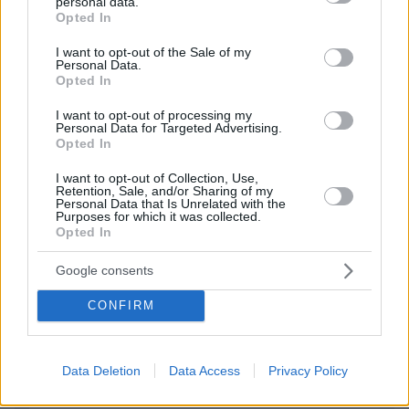
personal data.
grant or deny consent to Google and its third-party tags to
Grecko.Site
Opted In
use your data for below specified purposes in below Google
08.05.2026, 01:32
consent section.
I want to opt-out of the Sale of my
3 2 9 1 Στον σημερινό κόσμο είναι δύσκολο να βρεις
Personal Data.
κάποιον ειλικρινή και έτοιμο για πραγματική σχέση. Γι
Opted In
αυτό δημιουργήσαμε αυτόν τον χώρο ειδικά για
I want to opt-out of processing my
άνδρες όπως εσύ που έχουν ξεκάθαρες προσδοκίες.
Personal Data for Targeted Advertising.
Εδώ οι γυναίκες εκτιμούν την υπευθυνότητα την
Opted In
ωριμότητα και την ανοιχτότητα απέναντι στον άλλον.
Η διαδικασία εύρεσης του κατάλληλου ατόμου είναι
I want to opt-out of Collection, Use,
Retention, Sale, and/or Sharing of my
πολύ πιο εύκολη από όσο νομίζεις. Εγγράψου και
Personal Data that Is Unrelated with the
Purposes for which it was collected.
πείσου μόνος σου πόσες δυνατότητες προσφέρει η
Opted In
πλατφόρμα μας.
ΑΠΑΝΤΗΣΗ
Google consents
CONFIRM
ΠΡΟΣΘΗΚΗ ΣΧΟΛΙΟΥ
ΌΝΟΜΑ *
Data Deletion
Data Access
Privacy Policy