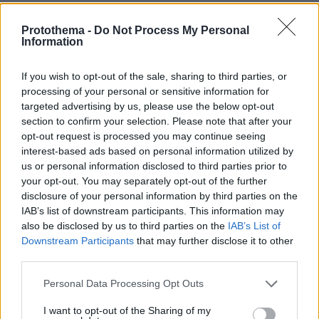
06.08.2026, 10:52
Protothema -
Do Not Process My Personal
Από μαθητής, φοιτητής σε άλλη πόλη!
Information
26.07.2026, 09:54
If you wish to opt-out of the sale, sharing to third parties, or
Επαγγελματική Εκπαίδευση & Εξειδίκευση: Το Mοντέλο που
processing of your personal or sensitive information for
σε Bάζει στην Aγορά Eργασίας
targeted advertising by us, please use the below opt-out
section to confirm your selection. Please note that after your
ΣΧΟΛΙΑ
(2)
opt-out request is processed you may continue seeing
interest-based ads based on personal information utilized by
ΠΡΟΣΘΗΚΗ ΣΧΟΛΙΟΥ
us or personal information disclosed to third parties prior to
your opt-out. You may separately opt-out of the further
Αλέξανδρος
disclosure of your personal information by third parties on the
08.05.2026, 02:21
IAB’s list of downstream participants. This information may
Ναι, αλλά έχεις απώλεια μνήμης. Οπότε δεν ξέρεις
also be disclosed by us to third parties on the
IAB’s List of
αν σε χτύπησε. Πέρα από την πλάκα, μιλάμε για
Downstream Participants
that may further disclose it to other
τεράστια κατάντια. Διακοπή συμβολαίου και στους
third parties.
δύο. Οπωσδήποτε στον Γάλλο. Οπωσδήποτε.
Please note that this website/app uses one or more Google
Personal Data Processing Opt Outs
ΑΠΑΝΤΗΣΗ
services and may gather and store information including but
not limited to your visit or usage behaviour. You may click to
I want to opt-out of the Sharing of my