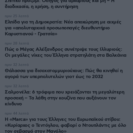
Σπιτικό προζύμι: Οδηγός για αρχάριους και μη – Η
διαδικασία, η χρήση, η συντήρηση
πριν 25 λεπτά
Ελπίδα για τη Δημοκρατία: Νέα αποχώρηση με αιχμές
για «απολυταρχικά προσωποπαγές διευθυντήριο
Καρυστιανού - Γρατσία»
πριν 28 λεπτά
Πώς ο Μέγας Αλέξανδρος συνέτριψε τους Ιλλυριούς:
Οι μεγάλες νίκες του Έλληνα στρατηλάτη στα Βαλκάνια
πριν 32 λεπτά
Θάλασσα για δισεκατομμυριούχους: Πώς θα κινηθεί η
αγορά των υπερπολυτελών γιοτ έως το 2032
πριν 32 λεπτά
Σαλμονέλα: 6 τρόφιμα που χρειάζονται τη μεγαλύτερη
προσοχή – Τα λάθη στην κουζίνα που αυξάνουν τον
κίνδυνο
πριν 44 λεπτά
Η «Marca» για τους Έλληνες του Ευρωπαϊκού στίβου:
«Κυρίαρχος ο Τεντόγλου, φαβορί ο Ντουπλάντις με όλο
τον σεβασμό στον Μανόλο»