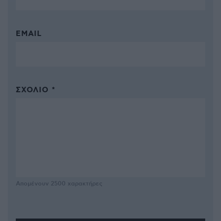
EMAIL
ΣΧΌΛΙΟ *
Απομένουν
2500
χαρακτήρες