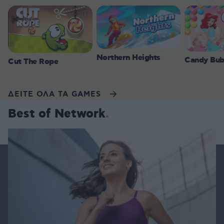
Northern Heights
Candy Bub
Cut The Rope
ΔΕΙΤΕ ΟΛΑ ΤΑ GAMES
Best of Network