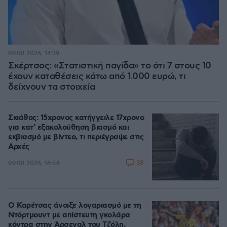
09.08.2026, 14:39
Σκέρτσος: «Στατιστική παγίδα» το ότι 7 στους 10
έχουν καταθέσεις κάτω από 1.000 ευρώ, τι
δείχνουν τα στοιχεία
Σκιάθος: 15χρονος κατήγγειλε 17χρονο
για κατ' εξακολούθηση βιασμό και
εκβιασμό με βίντεο, τι περιέγραψε στις
Αρχές
38
09.08.2026, 16:54
Ο Καρέτσας άνοιξε λογαριασμό με τη
Ντόρτμουντ με απίστευτη γκολάρα
κόντρα στην Άρσεναλ του Τζόλη,