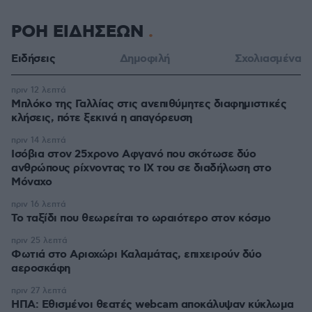
ΡΟΗ ΕΙΔΗΣΕΩΝ
Ειδήσεις
Δημοφιλή
Σχολιασμένα
πριν 12 λεπτά
Μπλόκο της Γαλλίας στις ανεπιθύμητες διαφημιστικές
κλήσεις, πότε ξεκινά η απαγόρευση
πριν 14 λεπτά
Ισόβια στον 25χρονο Αφγανό που σκότωσε δύο
ανθρώπους ρίχνοντας το ΙΧ του σε διαδήλωση στο
Μόναχο
πριν 16 λεπτά
Το ταξίδι που θεωρείται το ωραιότερο στον κόσμο
πριν 25 λεπτά
Φωτιά στο Αριοχώρι Καλαμάτας, επιχειρούν δύο
αεροσκάφη
πριν 27 λεπτά
ΗΠΑ: Εθισμένοι θεατές webcam αποκάλυψαν κύκλωμα