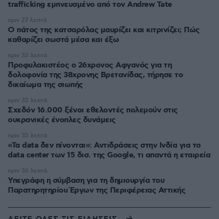
trafficking εμπνευσμένο από τον Andrew Tate
πριν 27 λεπτά
Ο πάτος της κατσαρόλας μαυρίζει και κιτρινίζει; Πώς
καθαρίζει σωστά μέσα και έξω
πριν 32 λεπτά
Προφυλακιστέος ο 26χρονος Αφγανός για τη
δολοφονία της 38χρονης Βρετανίδας, τήρησε το
δικαίωμα της σιωπής
πριν 32 λεπτά
Σχεδόν 16.000 ξένοι εθελοντές πολεμούν στις
ουκρανικές ένοπλες δυνάμεις
πριν 35 λεπτά
«Τα data δεν πίνονται»: Αντιδράσεις στην Ινδία για το
data center των 15 δισ. της Google, τι απαντά η εταιρεία
πριν 36 λεπτά
Υπεγράφη η σύμβαση για τη δημιουργία του
Παρατηρητηρίου Έργων της Περιφέρειας Αττικής