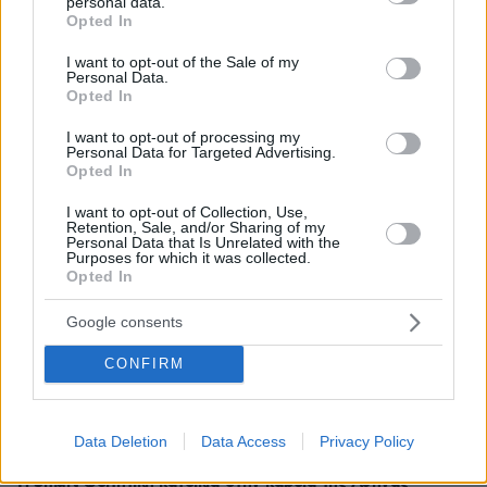
personal data.
grant or deny consent to Google and its third-party tags to
Opted In
use your data for below specified purposes in below Google
consent section.
I want to opt-out of the Sale of my
Personal Data.
Opted In
I want to opt-out of processing my
Personal Data for Targeted Advertising.
Opted In
I want to opt-out of Collection, Use,
Retention, Sale, and/or Sharing of my
Personal Data that Is Unrelated with the
Purposes for which it was collected.
Opted In
Google consents
30.07.2026, 09:33
Το DEI College παρουσιάζει τη Sophia. Την πρώτη 24/7
CONFIRM
βοηθό AI που αλλάζει τον τρόπο με τον οποίο μαθαίνουν οι
φοιτητές
Data Deletion
Data Access
Privacy Policy
03.08.2026, 10:56
Η Smart φοιτητική κατοικία στην καρδιά της Αθήνας