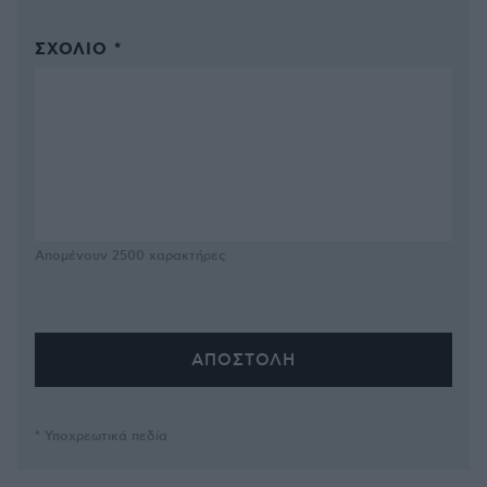
ΣΧΌΛΙΟ *
Απομένουν
2500
χαρακτήρες
* Υποχρεωτικά πεδία