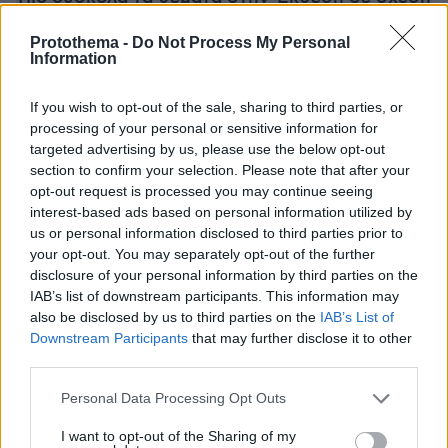
με τα περσινά - Πώς τα σχολίασαν μαθητές και
Protothema -
Do Not Process My Personal
καθηγητές
Information
If you wish to opt-out of the sale, sharing to third parties, or
protothema.gr στο Google News
Ακολουθήστε το
processing of your personal or sensitive information for
και μάθετε πρώτοι όλες τις ειδήσεις
targeted advertising by us, please use the below opt-out
section to confirm your selection. Please note that after your
Ειδήσεις
Δείτε όλες τις τελευταίες
από την Ελλάδα
opt-out request is processed you may continue seeing
και τον Κόσμο, τη στιγμή που συμβαίνουν, στο
interest-based ads based on personal information utilized by
Protothema.gr
us or personal information disclosed to third parties prior to
your opt-out. You may separately opt-out of the further
disclosure of your personal information by third parties on the
IAB’s list of downstream participants. This information may
Thema Insights
also be disclosed by us to third parties on the
IAB’s List of
Downstream Participants
that may further disclose it to other
third parties.
Please note that this website/app uses one or more Google
Personal Data Processing Opt Outs
services and may gather and store information including but
not limited to your visit or usage behaviour. You may click to
I want to opt-out of the Sharing of my