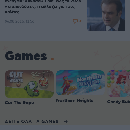
ενέργεια: «Ανάσα» 1 δισ. έως το 2028
για επενδύσεις, τι αλλάζει για τους
πολίτες
31
06.08.2026, 12:56
Games
Northern Heights
Candy Bub
Cut The Rope
ΔΕΙΤΕ ΟΛΑ ΤΑ GAMES