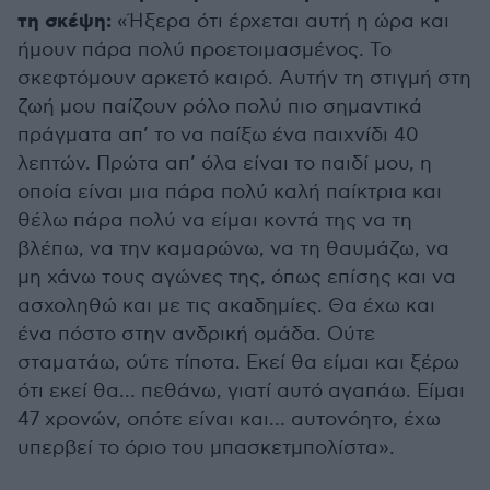
τη σκέψη:
«Ήξερα ότι έρχεται αυτή η ώρα και
ήμουν πάρα πολύ προετοιμασμένος. Το
σκεφτόμουν αρκετό καιρό. Αυτήν τη στιγμή στη
ζωή μου παίζουν ρόλο πολύ πιο σημαντικά
πράγματα απ’ το να παίξω ένα παιχνίδι 40
λεπτών. Πρώτα απ’ όλα είναι το παιδί μου, η
οποία είναι μια πάρα πολύ καλή παίκτρια και
θέλω πάρα πολύ να είμαι κοντά της να τη
βλέπω, να την καμαρώνω, να τη θαυμάζω, να
μη χάνω τους αγώνες της, όπως επίσης και να
ασχοληθώ και με τις ακαδημίες. Θα έχω και
ένα πόστο στην ανδρική ομάδα. Ούτε
σταματάω, ούτε τίποτα. Εκεί θα είμαι και ξέρω
ότι εκεί θα… πεθάνω, γιατί αυτό αγαπάω. Είμαι
47 χρονών, οπότε είναι και… αυτονόητο, έχω
υπερβεί το όριο του μπασκετμπολίστα».