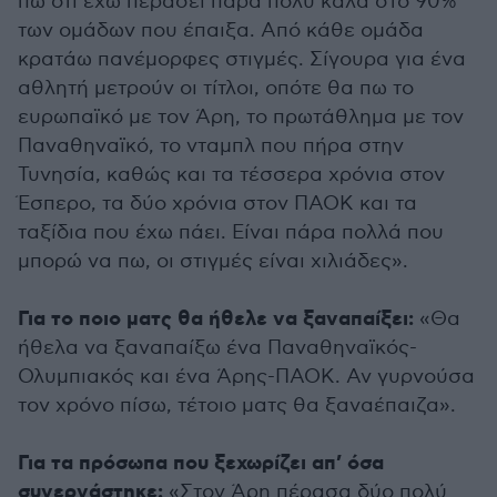
πω ότι έχω περάσει πάρα πολύ καλά στο 90%
των ομάδων που έπαιξα. Από κάθε ομάδα
κρατάω πανέμορφες στιγμές. Σίγουρα για ένα
αθλητή μετρούν οι τίτλοι, οπότε θα πω το
ευρωπαϊκό με τον Άρη, το πρωτάθλημα με τον
Παναθηναϊκό, το νταμπλ που πήρα στην
Τυνησία, καθώς και τα τέσσερα χρόνια στον
Έσπερο, τα δύο χρόνια στον ΠΑΟΚ και τα
ταξίδια που έχω πάει. Είναι πάρα πολλά που
μπορώ να πω, οι στιγμές είναι χιλιάδες».
Για το ποιο ματς θα ήθελε να ξαναπαίξει:
«Θα
ήθελα να ξαναπαίξω ένα Παναθηναϊκός-
Ολυμπιακός και ένα Άρης-ΠΑΟΚ. Αν γυρνούσα
τον χρόνο πίσω, τέτοιο ματς θα ξαναέπαιζα».
Για τα πρόσωπα που ξεχωρίζει απ’ όσα
συνεργάστηκε:
«Στον Άρη πέρασα δύο πολύ