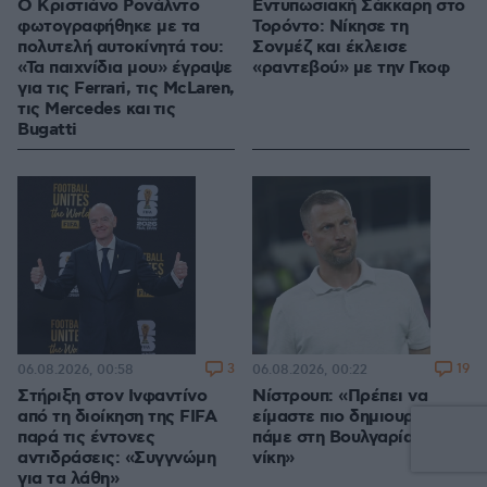
Ο Κριστιάνο Ρονάλντο
Εντυπωσιακή Σάκκαρη στο
φωτογραφήθηκε με τα
Τορόντο: Νίκησε τη
πολυτελή αυτοκίνητά του:
Σονμέζ και έκλεισε
«Τα παιχνίδια μου» έγραψε
«ραντεβού» με την Γκοφ
για τις Ferrari, τις McLaren,
τις Mercedes και τις
Bugatti
3
19
06.08.2026, 00:58
06.08.2026, 00:22
Στήριξη στον Ινφαντίνο
Νίστρουπ: «Πρέπει να
από τη διοίκηση της FIFA
είμαστε πιο δημιουργικοί,
παρά τις έντονες
πάμε στη Βουλγαρία για τη
αντιδράσεις: «Συγγνώμη
νίκη»
για τα λάθη»