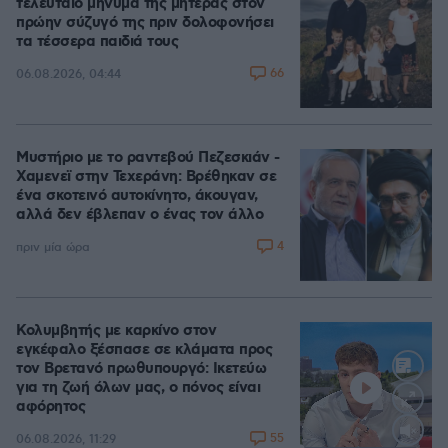
τελευταίο μήνυμα της μητέρας στον
πρώην σύζυγό της πριν δολοφονήσει
τα τέσσερα παιδιά τους
66
06.08.2026, 04:44
Μυστήριο με το ραντεβού Πεζεσκιάν -
Χαμενεϊ στην Τεχεράνη: Βρέθηκαν σε
ένα σκοτεινό αυτοκίνητο, άκουγαν,
αλλά δεν έβλεπαν ο ένας τον άλλο
4
πριν μία ώρα
Κολυμβητής με καρκίνο στον
εγκέφαλο ξέσπασε σε κλάματα προς
τον Βρετανό πρωθυπουργό: Ικετεύω
για τη ζωή όλων μας, ο πόνος είναι
αφόρητος
55
06.08.2026, 11:29