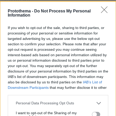
06.08.2026, 12:10
Πήγαν να κλέψουν καλώδια στον Άγιο Στέφανο, ο
Protothema -
Do Not Process My Personal
ένας έπαθε ηλεκτροπληξία και έπεσε από ύψος, οι
Information
δύο συνεργοί του τον παράτησαν νεκρό σε
αυτοκίνητο
If you wish to opt-out of the sale, sharing to third parties, or
processing of your personal or sensitive information for
targeted advertising by us, please use the below opt-out
section to confirm your selection. Please note that after your
opt-out request is processed you may continue seeing
interest-based ads based on personal information utilized by
us or personal information disclosed to third parties prior to
your opt-out. You may separately opt-out of the further
disclosure of your personal information by third parties on the
IAB’s list of downstream participants. This information may
also be disclosed by us to third parties on the
IAB’s List of
Downstream Participants
that may further disclose it to other
third parties.
Please note that this website/app uses one or more Google
Personal Data Processing Opt Outs
services and may gather and store information including but
not limited to your visit or usage behaviour. You may click to
I want to opt-out of the Sharing of my