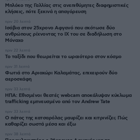
Μπλόκο της Γαλλίας στις ανεπιθύμητες διαφημιστικές
κλήσεις, πότε ξεκινά η απαγόρευση
πριν 20 λεπτά
Ισόβια στον 25χρονο Αφγανό που σκότωσε δύο
ανθρώπους ρίχνοντας το ΙΧ του σε διαδήλωση στο
Μόναχο
πριν 22 λεπτά
Το ταξίδι που θεωρείται το ωραιότερο στον κόσμο
πριν 31 λεπτά
Φωτιά στο Αριοχώρι Καλαμάτας, επιχειρούν δύο
αεροσκάφη
πριν 33 λεπτά
ΗΠΑ: Εθισμένοι θεατές webcam αποκάλυψαν κύκλωμα
trafficking εμπνευσμένο από τον Andrew Tate
πριν 33 λεπτά
Ο πάτος της κατσαρόλας μαυρίζει και κιτρινίζει; Πώς
καθαρίζει σωστά μέσα και έξω
πριν 38 λεπτά