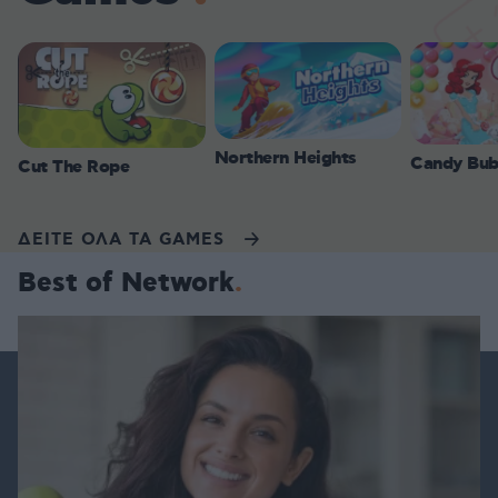
Northern Heights
Candy Bub
Cut The Rope
ΔΕΙΤΕ ΟΛΑ ΤΑ GAMES
Best of Network