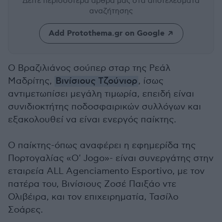
Δείτε περισσότερα άρθρα μας
στα αποτελέσματα
αναζήτησης
Add Protothema.gr on Google
Ο Βραζιλιάνος σούπερ σταρ της Ρεάλ
Μαδρίτης,
Βινίσιους Τζούνιορ
, ίσως
αντιμετωπίσει μεγάλη τιμωρία, επειδή είναι
συνιδιοκτήτης ποδοσφαιρικών συλλόγων και
εξακολουθεί να είναι ενεργός παίκτης.
Ο παίκτης-όπως αναφέρει η εφημερίδα της
Πορτογαλίας «O' Jogo»- είναι συνεργάτης στην
εταιρεία ALL Agenciamento Esportivo, με τον
πατέρα του, Βινίσιους Ζοσέ Παιξάο ντε
Ολιβέιρα, και τον επιχειρηματία, Τασίλο
Σοάρες.