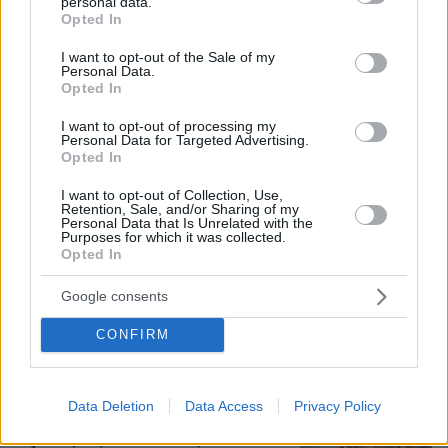
personal data.
grant or deny consent to Google and its third-party tags to
Opted In
use your data for below specified purposes in below Google
consent section.
I want to opt-out of the Sale of my
Personal Data.
Opted In
I want to opt-out of processing my
06.08.2026, 09:18
Personal Data for Targeted Advertising.
Νεαρή γυναίκα με ακατέργαστη ομορφιά από την
Opted In
Αιθιοπία έγινε viral, δείτε την εντυπωσιακή
I want to opt-out of Collection, Use,
μεταμόρφωσή της από μακιγιέρ
Retention, Sale, and/or Sharing of my
Personal Data that Is Unrelated with the
Purposes for which it was collected.
Opted In
Οι πρώτες εικόνες του νέου Canadair
515 που έρχεται Ελλάδα και θα πετά
και νύχτα
Google consents
176
06.08.2026, 10:22
CONFIRM
Loaded
:
71.95%
Data Deletion
Data Access
Privacy Policy
«Τα παιδιά έχουν μια μικρή ίωση»: Το