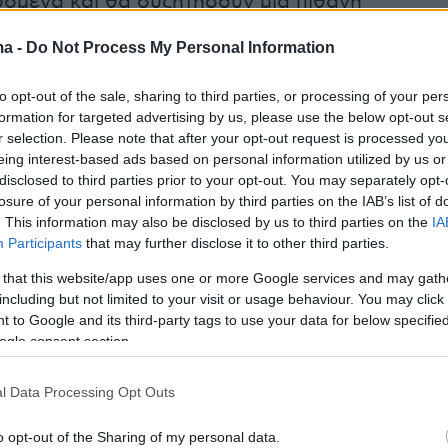
δομένα και θα συζητήσουν μία πιθανή
ου στο κλαμπ, ωστόσο το να υπάρχει ευτυχές
ma -
Do Not Process My Personal Information
διαπραγματεύσεις αυτές, δεν συγκεντρώνει τις
ς πιθανότητες αυτή τη στιγμή.
to opt-out of the sale, sharing to third parties, or processing of your per
formation for targeted advertising by us, please use the below opt-out s
r selection. Please note that after your opt-out request is processed y
για τον Ελ Αραμπί έχουν ήδη δείξει
eing interest-based ads based on personal information utilized by us or
αρκετές ομάδες της πατρίδας του, αλλά και ο
disclosed to third parties prior to your opt-out. You may separately opt-
losure of your personal information by third parties on the IAB’s list of
. This information may also be disclosed by us to third parties on the
IA
Participants
that may further disclose it to other third parties.
ιαφέρον των «ερυθρολεύκων» για Μουνιέ της
 that this website/app uses one or more Google services and may gath
πουν οι Γάλλοι
including but not limited to your visit or usage behaviour. You may click 
 to Google and its third-party tags to use your data for below specifi
ogle consent section.
δημοσιογράφος
Ρομέν Κολέ-Γκαντέν
l Data Processing Opt Outs
πως ο Ολυμπιακός ενδιαφέρεται σοβαρό για
υνιέ
της Μπρεστ. Πρόκειται για 29χρονο
o opt-out of the Sharing of my personal data.