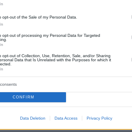
πό το Μπενίν, ο οποίος πήγε στην γαλλική
In
λοκαίρι του 2020 απο την Χάντερσφιλντ, στην
o opt-out of the Sale of my Personal Data.
σε 5 εκατ. ευρώ για να τον αποκτήσει.
In
ουνιέ, που είναι και διεθνής με την αφρικανική
to opt-out of processing my Personal Data for Targeted
ing.
πραγματοποιήσει 135 συμμετοχές τα τέσσερα
In
 σκοράροντας 33 γκολ και δίνοντας 9 ασίστ
o opt-out of Collection, Use, Retention, Sale, and/or Sharing
ερα 9 χιλ. αγωνιστικά λεπτά.Το συμβόλαιό του
ersonal Data that Is Unrelated with the Purposes for which it
lected.
ική ομάδα ολοκλήρωνεται αυτό το καλοκαίρι κ
In
ομάδα θελήσει να τον κάνει δική της, δεν θα
α πληρώσει κάποιο αντίτιμο.
consents
CONFIRM
υμε πως ο Ολυμπιακός αναζητεί παίκτες για
ι την επιθετική του γραμμή, αφού αυτή τη
κεται σχεδόν όλη... στον αέρα.
Data Deletion
Data Access
Privacy Policy