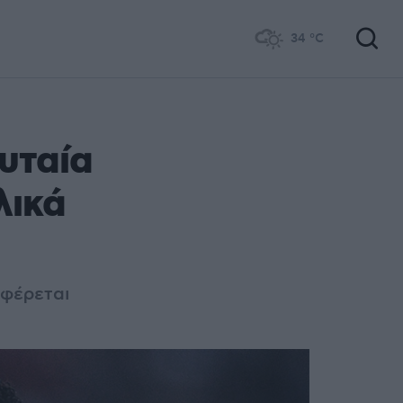
34
°C
υταία
λικά
αφέρεται