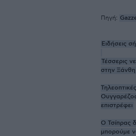
Πηγή:
Gazz
Ειδήσεις σ
Τέσσερις ν
στην Ξάνθη
Τηλεοπτικές
Ουγγαρέζος
επιστρέφει
Ο Τσίπρας δ
μπορούμε ν