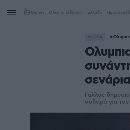
Games
Όλες οι Ειδήσεις
Ελλάδα
Πρωτοσέλι
Ολυμπι
SPORTS
Ολυμπια
συνάντη
σενάρια
Γάλλος δημοσιο
σοβαρά για τον