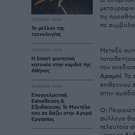
Ο Ολυμπιακό
μεταγραφικ
τις προσθή
27.07.2026, 06:00
τα συμβόλα
Το μέλλον της
τεχνολογίας
Μεταξύ αυτώ
03.08.2026, 10:56
τοποθετήσο
Η Smart φοιτητική
κατοικία στην καρδιά της
τον σχεδιασ
Αθήνας
Αραμπί
. Το
επιθετικού 
26.07.2026, 09:54
στην ομάδα
Επαγγελματική
Εκπαίδευση &
Εξειδίκευση: Το Mοντέλο
Οι Πειραιώ
που σε Bάζει στην Aγορά
σύλλογο θα 
Eργασίας
τελευταία 