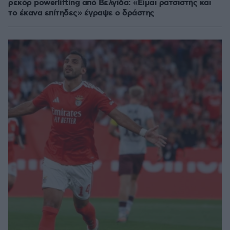
ρεκόρ powerlifting από Βελγίδα: «Είμαι ρατσιστής και
το έκανα επίτηδες» έγραψε ο δράστης