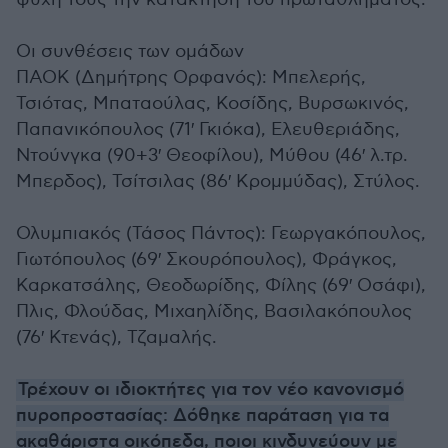
Οι συνθέσεις των ομάδων
ΠΑΟΚ (Δημήτρης Ορφανός): Μπελερής,
Τσιότας, Μπαταούλας, Κοσίδης, Βυρσωκινός,
Παπανικόπουλος (71′ Γκιόκα), Ελευθεριάδης,
Ντούνγκα (90+3′ Θεοφίλου), Μύθου (46′ λ.τρ.
Μπερδος), Τσίτσιλας (86′ Κρομμύδας), Στύλος.
Ολυμπιακός (Τάσος Πάντος): Γεωργακόπουλος,
Γιωτόπουλος (69′ Σκουρόπουλος), Φράγκος,
Καρκατσάλης, Θεοδωρίδης, Φίλης (69′ Οσάφι),
Πλις, Φλούδας, Μιχαηλίδης, Βασιλακόπουλος
(76′ Κτενάς), Τζαμαλής.
Τρέχουν οι ιδιοκτήτες για τον νέο κανονισμό
πυροπροστασίας: Δόθηκε παράταση για τα
ακαθάριστα οικόπεδα, ποιοι κινδυνεύουν με