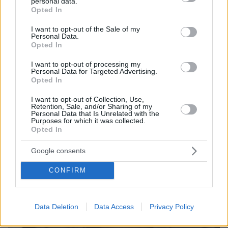
personal data.
grant or deny consent to Google and its third-party tags to
Opted In
use your data for below specified purposes in below Google
consent section.
06.08.2026, 23:17
I want to opt-out of the Sale of my
Personal Data.
Στη ΓΑΔΑ κρατείται η 46χρονη που κατηγορείται
Opted In
για την επίθεση στη Marfin, δείτε βίντεο και
φωτογραφίες
I want to opt-out of processing my
Personal Data for Targeted Advertising.
Opted In
I want to opt-out of Collection, Use,
Retention, Sale, and/or Sharing of my
Personal Data that Is Unrelated with the
Purposes for which it was collected.
Opted In
Google consents
CONFIRM
Data Deletion
Data Access
Privacy Policy