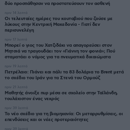
δύο προσπάθησαν να προστατεύσουν τον ασθενή
πριν 14 λεπτά
Οι τελευταίες ημέρες του κουταβιού που ζούσε με
λύκους στην Κεντρική Μακεδονία - Γιατί δεν
περισυνελέγη
πριν 17 λεπτά
Μπορεί ο γιος του Χατζιδάκι να απαγορεύσει στον
Μητσιά να τραγουδάει τον «Γιάννη τον φονιά»; Πού
σταματάει ο νόμος για τα πνευματικά δικαιώματα
πριν 19 λεπτά
Πετρέλαιο: Πιάνει και πάλι τα 83 δολάρια το Brent μετά
το σχέδιο του Ιράν για τα Στενά του Ορμούζ
πριν 21 λεπτά
Μαθητής άνοιξε πυρ μέσα σε σχολείο στην Ταϊλάνδη,
τουλάχιστον ένας νεκρός
πριν 39 λεπτά
Το νέο σχέδιο για τη βιομηχανία: Οι μεταρρυθμίσεις, οι
επενδύσεις και οι νέες προτεραιότητες
πριν 39 λεπτά