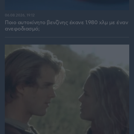
06.08.2026, 19:12
Ποιο αυτοκίνητο βενζίνης έκανε 1.980 χλμ με έναν
ανεφοδιασμό;