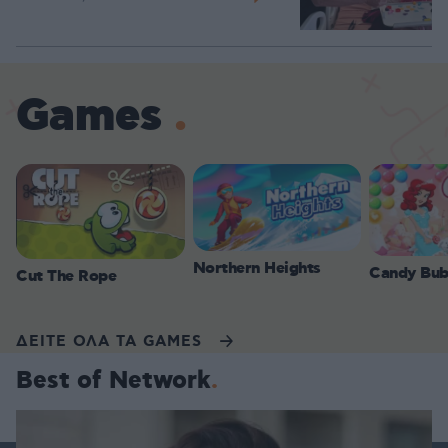
Games
Northern Heights
Candy Bub
Cut The Rope
ΔΕΙΤΕ ΟΛΑ ΤΑ GAMES
Best of Network