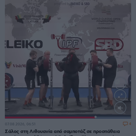
Loaded
:
100.00%
4
07.08.2026, 06:51
Σάλος στη Λιθουανία από σαμποτάζ σε προσπάθεια