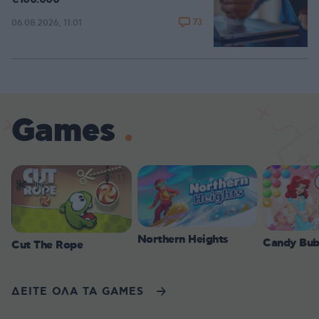
€100.000
73
06.08.2026, 11:01
Games
Northern Heights
Candy Bub
Cut The Rope
ΔΕΙΤΕ ΟΛΑ ΤΑ GAMES