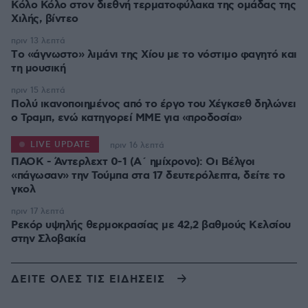
Κόλο Κόλο στον διεθνή τερματοφύλακα της ομάδας της
Χιλής, βίντεο
πριν 13 λεπτά
Tο «άγνωστο» λιμάνι της Χίου με το νόστιμο φαγητό και
τη μουσική
πριν 15 λεπτά
Πολύ ικανοποιημένος από το έργο του Χέγκσεθ δηλώνει
ο Τραμπ, ενώ κατηγορεί ΜΜΕ για «προδοσία»
LIVE UPDATE
πριν 16 λεπτά
ΠΑΟΚ - Άντερλεχτ 0-1 (Α΄ ημίχρονο): Οι Βέλγοι
«πάγωσαν» την Τούμπα στα 17 δευτερόλεπτα, δείτε το
γκολ
πριν 17 λεπτά
Ρεκόρ υψηλής θερμοκρασίας με 42,2 βαθμούς Κελσίου
στην Σλοβακία
ΔΕΙΤΕ ΟΛΕΣ ΤΙΣ ΕΙΔΗΣΕΙΣ