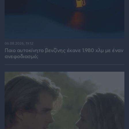
06.08.2026, 19:12
Ποιο αυτοκίνητο βενζίνης έκανε 1.980 χλμ με έναν
ανεφοδιασμό;