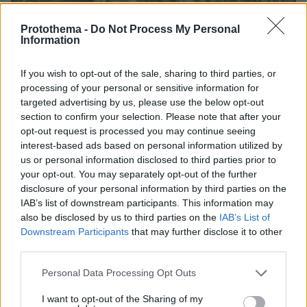
Protothema -
Do Not Process My Personal
Information
06.08.2026, 19:34
Γιατί δεν έσωσα το κουτάβι: Ο ερευνητής που
If you wish to opt-out of the sale, sharing to third parties, or
κατέγραφε τη συμβίωση του μικρού σκυλιού με
processing of your personal or sensitive information for
αγέλη λύκων εξηγεί γιατί δεν επενέβη, όταν το
targeted advertising by us, please use the below opt-out
είδε άρρωστο
section to confirm your selection. Please note that after your
opt-out request is processed you may continue seeing
interest-based ads based on personal information utilized by
us or personal information disclosed to third parties prior to
your opt-out. You may separately opt-out of the further
disclosure of your personal information by third parties on the
IAB’s list of downstream participants. This information may
also be disclosed by us to third parties on the
IAB’s List of
Downstream Participants
that may further disclose it to other
third parties.
Please note that this website/app uses one or more Google
Personal Data Processing Opt Outs
services and may gather and store information including but
not limited to your visit or usage behaviour. You may click to
I want to opt-out of the Sharing of my