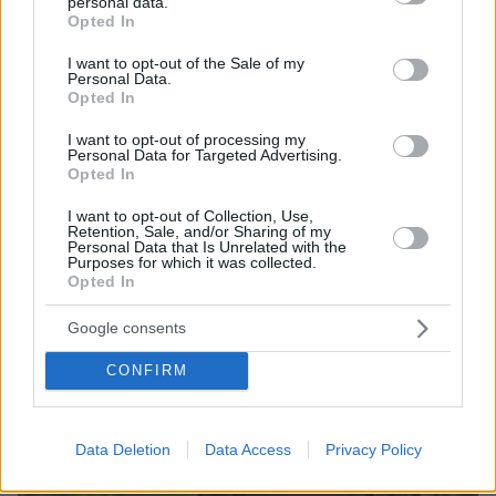
personal data.
grant or deny consent to Google and its third-party tags to
Opted In
use your data for below specified purposes in below Google
consent section.
I want to opt-out of the Sale of my
Personal Data.
Opted In
I want to opt-out of processing my
Personal Data for Targeted Advertising.
Opted In
06.08.2026, 12:32
I want to opt-out of Collection, Use,
Retention, Sale, and/or Sharing of my
Η αποκαλυπτική κατάθεση της συζύγου του
Personal Data that Is Unrelated with the
Αφγανού: Πώς γνωρίσαμε τη Λίσα, γιατί
Purposes for which it was collected.
Opted In
υποψιάστηκα ότι ήταν το πτώμα στη βαλίτσα
Google consents
CONFIRM
Data Deletion
Data Access
Privacy Policy