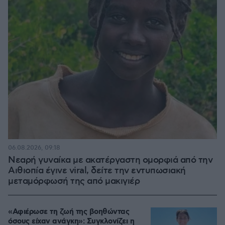
06.08.2026, 09:18
Νεαρή γυναίκα με ακατέργαστη ομορφιά από την
Αιθιοπία έγινε viral, δείτε την εντυπωσιακή
μεταμόρφωσή της από μακιγιέρ
«Αφιέρωσε τη ζωή της βοηθώντας
όσους είχαν ανάγκη»: Συγκλονίζει η