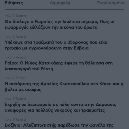
Ειδήσεις
Δημοφιλή
Σχολιασμένα
πριν 2 λεπτά
Θα διάλεγε ο Ρωμαίος την Ιουλιέτα σήμερα; Πώς οι
εφαρμογές αλλάζουν την εικόνα του έρωτα
πριν 2 λεπτά
Υπέκυψε στα τραύματά του ο 35χρονος που είχε
τροχαίο με αγριογούρουνο στην Εύβοια
πριν 3 λεπτά
Polpo: O Νίκος Κατσικάκης έφερε τη θάλασσα στη
λαχαναγορά τού Ρέντη
πριν 7 λεπτά
Η απόδραση της Αμαλίας Κωστοπούλου στο Κάπρι και η
βόλτα με σκάφος
πριν 9 λεπτά
Έκρηξη σε λεωφορείο σε πόλη κοντά στην Δαμασκό,
αναφορές για πολλούς νεκρούς και τραυματίες
πριν 9 λεπτά
Βοζίνια: Αλεξιπτωτιστής παρέδωσε την φανέλα της