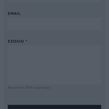
EMAIL
ΣΧΌΛΙΟ *
Απομένουν
2500
χαρακτήρες