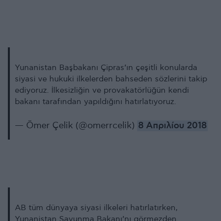
Yunanistan Başbakanı Çipras’ın çeşitli konularda
siyasi ve hukuki ilkelerden bahseden sözlerini takip
ediyoruz. İlkesizliğin ve provakatörlüğün kendi
bakanı tarafından yapıldığını hatırlatıyoruz.
— Ömer Çelik (@omerrcelik)
8 Απριλίου 2018
AB tüm dünyaya siyasi ilkeleri hatırlatırken,
Yunanistan Savunma Bakanı’nı görmezden