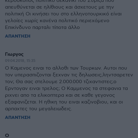
κεροσκοπος πολιτικο δεκανικι του Συριζα που
απευθύνεται σε ηλίθιους και άσχετους με την
πολιτική Οι κινήσει του στο ελληνοτουρκικό είναι
γελοίες χωρίς κανένα πολιτικό περιεχόμενο
Επικίνδυνο παρταλι τίποτα άλλο
ΑΠΑΝΤΗΣΗ
Γιωργος
09.04.2018, 15:35
Ο Καμενος ειναι το αλλοθι των Τουρκων. Αυτοι που
τον υπερασπιζονται ξεχναν τις δηλωσεις;ληντσαρετεν
τον; Θα σας στελουμε 2.000.000 τζιχαντιστες;ο
Ερντογαν ειναι τρελος; Ο Καμμενος τα στεφανια τα
ριχνει απο τα ελικοπτερα και σε καθε γεγονος
εξαφανιζεται. Η ηθικη του ειναι καζινοβιου, και οι
αρπαχτες του μεγαλειωδεις.
ΑΠΑΝΤΗΣΗ
Ο