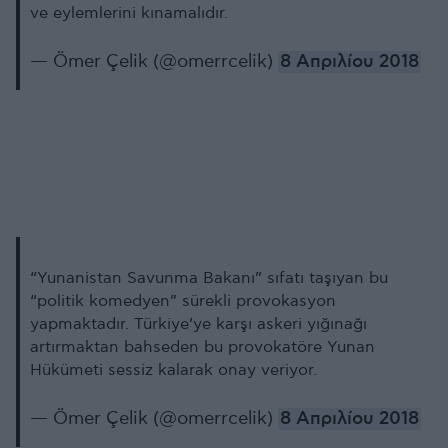
ve eylemlerini kınamalıdır.
— Ömer Çelik (@omerrcelik)
8 Απριλίου 2018
“Yunanistan Savunma Bakanı” sıfatı taşıyan bu
“politik komedyen” sürekli provokasyon
yapmaktadır. Türkiye’ye karşı askeri yığınağı
artırmaktan bahseden bu provokatöre Yunan
Hükümeti sessiz kalarak onay veriyor.
— Ömer Çelik (@omerrcelik)
8 Απριλίου 2018