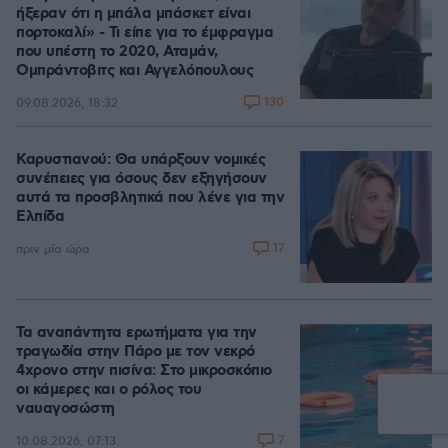
ήξεραν ότι η μπάλα μπάσκετ είναι
πορτοκαλί» - Τι είπε για το έμφραγμα
που υπέστη το 2020, Αταμάν,
Ομπράντοβιτς και Αγγελόπουλους
130
09.08.2026, 18:32
Καρυστιανού: Θα υπάρξουν νομικές
συνέπειες για όσους δεν εξηγήσουν
αυτά τα προσβλητικά που λένε για την
Ελπίδα
17
πριν μία ώρα
Τα αναπάντητα ερωτήματα για την
τραγωδία στην Πάρο με τον νεκρό
4χρονο στην πισίνα: Στο μικροσκόπιο
οι κάμερες και ο ρόλος του
ναυαγοσώστη
7
10.08.2026, 07:13