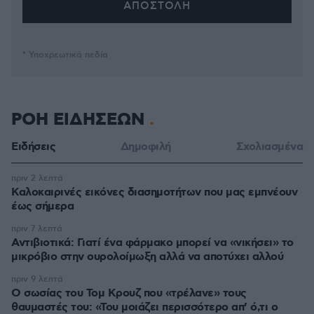
* Υποχρεωτικά πεδία
ΡΟΗ ΕΙΔΗΣΕΩΝ
Ειδήσεις
Δημοφιλή
Σχολιασμένα
πριν 2 λεπτά
Καλοκαιρινές εικόνες διασημοτήτων που μας εμπνέουν
έως σήμερα
πριν 7 λεπτά
Αντιβιοτικά: Γιατί ένα φάρμακο μπορεί να «νικήσει» το
μικρόβιο στην ουρολοίμωξη αλλά να αποτύχει αλλού
πριν 9 λεπτά
Ο σωσίας του Τομ Κρουζ που «τρέλανε» τους
θαυμαστές του: «Του μοιάζει περισσότερο απ’ ό,τι ο