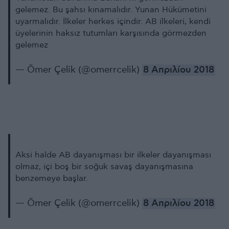
gelemez. Bu şahsı kınamalıdır. Yunan Hükümetini
uyarmalıdır. İlkeler herkes içindir. AB ilkeleri, kendi
üyelerinin haksız tutumları karşısında görmezden
gelemez
— Ömer Çelik (@omerrcelik)
8 Απριλίου 2018
Aksi halde AB dayanışması bir ilkeler dayanışması
olmaz, içi boş bir soğuk savaş dayanışmasına
benzemeye başlar.
— Ömer Çelik (@omerrcelik)
8 Απριλίου 2018