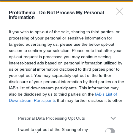
09.04.2018, 13:55
Η καταδικη των παραμυθατζηδων, αχρηστων και
Protothema -
Do Not Process My Personal
Information
επικινδυνων τσιπρα - καμμενου δεν ειναι δουλεια
ουτε του τουρκου ουτε της ΕΕ. Ειναι υποθεση του
ελληνικου λαου. Η καταδικη του εκβιαστη ερντογαν
If you wish to opt-out of the sale, sharing to third parties, or
ειναι υποθεση της ΕΕ, επειδη εκβιαζει οτι θα γεμισει
processing of your personal or sensitive information for
με τζιχαντιστες την Ευρωπη, επειδη παραβιαζει και
targeted advertising by us, please use the below opt-out
απειλει τα ελληνικα - ευρωπαικα συνορα και επειδη
section to confirm your selection. Please note that after your
παιρνει χρηματα απο την ΕΕ για τους μεταναστες και
opt-out request is processed you may continue seeing
interest-based ads based on personal information utilized by
τα ξοδευει σε εξοπλιστικα για να εισβαλει στη Συρια.
us or personal information disclosed to third parties prior to
Η ΕΕ αν ηθελε πραγματικα να προστατεψει τα
your opt-out. You may separately opt-out of the further
ευρωπαικα συνορα, δεν θα ανοιγε τα συνορα της
disclosure of your personal information by third parties on the
Ευρωπης στην Τουρκια, δεν θα χρηματοδοτουσε ολη
IAB’s list of downstream participants. This information may
αυτη τη νοσηρη κατασταση για να γινει η Ελλαδα
also be disclosed by us to third parties on the
IAB’s List of
χωρος σταθμευσης αλλοθρησκων λαθρομεταναστων,
Downstream Participants
that may further disclose it to other
αλλα ακομα και τωρα που βλεπει αυτη τη νοσηροτητα
third parties.
να παιρνει πολυ επικινδυνες διαστασεις θα φροντιζε
να τη σταματησει και θα εδινε σαφες μηνυμα να μην
Please note that this website/app uses one or more Google
Personal Data Processing Opt Outs
ερχονται αλλοι, εχοντας την φροντεξ να προστατευει
services and may gather and store information including but
τα συνορα οπως κανονικα πρεπει να κανει και οχι να
not limited to your visit or usage behaviour. You may click to
I want to opt-out of the Sharing of my