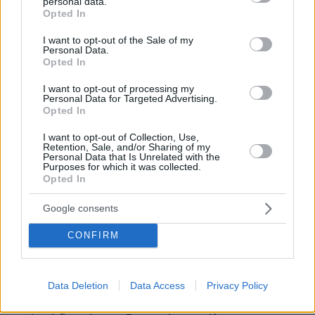
personal data.
κανει διασωσεις λαθρομεταναστων. Επισης τα λεφτα
grant or deny consent to Google and its third-party tags to
Opted In
που δινει στη τουρκια θα επρεπε να ηταν για τη
use your data for below specified purposes in below Google
ναυλωση των αεροπλανων, για να γυρισουν πισω στις
consent section.
I want to opt-out of the Sale of my
Personal Data.
χωρες τους και αν η τουρκια συνεχιζε να στελνει
Opted In
ακομα στην Ελλαδα - Ευρωπη μεταναστες να την
καταδικαζε με οικονομικες κυρωσεις και με
I want to opt-out of processing my
εμπαργκο.
Personal Data for Targeted Advertising.
Opted In
ΑΠΑΝΤΗΣΗ
I want to opt-out of Collection, Use,
Retention, Sale, and/or Sharing of my
Personal Data that Is Unrelated with the
nik the greek
Purposes for which it was collected.
09.04.2018, 08:06
Opted In
Καλα ειστε με τα καλα σας?επρεπε ολοι οι Ελληνες
να ειμαστε με αυτα που λεει ο Καμμενος,αλλα
Google consents
βεβαια,σε μερικους δεν φευγει η τουρκια απο μεσα
CONFIRM
τους ,το θελουν το οθωμανικο δικαιο!!
ΑΠΑΝΤΗΣΗ
Data Deletion
Data Access
Privacy Policy
Η θάλασσα δεν έχει σύνορα
09.04.2018, 10:23