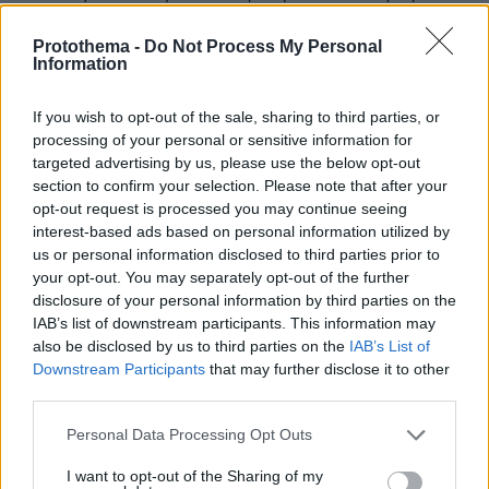
θέματος.
Protothema -
Do Not Process My Personal
Information
- Για πρώτη φορά δημόσια ο Τραμπ τόνισε ότι η
ελληνική οικονομία στέκεται στα πόδια της
If you wish to opt-out of the sale, sharing to third parties, or
βγήκε από την κρίση και ενθάρρυνε
processing of your personal or sensitive information for
αμερικανούς επιχειρηματίες να επενδύσουν
targeted advertising by us, please use the below opt-out
section to confirm your selection. Please note that after your
στην Ελλάδα.
opt-out request is processed you may continue seeing
interest-based ads based on personal information utilized by
- Είναι η σύσταση ομάδας εργασίας μεταξύ
us or personal information disclosed to third parties prior to
των υπουργών Οικονομίας για την προώθηση
your opt-out. You may separately opt-out of the further
disclosure of your personal information by third parties on the
συγκεκριμένων επενδύσεων στην Ελλάδα,
IAB’s list of downstream participants. This information may
also be disclosed by us to third parties on the
IAB’s List of
- Όπως και ότι αναγνωρίστηκαν οι δυνατότητες
Downstream Participants
that may further disclose it to other
της χώρας μας να καταστεί κόμβος ενέργειας,
third parties.
και επικοινωνίας. Η κατασκευή του της πλωτής
Please note that this website/app uses one or more Google
Personal Data Processing Opt Outs
πλατφόρμας για LNG (υγροποιημένο αέριο)
services and may gather and store information including but
στην Αλεξανδρούπολη με την προοπτική να
not limited to your visit or usage behaviour. You may click to
I want to opt-out of the Sharing of my