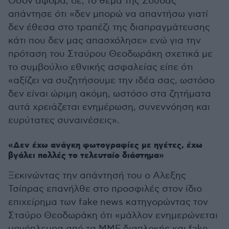
Όσον αφορά, δε, το θέμα της Σούδας
απάντησε ότι «δεν μπορώ να απαντήσω γιατί
δεν έθεσα στο τραπέζι της διαπραγμάτευσης
κάτι που δεν μας απασχόλησε» ενώ για την
πρόταση του Σταύρου Θεοδωράκη σχετικά με
το συμβούλιο εθνικής ασφαλείας είπε ότι
«αξίζει να συζητήσουμε την ιδέα σας, ωστόσο
δεν είναι ώριμη ακόμη, ωστόσο στα ζητήματα
αυτά χρειάζεται ενημέρωση, συνεννόηση και
ευρύτατες συναινέσεις».
«Δεν έχω ανάγκη φωτογραφίες με ηγέτες, έχω
βγάλει πολλές το τελευταίο διάστημα»
Ξεκινώντας την απάντησή του ο Αλεξης
Τσίπρας επανήλθε στο προσφιλές στον ίδιο
επιχείρημα των fake news κατηγορώντας τον
Σταύρο Θεοδωράκη ότι «μάλλον ενημερώνεται
μονόπλευρα από τα ΜΜΕ διαπλοκής και fake