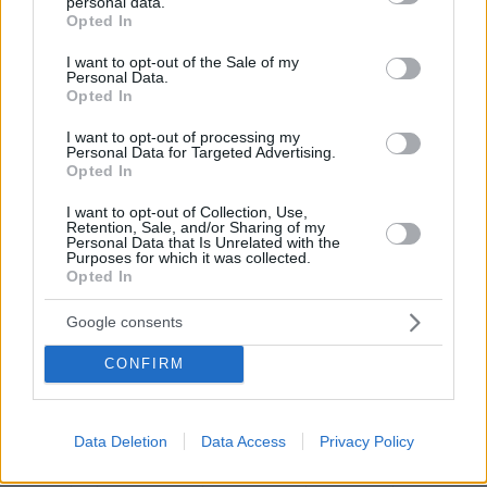
personal data.
grant or deny consent to Google and its third-party tags to
είμαστε η δεύτερη χωρα ΕΕ που εισάγει
Opted In
use your data for below specified purposes in below Google
σχιστολιθικό αέριο επιβεβαιώνοντας την θέση
consent section.
I want to opt-out of the Sale of my
Ελλάδας ως ενεργειακού κόμβου.
Personal Data.
Opted In
- Ότι αναγνωρίστηκε σε όλα τα επίπεδα το
I want to opt-out of processing my
Personal Data for Targeted Advertising.
γεγονός ότι η επόμενη ΔΕΘ όπου τιμώμενη
Opted In
χώρα θα είναι ΗΠΑ, θα αποτελέσει σημειο
καμπής για αμερικανικές επενδύσεις ιδιαίτερα
I want to opt-out of Collection, Use,
Retention, Sale, and/or Sharing of my
στις νέες τεχνολογίες.
Personal Data that Is Unrelated with the
Purposes for which it was collected.
Opted In
- η διαβεβαίωση της κυρίας Λαγκάρντ ότι η
Google consents
ελληνική οικονομία πέρασε τον κάβο, δεν
απαιτούνται νεά μέτρα σε αντίθεση με όσα
CONFIRM
φαντασιώνονταν εδώ πολλοί και τα
δημοσιεύματα του Τύπου, και το ΔΝΤ θα έχει
επικοδομητική στάση.
Data Deletion
Data Access
Privacy Policy