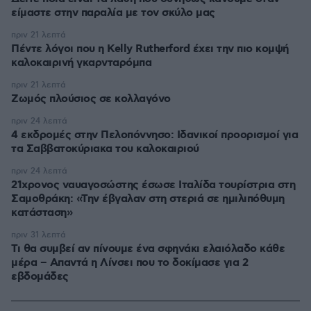
είμαστε στην παραλία με τον σκύλο μας
πριν 21 λεπτά
Πέντε λόγοι που η Kelly Rutherford έχει την πιο κομψή
καλοκαιρινή γκαρνταρόμπα
πριν 21 λεπτά
Ζωμός πλούσιος σε κολλαγόνο
πριν 24 λεπτά
4 εκδρομές στην Πελοπόννησο: Ιδανικοί προορισμοί για
τα Σαββατοκύριακα του καλοκαιριού
πριν 24 λεπτά
21χρονος ναυαγοσώστης έσωσε Ιταλίδα τουρίστρια στη
Σαμοθράκη: «Την έβγαλαν στη στεριά σε ημιλιπόθυμη
κατάσταση»
πριν 31 λεπτά
Τι θα συμβεί αν πίνουμε ένα σφηνάκι ελαιόλαδο κάθε
μέρα – Απαντά η Λίνσει που το δοκίμασε για 2
εβδομάδες