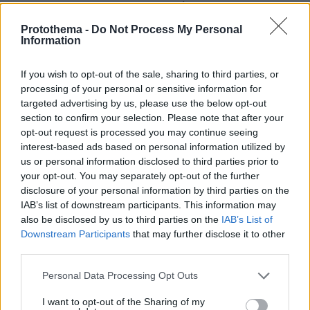
ΔΕΙΤΕ ΟΛΕΣ ΤΙΣ ΕΙΔΗΣΕΙΣ
Protothema -
Do Not Process My Personal
Information
ΤΑ ΠΙΟ ΔΗΜΟΦΙΛΗ
If you wish to opt-out of the sale, sharing to third parties, or
processing of your personal or sensitive information for
targeted advertising by us, please use the below opt-out
section to confirm your selection. Please note that after your
opt-out request is processed you may continue seeing
interest-based ads based on personal information utilized by
us or personal information disclosed to third parties prior to
your opt-out. You may separately opt-out of the further
disclosure of your personal information by third parties on the
IAB’s list of downstream participants. This information may
also be disclosed by us to third parties on the
IAB’s List of
Downstream Participants
that may further disclose it to other
third parties.
Please note that this website/app uses one or more Google
Personal Data Processing Opt Outs
services and may gather and store information including but
not limited to your visit or usage behaviour. You may click to
I want to opt-out of the Sharing of my