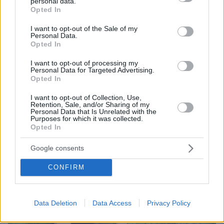
personal data.
grant or deny consent to Google and its third-party tags to
Opted In
use your data for below specified purposes in below Google
consent section.
I want to opt-out of the Sale of my
Personal Data.
Opted In
07.08.2026, 13:17
I want to opt-out of processing my
Ο οδηγός του φορτηγού περιγράφει πώς έγινε το
Personal Data for Targeted Advertising.
Opted In
τροχαίο με τους νεκρούς μάνα και γιο στις Σέρρες,
η 43χρονη και ο 21χρονος πήγαιναν μαζί για
I want to opt-out of Collection, Use,
δουλειά
Retention, Sale, and/or Sharing of my
Personal Data that Is Unrelated with the
Purposes for which it was collected.
Opted In
Google consents
CONFIRM
Data Deletion
Data Access
Privacy Policy