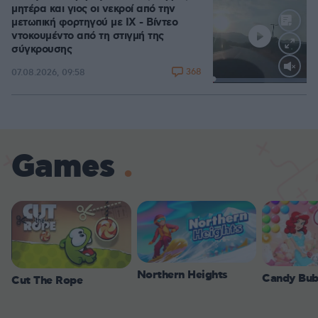
μητέρα και γιος οι νεκροί από την
μετωπική φορτηγού με ΙΧ - Βίντεο
ντοκουμέντο από τη στιγμή της
σύγκρουσης
368
07.08.2026, 09:58
Loaded
:
100.00%
Games
Northern Heights
Candy Bub
Cut The Rope