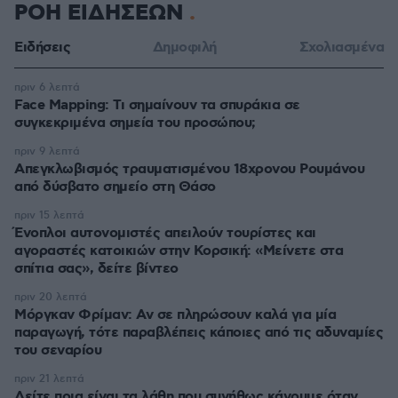
ΡΟΗ ΕΙΔΗΣΕΩΝ
Ειδήσεις
Δημοφιλή
Σχολιασμένα
πριν 6 λεπτά
Face Mapping: Τι σημαίνουν τα σπυράκια σε
συγκεκριμένα σημεία του προσώπου;
πριν 9 λεπτά
Απεγκλωβισμός τραυματισμένου 18χρονου Ρουμάνου
από δύσβατο σημείο στη Θάσο
πριν 15 λεπτά
Ένοπλοι αυτονομιστές απειλούν τουρίστες και
αγοραστές κατοικιών στην Κορσική: «Μείνετε στα
σπίτια σας», δείτε βίντεο
πριν 20 λεπτά
Μόργκαν Φρίμαν: Αν σε πληρώσουν καλά για μία
παραγωγή, τότε παραβλέπεις κάποιες από τις αδυναμίες
του σεναρίου
πριν 21 λεπτά
Δείτε ποια είναι τα λάθη που συνήθως κάνουμε όταν