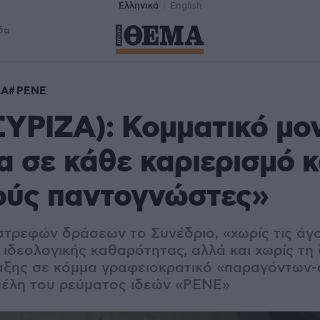
Ελληνικά
English
δα
ΖΑ
ΡΕΝΕ
ΥΡΙΖΑ): Κομματικό μο
α σε κάθε καριερισμό κ
ούς παντογνώστες»
τρεφών δράσεων το Συνέδριο, «χωρίς τις άγ
 ιδεολογικής καθαρότητας, αλλά και χωρίς τη
ξης σε κόμμα γραφειοκρατικό «παραγόντων-
έλη του ρεύματος ιδεών «ΡΕΝΕ»