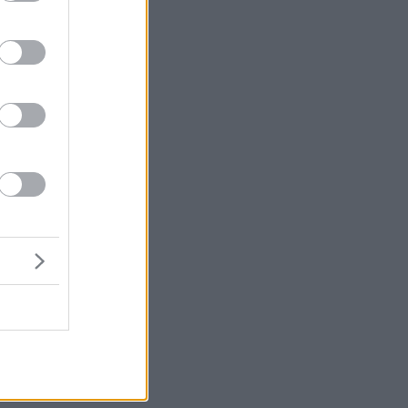
υ,
α
ο