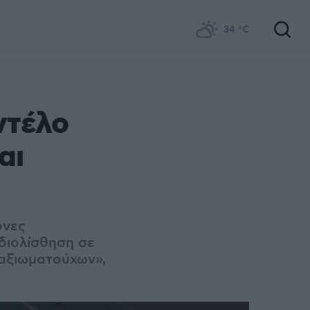
34
°C
ντέλο
αι
ονες
 διολίσθηση σε
αξιωματούχων»,