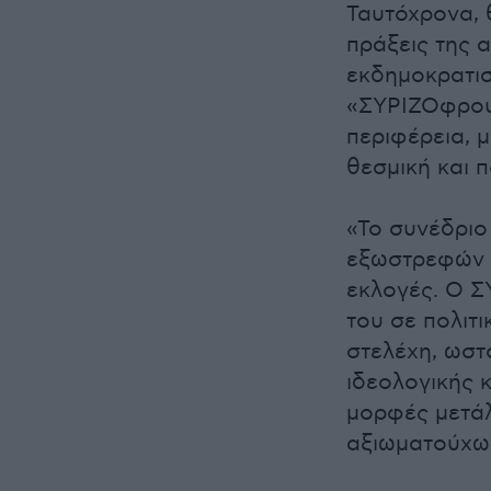
Ταυτόχρονα, 
πράξεις της 
εκδημοκρατισ
«ΣΥΡΙΖΟφρου
περιφέρεια, 
θεσμική και 
«Το συνέδριο 
εξωστρεφών δ
εκλογές. Ο ΣΥ
του σε πολιτ
στελέχη, ωστ
ιδεολογικής 
μορφές μετά
αξιωματούχω