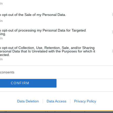
 το μετασχηματισμό του κομματικού μοντέλο
In
α, ενεργά μέλη, χωρίς γραφειοκρατικές
o opt-out of the Sale of my Personal Data.
αποτελεσματικότητα και κοινωνική
In
δότηση. Με αξιοποίηση των ψηφιακών
to opt-out of processing my Personal Data for Targeted
ωρίς να νοθεύονται, να περιχαρακώνονται ή να
ing.
αι οι αρχές του. Αλλά και ενός κομματικού
In
 θα προσκαλεί και θα ελκύει τη νεολαία να
o opt-out of Collection, Use, Retention, Sale, and/or Sharing
ersonal Data that Is Unrelated with the Purposes for which it
ταγωνιστικό ρόλο, αποδομώντας στεγανά,
lected.
άδες, αλλά και με περιορισμό θητειών, ενάντια
In
ερισμό και φωτεινούς παντογνώστες».
consents
 την κομματική λειτουργία, «τα σύγχρονα
CONFIRM
κόμματα πρέπει να αποτρέπουν την δημιουργί
άμεσων αποφασιστικών(γραφειοκρατικών)
Data Deletion
Data Access
Privacy Policy
απομακρύνουν τη σχέση της βάσης με το
τηρούν οι συνυπογράφοντες και προτείνουν 