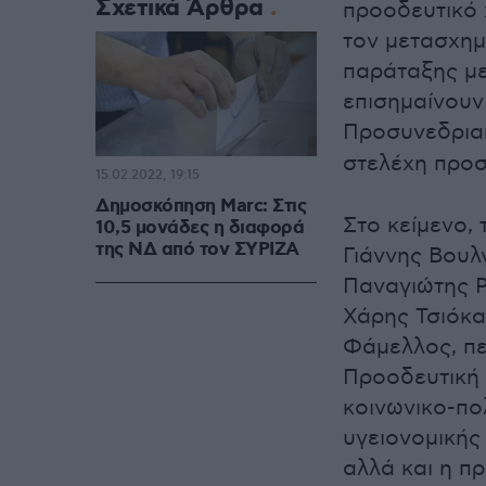
Σχετικά Άρθρα
προοδευτικό 
τον μετασχημ
παράταξης με
επισημαίνουν
Προσυνεδρια
στελέχη προσ
15.02.2022, 19:15
Δημοσκόπηση Marc: Στις
Στο κείμενο,
10,5 μονάδες η διαφορά
της ΝΔ από τον ΣΥΡΙΖΑ
Γιάννης Βουλ
Παναγιώτης Ρ
Χάρης Τσιόκα
Φάμελλος, πε
Προοδευτική 
κοινωνικο-πολ
υγειονομικής
αλλά και η π