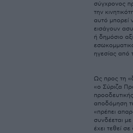
σύγχρονος πρ
την κινητικό
αυτό μπορεί 
εισάγουν ασυ
ή δημόσιο αξ
εσωκομματικό
ηγεσίας από 
Ως προς τη «
«ο Σύριζα Πρ
προοδευτικής
αποδόμηση τω
«πρέπει απαρα
συνδέεται με
έχει τεθεί σ