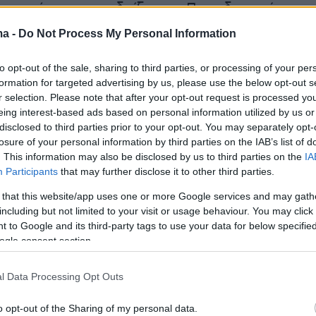
αι «πρέπει να αναδείξει την Προοδευτική
διέξοδο».
ma -
Do Not Process My Personal Information
to opt-out of the sale, sharing to third parties, or processing of your per
formation for targeted advertising by us, please use the below opt-out s
πρίσμα, οι συνυπογράφοντες επισημαίνουν πω
r selection. Please note that after your opt-out request is processed y
ιο του ΣΥΡΙΖΑ-ΠΣ
τον ερχόμενο Απρίλιο
eing interest-based ads based on personal information utilized by us or
πρέπει να επανατοποθετήσει το πεδίο της
disclosed to third parties prior to your opt-out. You may separately opt-
losure of your personal information by third parties on the IAB’s list of
ς από τις «προσωπικές σκιαμαχίες και
. This information may also be disclosed by us to third parties on the
IA
υσπειρώσεις», σε μια αναμέτρηση προγραμμάτ
Participants
that may further disclose it to other third parties.
ς με ενεργό την κοινωνία και τις ανάγκες της»
 that this website/app uses one or more Google services and may gath
 πως «η τομή λοιπόν έχει περιεχόμενο και
including but not limited to your visit or usage behaviour. You may click 
σύγχρονη πολιτική πλατφόρμα για ένα νέο
 to Google and its third-party tags to use your data for below specifi
ogle consent section.
προσανατολισμό, υπερβαίνοντας λάθη και
υ παρελθόντος».
l Data Processing Opt Outs
σιο, «πρέπει να επιταχυνθούν τα βήματα που
o opt-out of the Sharing of my personal data.