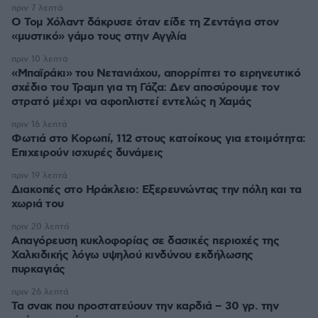
πριν 7 λεπτά
Ο Τομ Χόλαντ δάκρυσε όταν είδε τη Ζεντάγια στον
«μυστικό» γάμο τους στην Αγγλία
πριν 10 λεπτά
«Μπαϊράκι» του Νετανιάχου, απορρίπτει το ειρηνευτικό
σχέδιο του Τραμπ για τη Γάζα: Δεν αποσύρουμε τον
στρατό μέχρι να αφοπλιστεί εντελώς η Χαμάς
πριν 16 λεπτά
Φωτιά στο Κορωπί, 112 στους κατοίκους για ετοιμότητα:
Επιχειρούν ισχυρές δυνάμεις
πριν 19 λεπτά
Διακοπές στο Ηράκλειο: Εξερευνώντας την πόλη και τα
χωριά του
πριν 20 λεπτά
Απαγόρευση κυκλοφορίας σε δασικές περιοχές της
Χαλκιδικής λόγω υψηλού κινδύνου εκδήλωσης
πυρκαγιάς
πριν 26 λεπτά
Τα σνακ που προστατεύουν την καρδιά – 30 γρ. την