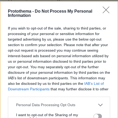
ελληνικού τουρισμού. Θα στοχεύει στη
μετατροπή της Ελλάδας σε έναν ώριμο,
Protothema -
Do Not Process My Personal
ποιοτικό, ασφαλή τουριστικό προορισμό,
Information
υψηλών προδιαγραφών
».
If you wish to opt-out of the sale, sharing to third parties, or
processing of your personal or sensitive information for
απώλειες
Οσον αφορά τις
, σύμφωνα με τα
targeted advertising by us, please use the below opt-out
στοιχεία που δημοσιοποίησε η Τράπεζα της
section to confirm your selection. Please note that after your
Ελλάδος την προηγούμενη εβδομάδα, στο
opt-out request is processed you may continue seeing
interest-based ads based on personal information utilized by
τετράμηνο Ιανουαρίου-Απριλίου η τουριστική
us or personal information disclosed to third parties prior to
κίνηση ήταν μειωμένη κατά 36,1%. Αποτέλεσμα
your opt-out. You may separately opt-out of the further
αυτού, τα έσοδα να εμφανίσουν πτώση κατά
disclosure of your personal information by third parties on the
51,4%, σε σχέση με την αντίστοιχη περυσινή
IAB’s list of downstream participants. This information may
περίοδο.
also be disclosed by us to third parties on the
IAB’s List of
Downstream Participants
that may further disclose it to other
third parties.
οι αφίξεις μειώθηκαν κατά
Μόνο τον Απρίλιο
96,2% και οι εισπράξεις κατά 98,7%
Please note that this website/app uses one or more Google
σε
Personal Data Processing Opt Outs
services and may gather and store information including but
σύγκριση με τον αντίστοιχο μήνα του 2019. Για
not limited to your visit or usage behaviour. You may click to
I want to opt-out of the Sharing of my