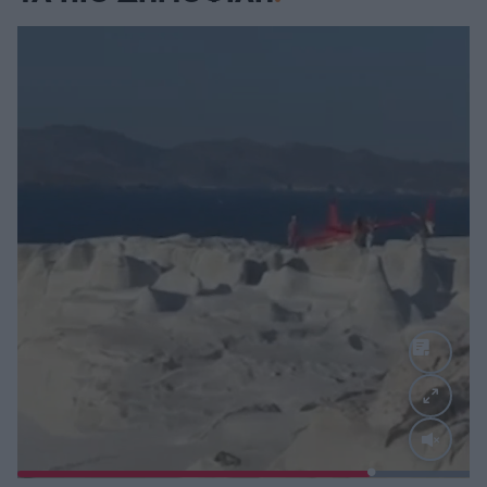
Loaded
:
100.00%