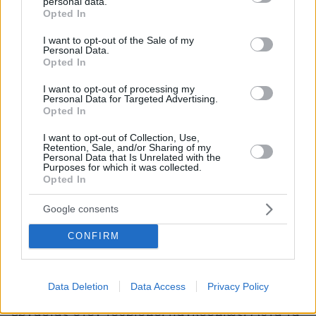
τις πέντε σημαντικότερες αγορές μας, που μαζί
personal data.
grant or deny consent to Google and its third-party tags to
Opted In
συνεισφέρουν το 50% των εσόδων του
use your data for below specified purposes in below Google
εισερχόμενου τουρισμού, οι τελευταίες
consent section.
I want to opt-out of the Sale of my
Personal Data.
εκτιμήσεις του ΔΝΤ για τη μεταβολή του ΑΕΠ
Opted In
τους το 2020 κυμαίνονται μεταξύ -6% και -9%.
I want to opt-out of processing my
Personal Data for Targeted Advertising.
Λόγω του πλήγματος της πανδημίας στην
Opted In
ελευθερία των μετακινήσεων, οι επιπτώσεις
I want to opt-out of Collection, Use,
στην τουριστική οικονομία είναι ακόμα
Retention, Sale, and/or Sharing of my
Personal Data that Is Unrelated with the
μεγαλύτερες:
Purposes for which it was collected.
Opted In
Ο
Παγκόσμιος Οργανισμός Τουρισμού
εκτιμά
Google consents
ότι το 2020, και ανάλογα με το πως και πότε θα
CONFIRM
ανοίξουν ξανά τα σύνορα, η μείωση εσόδων
θα κυμανθεί από -62% ή - 910 δισ. δολάρια,
έως - 79% ή 1.2 τρισ. δολάρια. Ως αποτέλεσμα
Data Deletion
Data Access
Privacy Policy
θα τεθούν σε κίνδυνο 100 έως 120 εκατ. θέσεις
εργασίας στον τουρισμό, παγκοσμίως. Αυτά τα