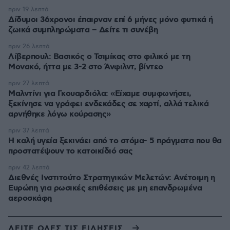
πριν 19 λεπτά
Δίδυμοι 36χρονοι έπαιρναν επί 6 μήνες μόνο φυτικά ή
ζωικά συμπληρώματα – Δείτε τι συνέβη
πριν 26 λεπτά
Λίβερπουλ: Βασικός ο Τσιμίκας στο φιλικό με τη
Μονακό, ήττα με 3-2 στο Άνφιλντ, βίντεο
πριν 27 λεπτά
Μαλντίνι για Γκουαρδιόλα: «Είχαμε συμφωνήσει,
ξεκίνησε να γράφει ενδεκάδες σε χαρτί, αλλά τελικά
αρνήθηκε λόγω κούρασης»
πριν 37 λεπτά
Η καλή υγεία ξεκινάει από το στόμα- 5 πράγματα που θα
προστατέψουν το κατοικίδιό σας
πριν 42 λεπτά
Διεθνές Ινστιτούτο Στρατηγικών Μελετών: Ανέτοιμη η
Ευρώπη για ρωσικές επιθέσεις με μη επανδρωμένα
αεροσκάφη
ΔΕΙΤΕ ΟΛΕΣ ΤΙΣ ΕΙΔΗΣΕΙΣ