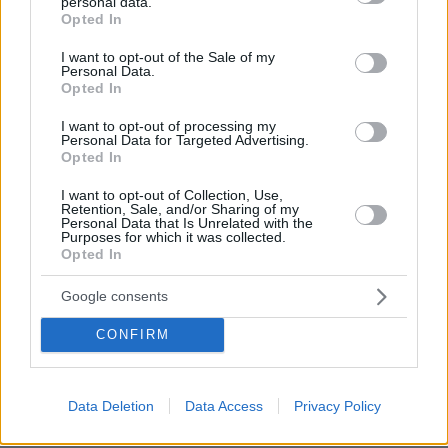
personal data.
grant or deny consent to Google and its third-party tags to
Opted In
use your data for below specified purposes in below Google
consent section.
I want to opt-out of the Sale of my
Personal Data.
Opted In
I want to opt-out of processing my
Personal Data for Targeted Advertising.
Opted In
I want to opt-out of Collection, Use,
Retention, Sale, and/or Sharing of my
Personal Data that Is Unrelated with the
Purposes for which it was collected.
Opted In
Google consents
09.08.2026, 17:36
CONFIRM
Η Γαλλία μπήκε στο καλώδιο, η Τουρκία... στην
πρίζα: Σπασμωδικές κινήσεις της Άγκυρας με
παραβιάσεις και αδιαλλαξία στο Κυπριακό
Data Deletion
Data Access
Privacy Policy