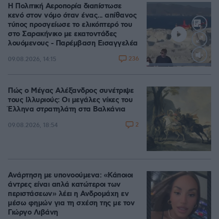
Η Πολιτική Αεροπορία διαπίστωσε
κενό στον νόμο όταν ένας... απίθανος
τύπος προσγείωσε το ελικόπτερό του
στο Σαρακήνικο με εκατοντάδες
λουόμενους - Παρέμβαση Εισαγγελέα
236
09.08.2026, 14:15
Loaded
:
100.00%
Πώς ο Μέγας Αλέξανδρος συνέτριψε
τους Ιλλυριούς: Οι μεγάλες νίκες του
Έλληνα στρατηλάτη στα Βαλκάνια
2
09.08.2026, 18:54
Ανάρτηση με υπονοούμενα: «Κάποιοι
άντρες είναι απλά κατώτεροι των
περιστάσεων» λέει η Ανδρομάχη εν
μέσω φημών για τη σχέση της με τον
Γιώργο Λιβάνη