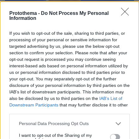
Protothema -
Do Not Process My Personal
Information
If you wish to opt-out of the sale, sharing to third parties, or
processing of your personal or sensitive information for
targeted advertising by us, please use the below opt-out
section to confirm your selection. Please note that after your
opt-out request is processed you may continue seeing
interest-based ads based on personal information utilized by
09.08.2026, 14:39
us or personal information disclosed to third parties prior to
Σκέρτσος: «Στατιστική παγίδα» το ότι 7 στους 10
your opt-out. You may separately opt-out of the further
έχουν καταθέσεις κάτω από 1.000 ευρώ, τι
disclosure of your personal information by third parties on the
δείχνουν τα στοιχεία
IAB’s list of downstream participants. This information may
also be disclosed by us to third parties on the
IAB’s List of
Downstream Participants
that may further disclose it to other
third parties.
Please note that this website/app uses one or more Google
Personal Data Processing Opt Outs
services and may gather and store information including but
not limited to your visit or usage behaviour. You may click to
I want to opt-out of the Sharing of my