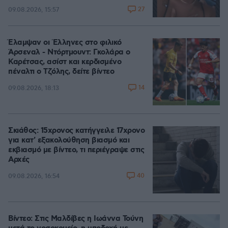
27
09.08.2026, 15:57
Έλαμψαν οι Έλληνες στο φιλικό
Άρσεναλ - Ντόρτμουντ: Γκολάρα ο
Καρέτσας, ασίστ και κερδισμένο
πέναλτι ο Τζόλης, δείτε βίντεο
14
09.08.2026, 18:13
Σκιάθος: 15χρονος κατήγγειλε 17χρονο
για κατ' εξακολούθηση βιασμό και
εκβιασμό με βίντεο, τι περιέγραψε στις
Αρχές
40
09.08.2026, 16:54
Βίντεο: Στις Μαλδίβες η Ιωάννα Τούνη