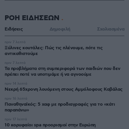
ΡΟΗ ΕΙΔΗΣΕΩΝ
Ειδήσεις
Δημοφιλή
Σχολιασμένα
πριν 7 λεπτά
Ξύλινες κουτάλες: Πώς τις πλένουμε, πότε τις
αντικαθιστούμε
πριν 7 λεπτά
Τα προβλήματα στη συμπεριφορά των παιδιών που δεν
πρέπει ποτέ να υποτιμάμε ή να αγνοούμε
πριν 14 λεπτά
Νεκρή 65χρονη λουόμενη στους Αμμόλοφους Καβάλας
πριν 16 λεπτά
Παναθηναϊκός: 5 χαφ με προδιαγραφές για το «κάτι
παραπάνω»
πριν 17 λεπτά
10 κορυφαίοι spa προορισμοί στην Ευρώπη